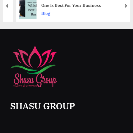
One Is Best For Your Business
prev
nex
Blog
SHASU GROUP