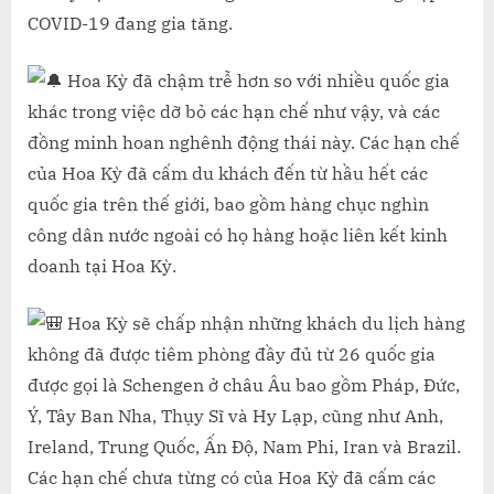
COVID-19 đang gia tăng.
TIÊM
PHÒNG
2
Hoa Kỳ đã chậm trễ hơn so với nhiều quốc gia
MŨI
khác trong việc dỡ bỏ các hạn chế như vậy, và các
VẮC
đồng minh hoan nghênh động thái này. Các hạn chế
XIN
của Hoa Kỳ đã cấm du khách đến từ hầu hết các
quốc gia trên thế giới, bao gồm hàng chục nghìn
công dân nước ngoài có họ hàng hoặc liên kết kinh
doanh tại Hoa Kỳ.
Hoa Kỳ sẽ chấp nhận những khách du lịch hàng
không đã được tiêm phòng đầy đủ từ 26 quốc gia
được gọi là Schengen ở châu Âu bao gồm Pháp, Đức,
Ý, Tây Ban Nha, Thụy Sĩ và Hy Lạp, cũng như Anh,
Ireland, Trung Quốc, Ấn Độ, Nam Phi, Iran và Brazil.
Các hạn chế chưa từng có của Hoa Kỳ đã cấm các