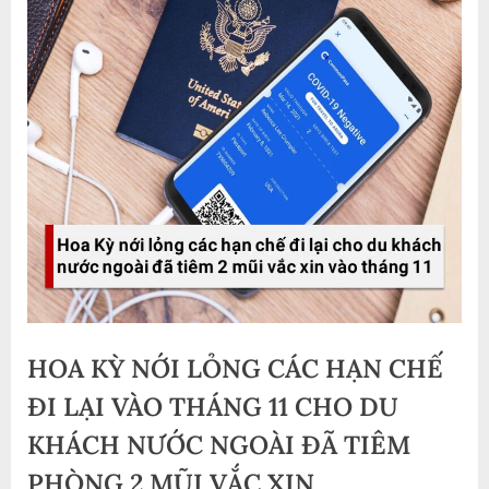
HOA KỲ NỚI LỎNG CÁC HẠN CHẾ
ĐI LẠI VÀO THÁNG 11 CHO DU
KHÁCH NƯỚC NGOÀI ĐÃ TIÊM
PHÒNG 2 MŨI VẮC XIN ️