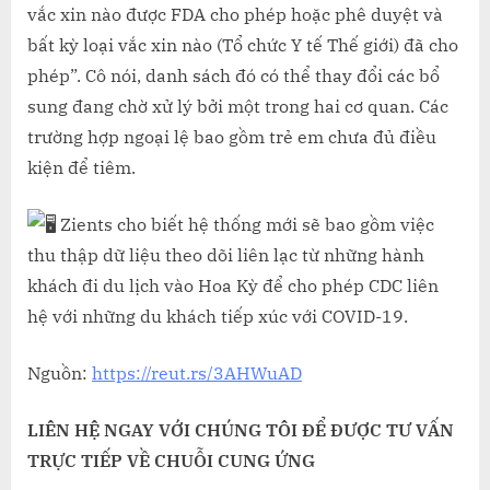
vắc xin nào được FDA cho phép hoặc phê duyệt và
bất kỳ loại vắc xin nào (Tổ chức Y tế Thế giới) đã cho
phép”. Cô nói, danh sách đó có thể thay đổi các bổ
sung đang chờ xử lý bởi một trong hai cơ quan. Các
trường hợp ngoại lệ bao gồm trẻ em chưa đủ điều
kiện để tiêm.
Zients cho biết hệ thống mới sẽ bao gồm việc
thu thập dữ liệu theo dõi liên lạc từ những hành
khách đi du lịch vào Hoa Kỳ để cho phép CDC liên
hệ với những du khách tiếp xúc với COVID-19.
Nguồn:
https://reut.rs/3AHWuAD
LIÊN HỆ NGAY VỚI CHÚNG TÔI ĐỂ ĐƯỢC TƯ VẤN
TRỰC TIẾP VỀ CHUỖI CUNG ỨNG