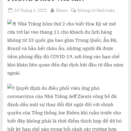
Posted
By
ở
24 Tháng 1, 2022
Shasu
Không có bình luận
on
HOA
KỲ
Nhà Trắng hôm thứ 2 cho biết Hoa Kỳ sẽ mở
NỚI
cửa trở lại vào tháng 11 cho khách du lịch hàng
LỎNG
không từ 33 quốc gia bao gồm Trung Quốc, Ấn Độ,
CÁC
Brazil và hầu hết châu Âu, những người đã được
HẠN
tiêm phòng đầy đủ COVID-19, nới lỏng các hạn chế
CHẾ
ĐI
khó khăn liên quan đến đại dịch bắt đầu từ đầu năm
LẠI
ngoái.
VÀO
THÁNG
Quyết định do điều phối viên ứng phó
11
coronavirus của Nhà Trắng Jeff Zients công bố đã
CHO
DU
đánh dấu một sự thay đổi đột ngột đối với chính
KHÁCH
quyền của Tổng thống Joe Biden khi tuần trước cho
NƯỚC
biết đây không phải là thời điểm thích hợp để dỡ bỏ
NGOÀI
bất kỳ hạn chế nào trong bối cảnh các trường hợp
ĐÃ