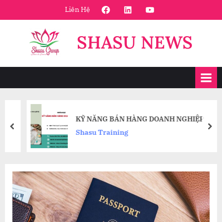
Skip
FaceBook
Linkedin
Youtube
Liên Hệ
to
content
SHASU NEWS
KỸ NĂNG BÁN HÀNG DOANH NGHIỆP
prev
nex
Shasu Training