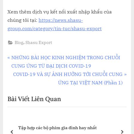
Xem thêm dịch vụ kết nối xuất nhập khẩu của
chúng tôi tại:
https://news.shasu-
group.com/category/tin-tuc/shasu-export
,
Blog
Shasu Export
Điều
P
NHỮNG BÀI HỌC KINH NGHIỆM TRONG CHUỖI
r
CUNG ỨNG TỪ ĐẠI DỊCH COVID-19
hướng
e
N
COVID-19 VÀ SỰ ẢNH HƯỞNG TỚI CHUỖI CUNG
bài
v
e
ỨNG TẠI VIỆT NAM (Phần 1)
i
x
viết
Bài Viết Liên Quan
o
t
u
P
s
o
P
s
Tập hợp các bộ phim gia đình hay nhất
o
t
prev
next