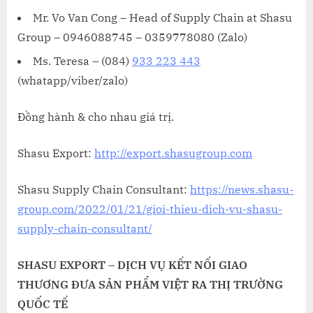
Mr. Vo Van Cong – Head of Supply Chain at Shasu
Group – 0946088745 – 0359778080 (Zalo)
Ms. Teresa – (084)
933 223 443
(whatapp/viber/zalo)
Đồng hành & cho nhau giá trị.
Shasu Export:
http://export.shasugroup.com
Shasu Supply Chain Consultant:
https://news.shasu-
group.com/2022/01/21/gioi-thieu-dich-vu-shasu-
supply-chain-consultant/
SHASU EXPORT – DỊCH VỤ KẾT NỐI GIAO
THƯƠNG ĐƯA SẢN PHẨM VIỆT RA THỊ TRƯỜNG
QUỐC TẾ