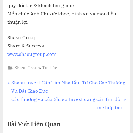
quý đối tác & khách hàng nhé.
Mến chúc Anh Chị sức khoẻ, bình an và mọi điều
thuận lợi
Shasu Group
Share & Success
www.shasugroup.com
,
Shasu Group
Tin Tức
Điều
P
Shasu Invest Cần Tìm Nhà Đầu Tư Cho Các Thương
r
Vụ Đất Giáo Dục
hướng
e
N
Các thương vụ của Shasu Invest đang cần tìm đối
bài
v
e
tác hợp tác
i
x
viết
Bài Viết Liên Quan
o
t
u
P