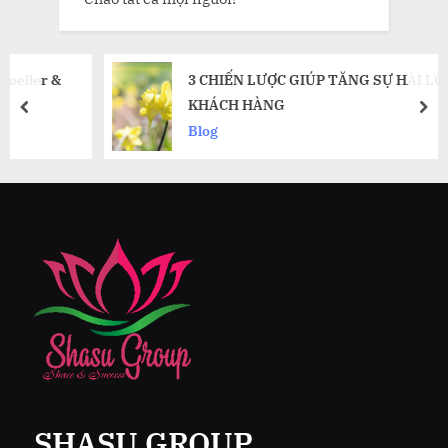
&
3 CHIẾN LƯỢC GIÚP TĂNG SỰ HÀI LÒNG CỦA
KHÁCH HÀNG
prev
nex
Blog
SHASU GROUP