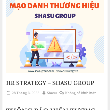
HR STRATEGY – SHASU GROUP
Posted
By
ở
28 Tháng 3, 2022
Shasu
Không có bình luận
on
HR
STRATE
–