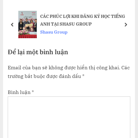
s
o
ác
CÁC PHÚC LỢI KHI ĐĂNG KÝ HỌC TIẾNG
P
s
ANH TẠI SHASU GROUP
o
t
prev
next
Shasu Group
s
:
t
Để lại một bình luận
:
Email của bạn sẽ không được hiển thị công khai.
Các
trường bắt buộc được đánh dấu
*
Bình luận
*