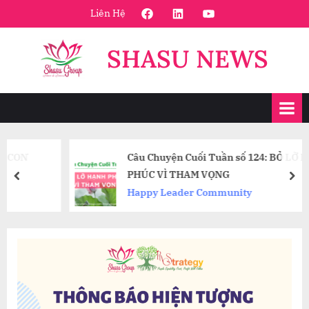
Skip
FaceBook
Linkedin
Youtube
Liên Hệ
to
content
SHASU NEWS
Câu Chuyện Cuối Tuần số 124: BỎ LỠ HẠNH
PHÚC VÌ THAM VỌNG
prev
nex
Happy Leader Community