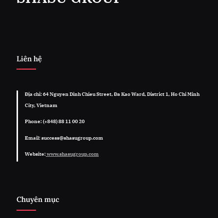
Liên hệ
Địa chỉ: 64 Nguyen Dinh Chieu Street, Đa Kao Ward, District 1, Ho Chi Minh
City, Vietnam
Phone: (+848) 88 11 00 20
Email: success@shasugroup.com
Website:
www.shasugroup.com
Chuyên mục