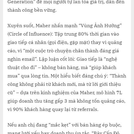
Generation” để mọi người tự lan tỏa giá trị, dẫn đến
thành công bền vững.
Xuyên suốt, Maher nhấn mạnh “Vùng Ảnh Hưởng”
(Circle of Influence): Tập trung 80% thời gian vào
giao tiếp cá nhân (gọi điện, gặp mặt) thay vì quảng
cáo, vì “một cuộc trò chuyện chân thành đáng giá
nghìn email”. Lập luận cốt lõi: Giao tiếp là “nghệ
thuật cho đi” – không bán hàng, mà “giúp khách
mua” qua lòng tin. Một hiểu biết đáng chú ý: “Thành
công không phải từ khách mới, mà từ lời giới thiệu
cũ” – dựa trên kinh nghiệm của Maher, mô hình 7L
giúp doanh thu tăng gấp 3 mà không tốn quảng cáo,
vì 90% khách hàng quay lại từ referrals.
Nếu anh chị đang “mắc kẹt” với bán hàng ép buộc,
mạng lưới yếu hay doanh thu ùn tắc, “Bảy Cấp Độ