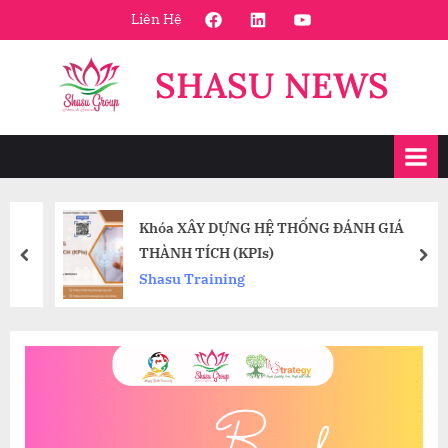
Skip
FaceBook
Linkedin
Youtube
Liên Hệ
to
content
SHASU NEWS
Khóa XÂY DỰNG HỆ THỐNG ĐÁNH GIÁ
THÀNH TÍCH (KPIs)
prev
nex
Shasu Training