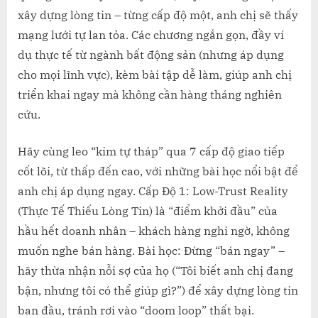
xây dựng lòng tin – từng cấp độ một, anh chị sẽ thấy
mạng lưới tự lan tỏa. Các chương ngắn gọn, đầy ví
dụ thực tế từ ngành bất động sản (nhưng áp dụng
cho mọi lĩnh vực), kèm bài tập dễ làm, giúp anh chị
triển khai ngay mà không cần hàng tháng nghiên
cứu.
Hãy cùng leo “kim tự tháp” qua 7 cấp độ giao tiếp
cốt lõi, từ thấp đến cao, với những bài học nổi bật để
anh chị áp dụng ngay. Cấp Độ 1: Low-Trust Reality
(Thực Tế Thiếu Lòng Tin) là “điểm khởi đầu” của
hầu hết doanh nhân – khách hàng nghi ngờ, không
muốn nghe bán hàng. Bài học: Đừng “bán ngay” –
hãy thừa nhận nỗi sợ của họ (“Tôi biết anh chị đang
bận, nhưng tôi có thể giúp gì?”) để xây dựng lòng tin
ban đầu, tránh rơi vào “doom loop” thất bại.