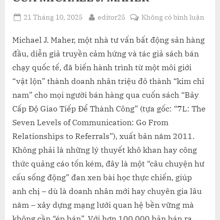
Posted
By
ở
21 Tháng 10, 2025
editor25
Không có bình luận
on
NGH
THU
Michael J. Maher, một nhà tư vấn bất động sản hàng
CHI
đầu, diễn giả truyền cảm hứng và tác giả sách bán
PHỤ
chạy quốc tế, đã biến hành trình từ một môi giới
QUA
“vật lộn” thành doanh nhân triệu đô thành “kim chỉ
GIA
nam” cho mọi người bán hàng qua cuốn sách “Bảy
TIẾP
KHÁ
Cấp Độ Giao Tiếp Để Thành Công” (tựa gốc: “7L: The
PHÁ
Seven Levels of Communication: Go From
“BẢ
Relationships to Referrals”), xuất bản năm 2011.
CẤP
Không phải là những lý thuyết khô khan hay công
ĐỘ
thức quảng cáo tốn kém, đây là một “câu chuyện hư
GIA
TIẾP
cấu sống động” đan xen bài học thực chiến, giúp
ĐỂ
anh chị – dù là doanh nhân mới hay chuyên gia lâu
THÀ
năm – xây dựng mạng lưới quan hệ bền vững mà
CÔN
không cần “ép bán”. Với hơn 100.000 bản bán ra
CỦA