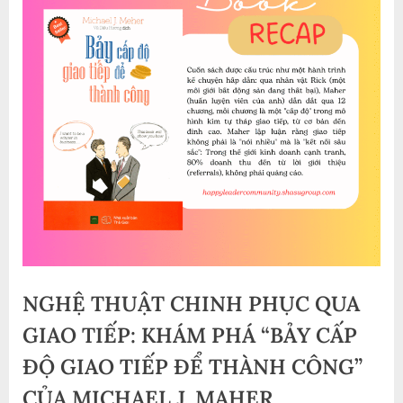
NGHỆ THUẬT CHINH PHỤC QUA
GIAO TIẾP: KHÁM PHÁ “BẢY CẤP
ĐỘ GIAO TIẾP ĐỂ THÀNH CÔNG”
CỦA MICHAEL J. MAHER