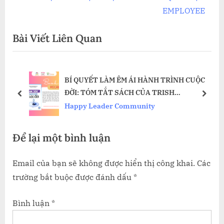
i
e
EMPLOYEE
viết
o
x
Bài Viết Liên Quan
u
t
s
P
P
o
BÍ QUYẾT LÀM ÊM ÁI HÀNH TRÌNH CUỘC
o
s
ĐỜI: TÓM TẮT SÁCH CỦA TRISH
s
t
prev
next
SUMMERFIELD
Happy Leader Community
t
:
:
Để lại một bình luận
Email của bạn sẽ không được hiển thị công khai.
Các
trường bắt buộc được đánh dấu
*
Bình luận
*