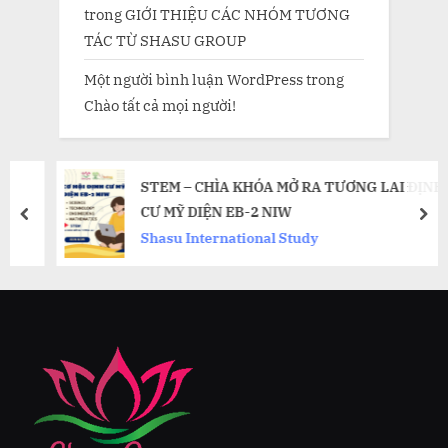
trong
GIỚI THIỆU CÁC NHÓM TƯƠNG
TÁC TỪ SHASU GROUP
Một người bình luận WordPress
trong
Chào tất cả mọi người!
STEM – CHÌA KHÓA MỞ RA TƯƠNG LAI ĐỊNH
CƯ MỸ DIỆN EB-2 NIW
prev
nex
Shasu International Study