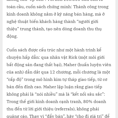
MIC
toàn cầu, cuốn sách chứng minh: Thành công trong
J.
kinh doanh không nằm ở kỹ năng bán hàng, mà ở
MAH
nghệ thuật biến khách hàng thành “người giới
thiệu” trung thành, tạo nên dòng doanh thu thụ
động.
Cuốn sách được cấu trúc như một hành trình kể
chuyện hấp dẫn: qua nhân vật Rick (một môi giới
bất động sản đang thất bại), Maher (huấn luyện viên
của anh) dẫn dắt qua 12 chương, mỗi chương là một
“cấp độ” trong mô hình kim tự tháp giao tiếp, từ cơ
bản đến đỉnh cao. Maher lập luận rằng giao tiếp
không phải là “nói nhiều” mà là “kết nối sâu sắc”:
Trong thế giới kinh doanh cạnh tranh, 80% doanh
thu đến từ lời giới thiệu (referrals), không phải
quảng cáo. Thay vì “đẩy bán”, hãy “cho đi giá trị” để