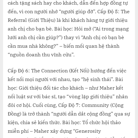
cách tặng sách hay cho khách, dẫn đến hợp đồng tự
đến, vì con người nhớ “người giúp đỡ”. Cấp Độ 5: The
Referral (Giới Thiệu) là khi khách hàng tự giới thiệu
anh chị cho bạn bè. Bài học: Hỏi mở (“Ai trong mạng
lưới anh chị cần giúp?”) thay vì “Anh chị có bạn bè
cần mua nhà không?” – biến mối quan hệ thành
“nguồn doanh thu vĩnh cửu”.
Cấp Độ 6: The Connection (Kết Nối) hướng đến việc
kết nối mọi người với nhau, tạo “hệ sinh thái”. Bài
học: Giới thiệu đối tác cho khách – như Maher kết
nối luật sư với bác sĩ, tạo “vòng lặp giới thiệu” nhân
đôi cơ hội. Cuối cùng, Cấp Độ 7: Community (Cộng
Đồng) là trở thành “người dẫn dắt cộng đồng” qua sự
kiện, chia sẻ kiến thức. Bài học: Tổ chức hội thảo
miễn phí – Maher xây dựng “Generosity