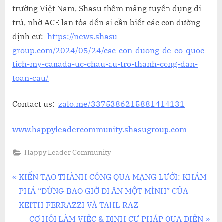
trường Việt Nam, Shasu thêm mảng tuyển dụng di
trú, nhờ ACE lan tỏa đến ai cần biết các con đường
định cư:
https://news.shasu-
group.com/2024/05/24/cac-con-duong-de-co-quoc-
tich-my-canada-uc-chau-au-tro-thanh-cong-dan-
toan-cau/
Contact us:
zalo.me/3375386215881414131
www.happyleadercommunity.shasugroup.com
Happy Leader Community
Điều
P
KIẾN TẠO THÀNH CÔNG QUA MẠNG LƯỚI: KHÁM
r
PHÁ “ĐỪNG BAO GIỜ ĐI ĂN MỘT MÌNH” CỦA
hướng
e
KEITH FERRAZZI VÀ TAHL RAZ
bài
v
N
CƠ HỘI LÀM VIỆC & ĐỊNH CƯ PHÁP QUA DIỆN