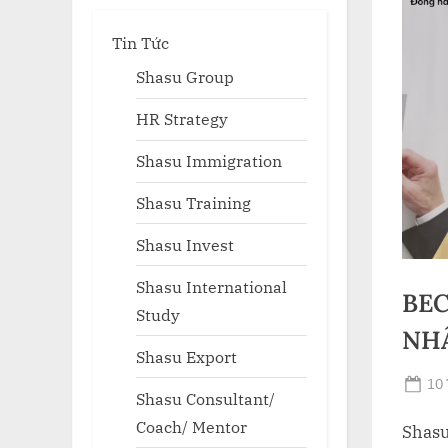
Tin Tức
Shasu Group
HR Strategy
Shasu Immigration
Shasu Training
Shasu Invest
T
s
Shasu International
BEC
Study
NH
Shasu Export
Po
10 
Shasu Consultant/
on
Coach/ Mentor
Shasu