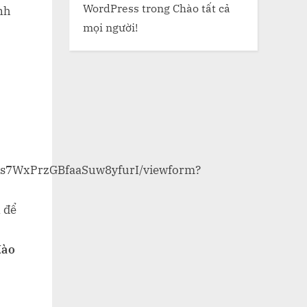
WordPress
trong
Chào tất cả
nh
mọi người!
GSs7WxPrzGBfaaSuw8yfurI/viewform?
1
để
đào