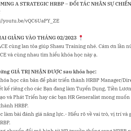
STRATEGIC
MING A STRATEGIC HRBP – ĐỐI TÁC NHÂN SỰ CHIẾ
HRBP
C
–
://youtu.be/vQC6UaPY_ZE
ĐỐI
TÁC
AI GIẢNG VÀO THÁNG 02/2023
NHÂN
CE cùng lan tỏa giúp Shasu Training nhé. Cám ơn lần n
SỰ
CHIẾN
CE và cùng nhau tìm hiểu khóa học này ạ.
LƯỢC
ững GIÁ TRỊ NHẬN ĐƯỢC sau khóa học:
khóa học căn bản để phát triển thành HRBP Manager/Dire
ết kế riêng cho các Bạn đang làm Tuyển Dụng, Tiền Lươn
ạo và Phát Triển hay các bạn HR Generalist mong muốn
 thành HRBP.
 làm bài đánh giá năng lực.- Hiểu rõ về vai trò, vị trí và g
RBP.