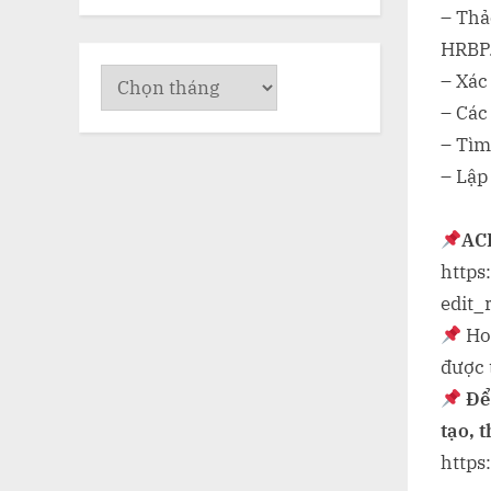
– Thả
HRBP
Lưu
– Xác
trữ
– Các
– Tìm
– Lập
AC
https
edit_
Ho
được 
Để
tạo, 
https