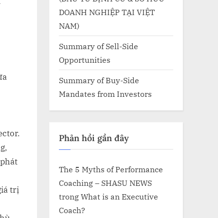
N
DOANH NGHIỆP TẠI VIỆT
NAM)
Summary of Sell-Side
Opportunities
ữa
Summary of Buy-Side
Mandates from Investors
ctor.
Phản hồi gần đây
g,
 phát
The 5 Myths of Performance
Coaching – SHASU NEWS
iá trị
trong
What is an Executive
Coach?