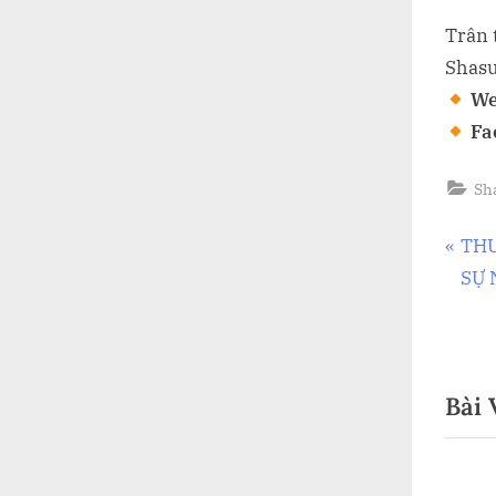
Trân 
Shasu
We
Fa
Sh
Đi
P
THU
r
SỰ 
hư
e
v
bài
i
viế
Bài 
o
u
s