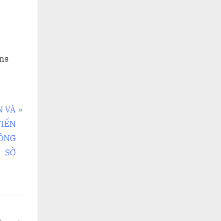
ons
N VÀ
TIẾN
CÔNG
SỞ