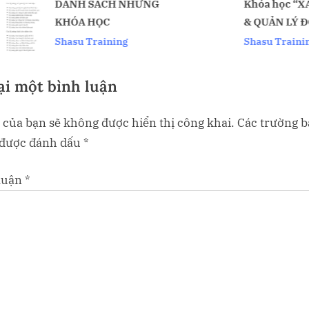
:
DANH SÁCH NHỮNG
Khóa học “XÂY
KHÓA HỌC
& QUẢN LÝ ĐỘI
v
BÁN HÀNG TẠI
Shasu Training
Shasu Training
HIỆU QUẢ”
ại một bình luận
 của bạn sẽ không được hiển thị công khai.
Các trường b
 được đánh dấu
*
luận
*