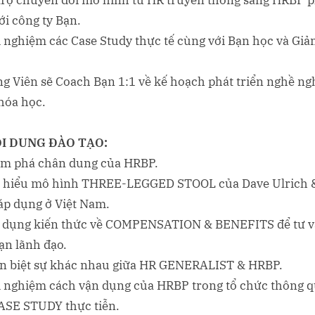
trợ chuyển đổi mô hình từ HR truyền thống sang HRBP 
ới công ty Bạn.
i nghiệm các Case Study thực tế cùng với Bạn học và Giả
ng Viên sẽ Coach Bạn 1:1 về kế hoạch phát triển nghề ng
hóa học.
I DUNG ĐÀO TẠO:
m phá chân dung của HRBP.
 hiểu mô hình THREE-LEGGED STOOL của Dave Ulrich 
áp dụng ở Việt Nam.
 dụng kiến thức về COMPENSATION & BENEFITS để tư 
ạn lãnh đạo.
n biệt sự khác nhau giữa HR GENERALIST & HRBP.
i nghiệm cách vận dụng của HRBP trong tổ chức thông 
ASE STUDY thực tiễn.