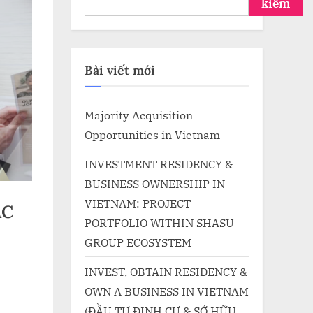
kiếm
Bài viết mới
Majority Acquisition
Opportunities in Vietnam
INVESTMENT RESIDENCY &
BUSINESS OWNERSHIP IN
VIETNAM: PROJECT
ÁC
PORTFOLIO WITHIN SHASU
GROUP ECOSYSTEM
INVEST, OBTAIN RESIDENCY &
OWN A BUSINESS IN VIETNAM
(ĐẦU TƯ ĐỊNH CƯ & SỞ HỮU