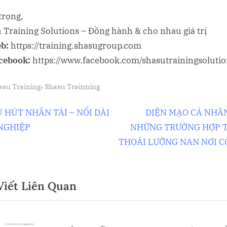
trọng,
 Training Solutions – Đồng hành & cho nhau giá trị
b:
https://training.shasugroup.com
cebook:
https://www.facebook.com/shasutrainingsoluti
,
asu Training
Shasu Trainning
ều
N
 HÚT NHÂN TÀI – NỐI DÀI
DIỆN MẠO CÁ NHÂ
e
NGHIỆP
NHỮNG TRƯỜNG HỢP 
ớng
x
THOÁI LƯỠNG NAN NƠI 
t
P
t
Viết Liên Quan
o
s
t