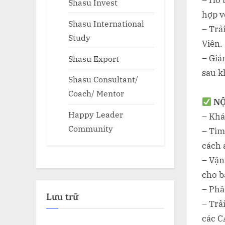
– Hỗ 
Shasu Invest
hợp v
Shasu International
– Trả
Study
Viên.
– Giả
Shasu Export
sau k
Shasu Consultant/
Coach/ Mentor
NỘ
Happy Leader
– Khá
Community
– Tìm
cách 
– Vận
cho b
– Phâ
Lưu trữ
– Trả
các C