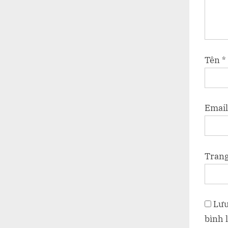
Tên
*
Emai
Tran
Lưu
bình l