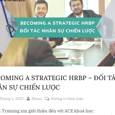
oggle
ub-
menu
OMING A STRATEGIC HRBP – ĐỐI T
ÂN SỰ CHIẾN LƯỢC
sted
By
ở
Tháng 1, 2023
Shasu
Không có bình luận
BECOMING
 Training xin giới thiệu đến với ACE khoá học:
A