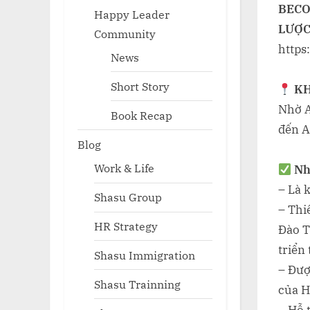
BECO
Happy Leader
LƯỢ
Community
https
News
Short Story
KH
Nhờ A
Book Recap
đến A
Blog
Work & Life
Nh
– Là 
Shasu Group
– Thi
HR Strategy
Đào T
triển
Shasu Immigration
– Được
Shasu Trainning
của H