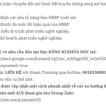
o luận chuyển đổi mô hình HR truyền thống sang mô hì
.
 định các yếu tố nâng tầm HRBP xuất xắc.
 thước đo mức độ hiệu quả của HRBP.
 hiểu lộ trình phát triển nghề nghiệp.
 kế hoạch phát triển nghề nghiệp.
E có nhu cầu đào tạo hãy ĐĂNG KÍ KHÓA HỌC tại:
://docs.google.com/forms/d/1gI2Ao_mX5qgrtDY_w2eG
requested=true
ặc
LIÊN HỆ
với Shasu Training qua hotline:
091815088
tư vấn cụ thể nhé.
 được cập nhật một cách nhanh nhất về các xu hướng 
thân mời ACE tham gia vào Group Zalo:
://zalo.me/g/aiaujw025