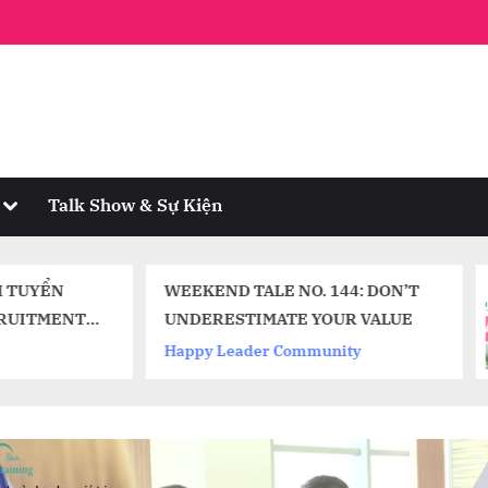
Toggle
Talk Show & Sự Kiện
sub-
menu
EKEND TALE NO. 144: DON’T
Câu Chuyện 
DERESTIMATE YOUR VALUE
số 103: XIN 
CUỘC ĐỜI
ppy Leader Community
Happy Leade