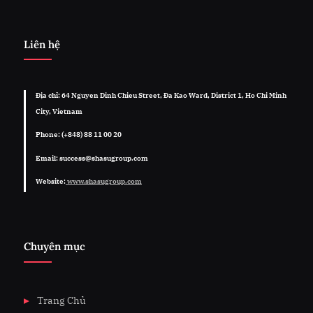
Liên hệ
Địa chỉ: 64 Nguyen Dinh Chieu Street, Đa Kao Ward, District 1, Ho Chi Minh
City, Vietnam
Phone: (+848) 88 11 00 20
Email: success@shasugroup.com
Website:
www.shasugroup.com
Chuyên mục
Trang Chủ