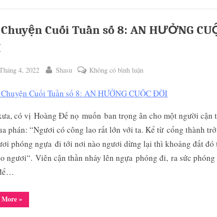
TÌNH
YÊU
VÀ
ĐÔI
 Chuyện Cuối Tuần số 8: AN HƯỞNG CU
CÁNH”
I
ted
By
ở
Tháng 4, 2022
Shasu
Không có bình luận
Câu
Chuyện
Cuối
ưa, có vị Hoàng Đế nọ muốn ban trọng ân cho một người cận t
Tuần
a phán: “Ngươi có công lao rất lớn với ta. Kể từ cổng thành trở
số
8:
ươi phóng ngựa đi tới nơi nào ngươi dừng lại thì khoảng đất đó 
AN
o ngươi“. Viên cận thần nhảy lên ngựa phóng đi, ra sức phóng
HƯỞNG
 để…
CUỘC
ĐỜI
“Câu
 More
»
Chuyện
Cuối