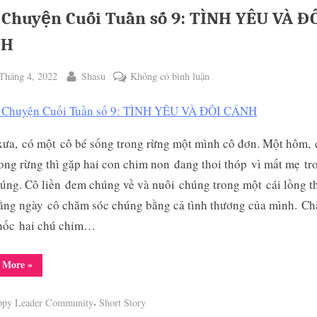
VÔ
BIÊN”
 Chuyện Cuối Tuần số 9: TÌNH YÊU VÀ Đ
NH
ted
By
ở
Tháng 4, 2022
Shasu
Không có bình luận
Câu
Chuyện
Cuối
ưa, có một cô bé sống trong rừng một mình cô đơn. Một hôm, 
Tuần
ong rừng thì gặp hai con chim non đang thoi thóp vì mất mẹ tr
số
9:
úng. Cô liền đem chúng về và nuôi chúng trong một cái lồng t
TÌNH
ằng ngày cô chăm sóc chúng bằng cả tình thương của mình. C
YÊU
hốc hai chú chim…
VÀ
ĐÔI
“Câu
 More
»
CÁNH
Chuyện
Cuối
Tuần
,
ppy Leader Community
Short Story
số
9: