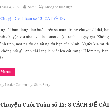
ted
By
ở
Tháng 4, 2022
Shasu
Không có bình luận
Câu
Chuyện
Cuối
 người bạn đang dạo bước trên sa mạc. Trong chuyến đi dài, ha
Tuần
nói chuyện với nhau và đã cómột cuộc tranh cãi gay gắt. Không
số
13:
ình tĩnh, một người đã tát người bạn của mình. Người kia rất đ
CÁT
không nói gì. Anh chỉ lặng lẽ viết lên cát rằng: “Hôm nay, bạn 
VÀ
của…
ĐÁ
“Câu
 More
»
Chuyện
Cuối
Tuần
,
ppy Leader Community
Short Story
số
13:
CÁT
VÀ
ĐÁ”
 Chuyện Cuối Tuần số 12: 8 CÁCH ĐỂ CẢI