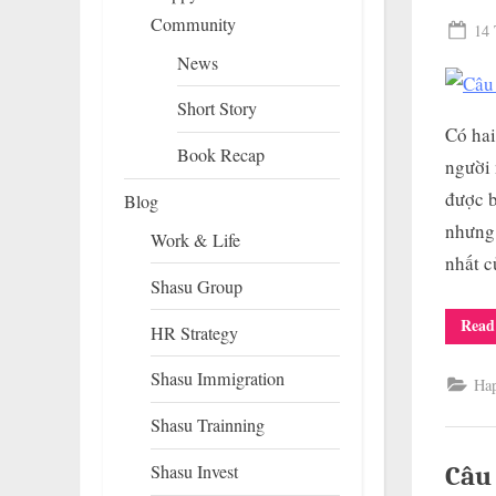
Community
Pos
14 
on
News
Short Story
Có hai
Book Recap
người 
được b
Blog
nhưng 
Work & Life
nhất 
Shasu Group
Read
HR Strategy
Shasu Immigration
Ha
Shasu Trainning
Shasu Invest
Câu