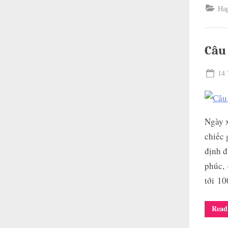
Ha
Câu
Pos
14 
on
Ngày x
chiếc 
định đ
phúc, 
tới 1
Read