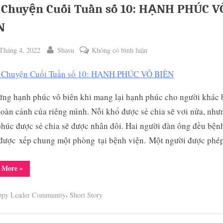
CẢI
 Chuyện Cuối Tuần số 10: HẠNH PHÚC V
THIỆN
CUỘC
SỐNG
N
VĂN
PHÒNG”
ted
By
ở
Tháng 4, 2022
Shasu
Không có bình luận
Câu
Chuyện
Cuối
ng hạnh phúc vô biên khi mang lại hạnh phúc cho người khác 
Tuần
oàn cảnh của riêng mình. Nỗi khổ được sẻ chia sẽ vơi nửa, như
số
10:
húc được sẻ chia sẽ được nhân đôi. Hai người đàn ông đều bện
HẠNH
 được xếp chung một phòng tại bệnh viện. Một người được ph
PHÚC
VÔ
“Câu
 More
»
BIÊN
Chuyện
Cuối
Tuần
,
ppy Leader Community
Short Story
số
10:
HẠNH
PHÚC