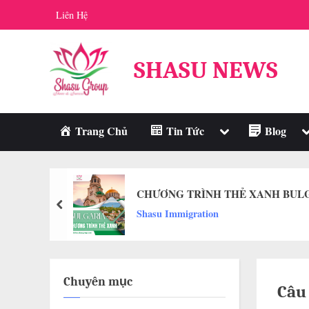
Skip
Liên Hệ
to
content
SHASU NEWS
Toggle
T
Trang Chủ
Tin Tức
Blog
sub-
s
menu
m
CHƯƠNG TRÌNH THẺ XANH BULGA
prev
Shasu Immigration
Chuyên mục
Câu