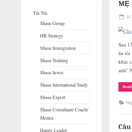
MẸ
Tin Tức
Pos
14 
Shasu Group
on
HR Strategy
Sau 17
Shasu Immigration
ăn tối
Shasu Training
khác c
anh” 
Shasu Invest
To
su
Shasu International Study
m
Read
Shasu Export
Ha
Shasu Consultant/ Coach/
Mentor
Câu
Happy Leader