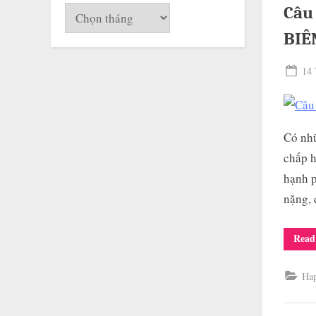
Câu
Lưu
trữ
BIÊ
Pos
14 
on
Có nhữ
chấp h
hạnh p
nặng,
Read
Ha