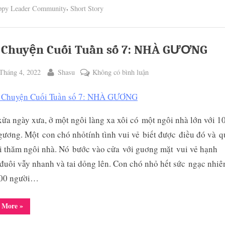
Tuần
,
ppy Leader Community
Short Story
số
8:
AN
HƯỞNG
CUỘC
ĐỜI”
 Chuyện Cuối Tuần số 7: NHÀ GƯƠNG
ted
By
ở
Tháng 4, 2022
Shasu
Không có bình luận
Câu
Chuyện
Cuối
ửa ngày xưa, ở một ngôi làng xa xôi có một ngôi nhà lớn với 1
Tuần
gương. Một con chó nhỏtính tình vui vẻ biết được điều đó và q
số
7:
i thăm ngôi nhà. Nó bước vào cửa với guơng mặt vui vẻ hạnh
NHÀ
đuôi vẫy nhanh và tai dỏng lên. Con chó nhỏ hết sức ngạc nhiê
GƯƠNG
000 người…
“Câu
 More
»
Chuyện
Cuối