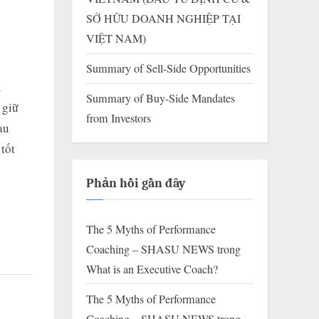
SỞ HỮU DOANH NGHIỆP TẠI
VIỆT NAM)
Summary of Sell-Side Opportunities
i
Summary of Buy-Side Mandates
 giữ
from Investors
au
tốt
Phản hồi gần đây
The 5 Myths of Performance
Coaching – SHASU NEWS
trong
What is an Executive Coach?
The 5 Myths of Performance
Coaching – SHASU NEWS
trong