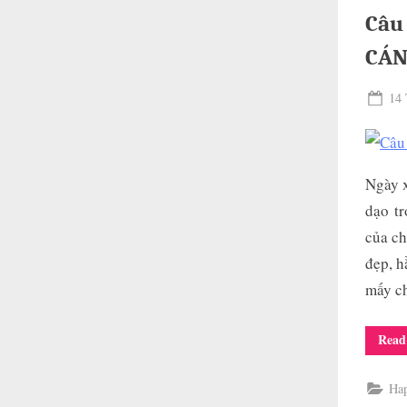
Câu
CÁ
Pos
14 
on
Ngày x
dạo tr
của ch
đẹp, h
mấy c
Read
Ha