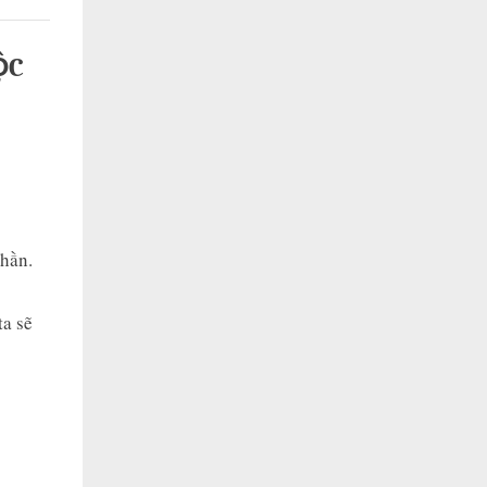
ỘC
hần.
ta sẽ