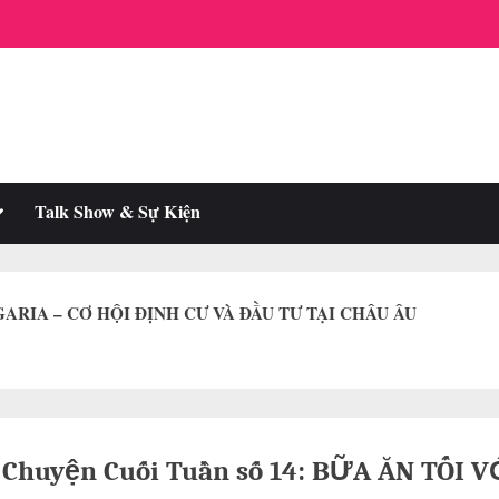
oggle
Talk Show & Sự Kiện
ub-
enu
RIA – CƠ HỘI ĐỊNH CƯ VÀ ĐẦU TƯ TẠI CHÂU ÂU
 Chuyện Cuối Tuần số 14: BỮA ĂN TỐI V