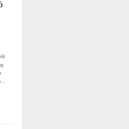
Ô
bất
ng
h
ép…