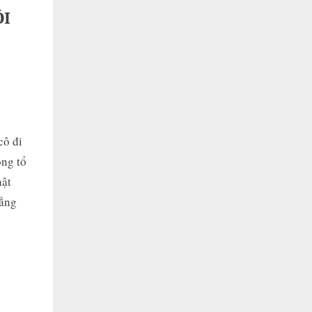
ÔI
cô đi
ong tổ
hật
hẳng