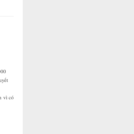
000
uyết
n vì có