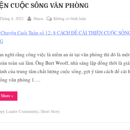
ỆN CUỘC SỐNG VĂN PHÒNG
ted
By
ở
Tháng 4, 2022
Shasu
Không có bình luận
Câu
Chuyện
Cuối
Tuần
n nghĩ rằng công việc là niềm an ủi tại văn phòng thì đó là một
số
12:
oàn toàn sai lầm. Ông Burt Woolf, nhà sáng lập đồng thời là gi
8
ành của trung tâm chất lượng cuộc sống, gợi ý tám cách để cải 
CÁCH
sống văn phòng 1….
ĐỂ
CẢI
“Câu
 More
»
THIỆN
Chuyện
Cuối
CUỘC
Tuần
,
ppy Leader Community
Short Story
số
SỐNG
12:
8
VĂN
CÁCH
PHÒNG
ĐỂ