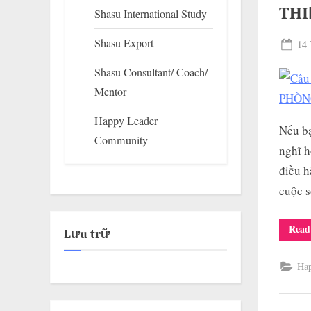
THI
Shasu International Study
Shasu Export
Pos
14 
on
Shasu Consultant/ Coach/
Mentor
Happy Leader
Nếu bạ
Community
nghĩ h
điều h
cuộc 
Read
Lưu trữ
Ha