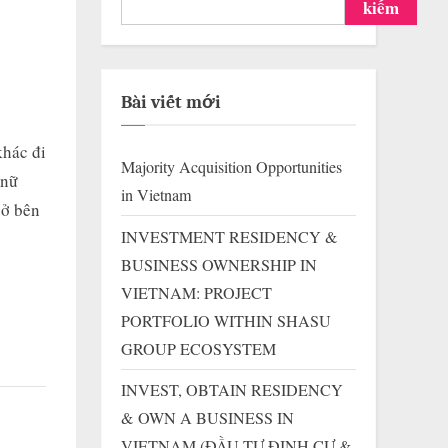
kiếm
Bài viết mới
khác đi
Majority Acquisition Opportunities
 nữ
in Vietnam
 ở bên
INVESTMENT RESIDENCY &
BUSINESS OWNERSHIP IN
VIETNAM: PROJECT
PORTFOLIO WITHIN SHASU
GROUP ECOSYSTEM
INVEST, OBTAIN RESIDENCY
& OWN A BUSINESS IN
VIETNAM (ĐẦU TƯ ĐỊNH CƯ &