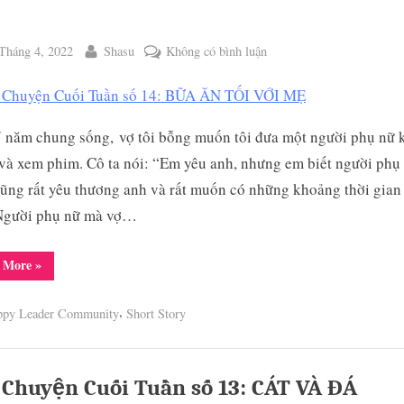
ted
By
ở
Tháng 4, 2022
Shasu
Không có bình luận
Câu
Chuyện
Cuối
 năm chung sống, vợ tôi bỗng muốn tôi đưa một người phụ nữ 
Tuần
 và xem phim. Cô ta nói: “Em yêu anh, nhưng em biết người phụ
số
14:
ũng rất yêu thương anh và rất muốn có những khoảng thời gian
BỮA
Người phụ nữ mà vợ…
ggle
ĂN
b-
TỐI
enu
“Câu
 More
»
VỚI
Chuyện
Cuối
MẸ
Tuần
,
ppy Leader Community
Short Story
số
14:
BỮA
ĂN
TỐI
VỚI
 Chuyện Cuối Tuần số 13: CÁT VÀ ĐÁ
MẸ”