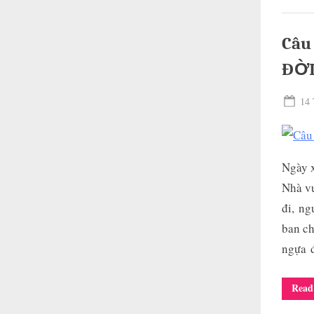
Câu
ĐỜ
Pos
14 
on
Ngày x
Nhà vu
đi, ng
ban ch
ngựa
Read