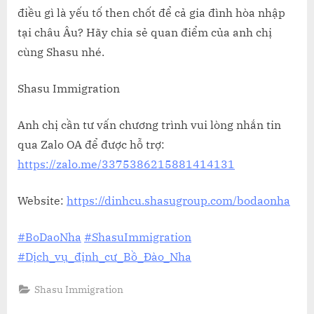
điều gì là yếu tố then chốt để cả gia đình hòa nhập
tại châu Âu? Hãy chia sẻ quan điểm của anh chị
cùng Shasu nhé.
Shasu Immigration
Anh chị cần tư vấn chương trình vui lòng nhắn tin
qua Zalo OA để được hỗ trợ:
https://zalo.me/3375386215881414131
Website:
https://dinhcu.shasugroup.com/bodaonha
#BoDaoNha
#ShasuImmigration
#Dịch_vụ_định_cư_Bồ_Đào_Nha
Shasu Immigration