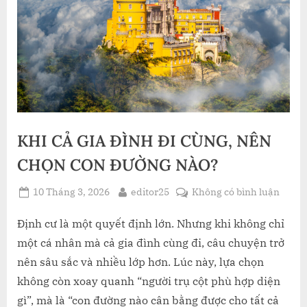
KHI CẢ GIA ĐÌNH ĐI CÙNG, NÊN
CHỌN CON ĐƯỜNG NÀO?
Posted
By
ở
10 Tháng 3, 2026
editor25
Không có bình luận
on
KHI
CẢ
Định cư là một quyết định lớn. Nhưng khi không chỉ
GIA
một cá nhân mà cả gia đình cùng đi, câu chuyện trở
ĐÌNH
nên sâu sắc và nhiều lớp hơn. Lúc này, lựa chọn
ĐI
không còn xoay quanh “người trụ cột phù hợp diện
CÙNG
gì”, mà là “con đường nào cân bằng được cho tất cả
NÊN