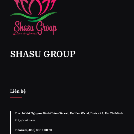
SHASU GROUP
Liên hệ
Địa chỉ: 64 Nguyen Dinh Chieu Street, Đa Kao Ward, District 1, Ho Chi Minh
City, Vietnam
Phone: (+848) 88 11 00 20