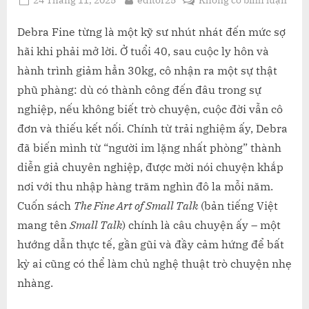
on
Bí
Quyế
Debra Fine từng là một kỹ sư nhút nhát đến mức sợ
Biến
hãi khi phải mở lời. Ở tuổi 40, sau cuộc ly hôn và
Trò
hành trình giảm hẳn 30kg, cô nhận ra một sự thật
Chu
phũ phàng: dù có thành công đến đâu trong sự
Nhẹ
nghiệp, nếu không biết trò chuyện, cuộc đời vẫn cô
Nhà
Thà
đơn và thiếu kết nối. Chính từ trải nghiệm ấy, Debra
Siêu
đã biến mình từ “người im lặng nhất phòng” thành
Năn
diễn giả chuyên nghiệp, được mời nói chuyện khắp
Lực
nơi với thu nhập hàng trăm nghìn đô la mỗi năm.
Của
Cuốn sách
The Fine Art of Small Talk
(bản tiếng Việt
Debr
Fine
mang tên
Small Talk
) chính là câu chuyện ấy – một
hướng dẫn thực tế, gần gũi và đầy cảm hứng để bất
kỳ ai cũng có thể làm chủ nghệ thuật trò chuyện nhẹ
nhàng.