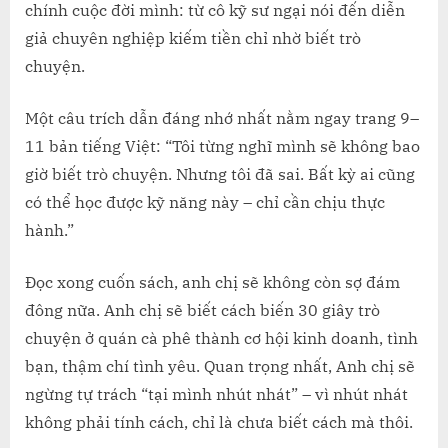
chính cuộc đời mình: từ cô kỹ sư ngại nói đến diễn
giả chuyên nghiệp kiếm tiền chỉ nhờ biết trò
chuyện.
Một câu trích dẫn đáng nhớ nhất nằm ngay trang 9–
11 bản tiếng Việt: “Tôi từng nghĩ mình sẽ không bao
giờ biết trò chuyện. Nhưng tôi đã sai. Bất kỳ ai cũng
có thể học được kỹ năng này – chỉ cần chịu thực
hành.”
Đọc xong cuốn sách, anh chị sẽ không còn sợ đám
đông nữa. Anh chị sẽ biết cách biến 30 giây trò
chuyện ở quán cà phê thành cơ hội kinh doanh, tình
bạn, thậm chí tình yêu. Quan trọng nhất, Anh chị sẽ
ngừng tự trách “tại mình nhút nhát” – vì nhút nhát
không phải tính cách, chỉ là chưa biết cách mà thôi.