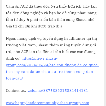
Cảm ơn ACE đã theo dõi. Nếu thấy hữu ích, hãy lan
tỏa đến đồng nghiệp và bạn bè để cùng nhau nâng
tầm tư duy & phát triển bản thân cùng Shasu nhé.
Giá trị chỉ lớn khi được trao đi ạ
Ngoài mảng dịch vụ tuyển dụng headhunter tại thị
trường Việt Nam, Shasu thêm mảng tuyển dụng di
trú, nhờ ACE lan tỏa đến ai cần biết các con đường
định cư:
https://news.shasu-
group.com/2024/05/24/cac-con-duong-de-co-quoc-
tich-my-canada-uc-chau-au-tro-thanh-cong-dan-
toan-cau/
Contact us:
zalo.me/3375386215881414131
www.happyleadercommunity.shasugroup.com