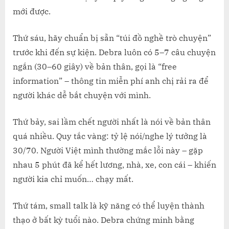
mới được.
Thứ sáu, hãy chuẩn bị sẵn “túi đồ nghề trò chuyện”
trước khi đến sự kiện. Debra luôn có 5–7 câu chuyện
ngắn (30–60 giây) về bản thân, gọi là “free
information” – thông tin miễn phí anh chị rải ra để
người khác dễ bắt chuyện với mình.
Thứ bảy, sai lầm chết người nhất là nói về bản thân
quá nhiều. Quy tắc vàng: tỷ lệ nói/nghe lý tưởng là
30/70. Người Việt mình thường mắc lỗi này – gặp
nhau 5 phút đã kể hết lương, nhà, xe, con cái – khiến
người kia chỉ muốn… chạy mất.
Thứ tám, small talk là kỹ năng có thể luyện thành
thạo ở bất kỳ tuổi nào. Debra chứng minh bằng