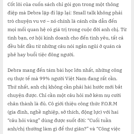
Cốt lõi của cuốn sách chỉ gói gọn trong một thông
điệp mà Debra lặp đi lặp lại: Small talk không phải
trò chuyện vu vơ – nó chính là cánh cửa dẫn đến
mọi mối quan hệ có giá trị trong cuộc đời anh chị. Từ
tình bạn, cơ hội kinh doanh cho đến tình yêu, tất cả
đều bắt đầu từ những câu nói ngắn ngủi ở quán cà
phê hay buổi tiệc đông người.
Debra mang đến tám bài học lớn nhất, những công
cụ thực tế mà 99% người Việt Nam đang rất cần.
Thứ nhất, anh chị không cần phải hài hước mới bắt
chuyện được. Chỉ cần một câu hỏi mở kèm nụ cười
chân thành là đủ. Cô giới thiệu công thức F.O.R.M
(gia đình, nghề nghiệp, sở thích, động lực) với hai
“câu hỏi vàng” dùng được suốt đời: “Cuối tuần
anh/chị thường làm gì để thư giãn?” và “Công việc