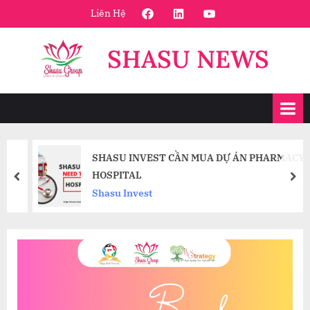
Skip
FaceBook
Linkedin
Youtube
Liên Hệ
to
content
SHASU NEWS
SHASU INVEST CẦN MUA DỰ ÁN PHARMACY,
HOSPITAL
prev
nex
Shasu Invest