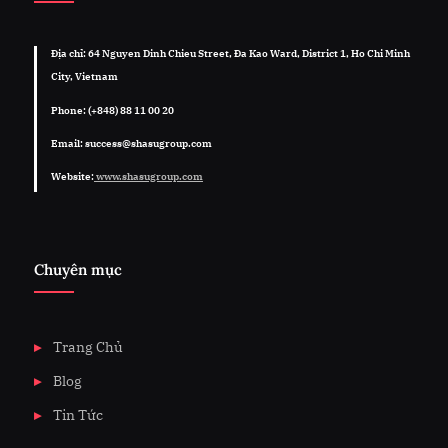
Địa chỉ: 64 Nguyen Dinh Chieu Street, Đa Kao Ward, District 1, Ho Chi Minh
City, Vietnam
Phone: (+848) 88 11 00 20
Email: success@shasugroup.com
Website:
www.shasugroup.com
Chuyên mục
Trang Chủ
Blog
Tin Tức