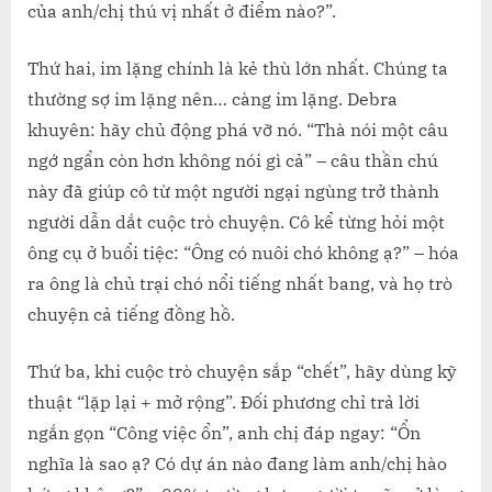
của anh/chị thú vị nhất ở điểm nào?”.
Thứ hai, im lặng chính là kẻ thù lớn nhất. Chúng ta
thường sợ im lặng nên… càng im lặng. Debra
khuyên: hãy chủ động phá vỡ nó. “Thà nói một câu
ngớ ngẩn còn hơn không nói gì cả” – câu thần chú
này đã giúp cô từ một người ngại ngùng trở thành
người dẫn dắt cuộc trò chuyện. Cô kể từng hỏi một
ông cụ ở buổi tiệc: “Ông có nuôi chó không ạ?” – hóa
ra ông là chủ trại chó nổi tiếng nhất bang, và họ trò
chuyện cả tiếng đồng hồ.
Thứ ba, khi cuộc trò chuyện sắp “chết”, hãy dùng kỹ
thuật “lặp lại + mở rộng”. Đối phương chỉ trả lời
ngắn gọn “Công việc ổn”, anh chị đáp ngay: “Ổn
nghĩa là sao ạ? Có dự án nào đang làm anh/chị hào