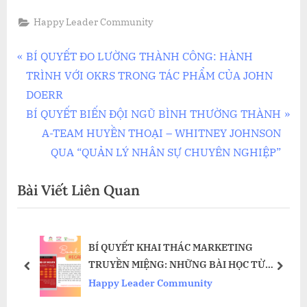
Happy Leader Community
Điều
P
BÍ QUYẾT ĐO LƯỜNG THÀNH CÔNG: HÀNH
r
TRÌNH VỚI OKRS TRONG TÁC PHẨM CỦA JOHN
hướng
e
DOERR
bài
v
N
BÍ QUYẾT BIẾN ĐỘI NGŨ BÌNH THƯỜNG THÀNH
i
e
A-TEAM HUYỀN THOẠI – WHITNEY JOHNSON
viết
o
x
QUA “QUẢN LÝ NHÂN SỰ CHUYÊN NGHIỆP”
u
t
Bài Viết Liên Quan
s
P
P
o
o
s
BÍ QUYẾT KHAI THÁC MARKETING
s
t
TRUYỀN MIỆNG: NHỮNG BÀI HỌC TỪ
t
:
prev
next
NH
ANDY SERNOVITZ
Happy Leader Community
: