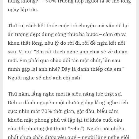
hứng không?” – 90% trường hợp người ta sẽ mở lòng
ngay lập tức.
Thứ tư, cách kết thúc cuộc trò chuyện mà vẫn để lại
ấn tượng đẹp: dùng công thức ba bước – cảm ơn và
khen thật lòng, nêu lý do rời đi, rồi đề nghị kết nối
sau. Ví dụ: “Em rất thích nghe anh chia sẻ về dự án
mới. Em phải qua chào đối tác một chút, lần sau
mình gặp lại anh nhé? Đây là danh thiếp của em.”
Người nghe sẽ nhớ anh chị mãi.
Thứ năm, lắng nghe mới là siêu năng lực thật sự.
Debra dành nguyên một chương dạy lắng nghe tích
cực: nhìn mắt 70% thời gian, gật đầu, biểu cảm
khuôn mặt phong phú và lặp lại từ khóa cuối câu
của đối phương (kỹ thuật “echo”). Người nói nhiều
nhất chưa chắc được yêu quý – người lắng nghe giỏi