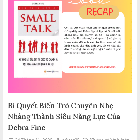
Bí Quyết Biến Trò Chuyện Nhẹ
Nhàng Thành Siêu Năng Lực Của
Debra Fine
Posted
By
ở
24 Tháng 11, 2025
editor25
Không có bình luận