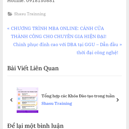
Hotline: 0918150881
Shasu Trainning
Điều
P
CHƯƠNG TRÌNH MBA ONLINE: CÁNH CỬA
r
THÀNH CÔNG CHO CHUYÊN GIA HIỆN ĐẠI!
hướng
e
N
Chinh phục đỉnh cao với DBA tại GGU – Dẫn đầu
bài
v
e
thời đại công nghệ!
i
x
viết
Bài Viết Liên Quan
o
t
u
P
s
o
P
s
Tổng hợp các Khóa Đào tạo trong tuần
o
t
prev
next
Shasu Training
s
:
t
Để lại một bình luận
: