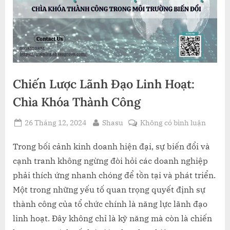
Chiến Lược Lãnh Đạo Linh Hoạt:
Chìa Khóa Thành Công
Posted
By
ở
26 Tháng 12, 2024
Shasu
Không có bình luận
on
Chiến
Lược
Trong bối cảnh kinh doanh hiện đại, sự biến đổi và
Lãnh
cạnh tranh không ngừng đòi hỏi các doanh nghiệp
Đạo
phải thích ứng nhanh chóng để tồn tại và phát triển.
Linh
Một trong những yếu tố quan trọng quyết định sự
Hoạt:
thành công của tổ chức chính là năng lực lãnh đạo
Chìa
Khóa
linh hoạt. Đây không chỉ là kỹ năng mà còn là chiến
Thành