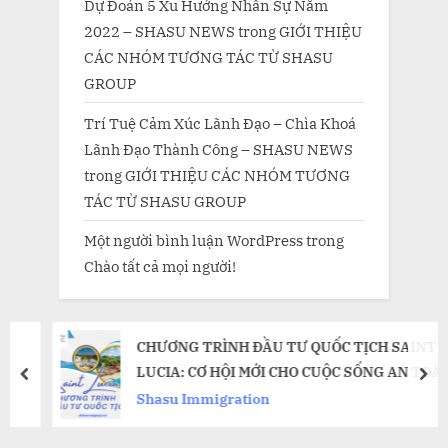
Dự Đoán 5 Xu Hướng Nhân Sự Năm
2022 – SHASU NEWS
trong
GIỚI THIỆU
CÁC NHÓM TƯƠNG TÁC TỪ SHASU
GROUP
Trí Tuệ Cảm Xúc Lãnh Đạo – Chìa Khoá
Lãnh Đạo Thành Công – SHASU NEWS
trong
GIỚI THIỆU CÁC NHÓM TƯƠNG
TÁC TỪ SHASU GROUP
Một người bình luận WordPress
trong
Chào tất cả mọi người!
CHƯƠNG TRÌNH ĐẦU TƯ QUỐC TỊCH SAINT
LUCIA: CƠ HỘI MỚI CHO CUỘC SỐNG AN TOÀN
prev
nex
VÀ THỊNH VƯỢNG￼
Shasu Immigration