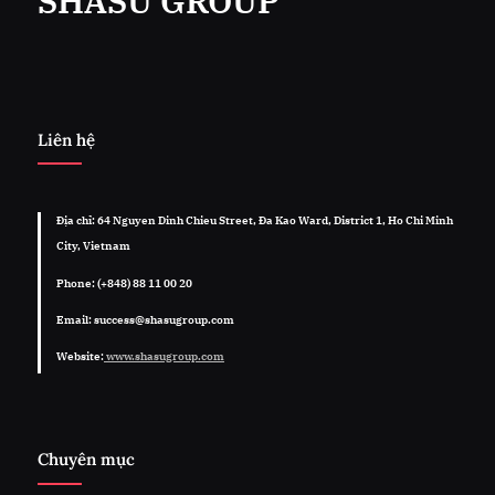
SHASU GROUP
Liên hệ
Địa chỉ: 64 Nguyen Dinh Chieu Street, Đa Kao Ward, District 1, Ho Chi Minh
City, Vietnam
Phone: (+848) 88 11 00 20
Email: success@shasugroup.com
Website:
www.shasugroup.com
Chuyên mục