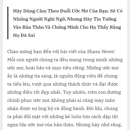
on
ĐỪNG
ĐỂ
Hãy Dũng Cảm Theo Đuổi Ước Mơ Của Bạn. Sẽ Có
AI
Những Người Nghi Ngờ, Nhưng Hãy Tin Tưởng
ĐÁNH
Vào Bản Thân Và Chứng Minh Cho Họ Thấy Rằng
CẮP
Họ Đã Sai
ƯỚC
MƠ
CỦA
Chào mừng bạn đến với bài viết của Shasu News!
BẠN
Mỗi con người chúng ta đều mang trong mình những
ước mơ, hoài bão và mục tiêu riêng. Những ước mơ
ấy là những tia sáng, là nguồn động viên để chúng
ta tiến lên, vượt qua những thách thức và đạt được
những điều tốt đẹp nhất. Tuy nhiên, trên con đường
chinh phục ước mơ, không phải ai cũng may mắn
nhận được sự ủng hộ và đồng hành. Đôi khi, chúng
ta phải đối mặt với những kẻ luôn tìm cách dập tắt
ngọn lửa ước mơ của bản thân. Nhưng hãy nhớ rằng,