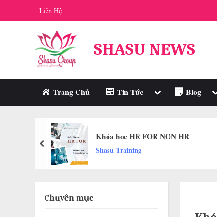
Skip
Liên Hệ
to
content
SHASU NEWS
Toggle
T
Trang Chủ
Tin Tức
Blog
sub-
s
menu
m
Khóa học HR FOR NON HR
prev
Shasu Training
Chuyên mục