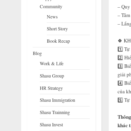
Community
– Quy 
– Tâm 
News
– Lắng
Short Story
🍀 KH
Book Recap
1️⃣ Tự
Blog
2️⃣ Hi
Work & Life
3️⃣ Bi
giải p
Shasu Group
4️⃣ Bi
HR Strategy
của kh
5️⃣ Tự
Shasu Immigration
Shasu Trainning
Thông 
Shasu Invest
khác t