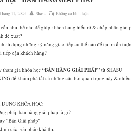
a học “BÁN HÀNG GIẢI PHÁP”
ted
By
ở
Tháng 11, 2023
Shasu
Không có bình luận
Khóa
vấn như thế nào để giúp khách hàng hiểu rõ & chấp nhận giải 
học
“BÁN
h đề xuất?
HÀNG
h sử dụng những kỹ năng giao tiếp cụ thể nào để tạo ra ấn tượn
GIẢI
i tiếp cận khách hàng?
PHÁP”
“BÁN HÀNG GIẢI PHÁP”
y tham gia khóa học
từ SHASU
ggle
ING để khám phá tất cả những câu hỏi quan trọng này & nhiều
b-
enu
I DUNG KHÓA HỌC:
ng pháp bán hàng giải pháp là gì?
uy “Bán Giải pháp”.
định các giải pháp khả thi.