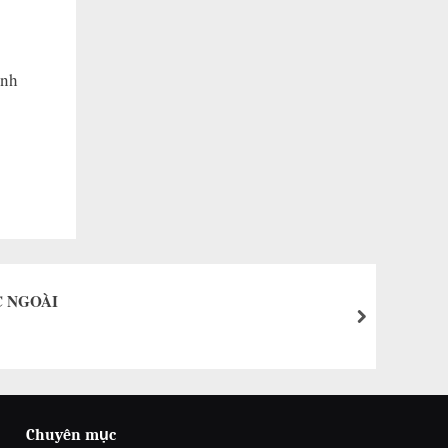
ình
C NGOÀI
next
Chuyên mục