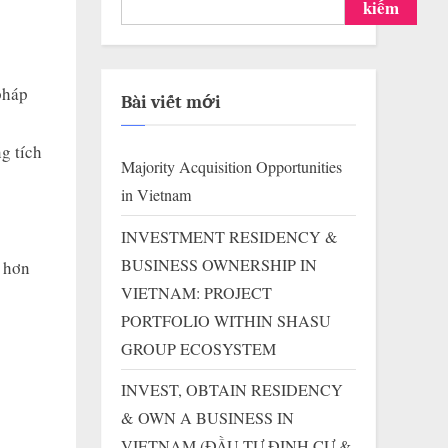
kiếm
pháp
Bài viết mới
g tích
Majority Acquisition Opportunities
in Vietnam
INVESTMENT RESIDENCY &
BUSINESS OWNERSHIP IN
 hơn
VIETNAM: PROJECT
PORTFOLIO WITHIN SHASU
GROUP ECOSYSTEM
INVEST, OBTAIN RESIDENCY
& OWN A BUSINESS IN
VIETNAM (ĐẦU TƯ ĐỊNH CƯ &