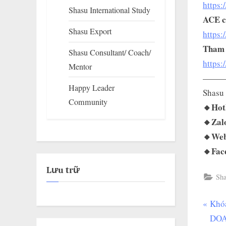
https:
Shasu International Study
ACE có
Shasu Export
https
Tham k
Shasu Consultant/ Coach/
https:
Mentor
——
Happy Leader
Shasu 
Community
🔸Hot
🔸Zal
🔸Web
🔸Fac
Lưu trữ
Sha
P
Khó
Đi
r
DOA