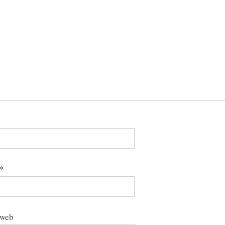
*
 web