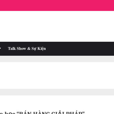
oggle
Talk Show & Sự Kiện
ub-
enu