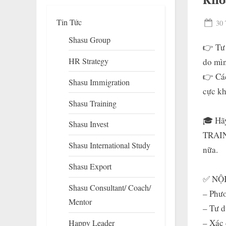
Khó
Tin Tức
Pos
30 
on
Shasu Group
👉 Tư 
HR Strategy
do mìn
👉 Các
Shasu Immigration
cực kh
Shasu Training
🎓 Hã
Shasu Invest
To
TRAIN
su
Shasu International Study
m
nữa.
Shasu Export
✅ NỘ
Shasu Consultant/ Coach/
– Phươ
Mentor
– Tư d
– Xác 
Happy Leader