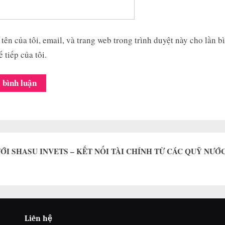
tên của tôi, email, và trang web trong trình duyệt này cho lần b
ế tiếp của tôi.
ỚI SHASU INVETS – KẾT NỐI TÀI CHÍNH TỪ CÁC QUỸ NƯỚ
Liên hệ