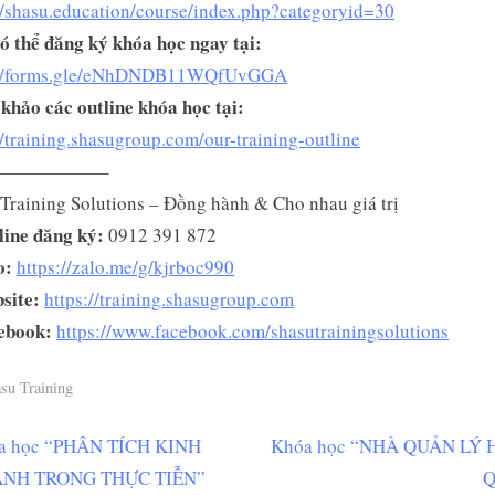
//shasu.education/course/index.php?categoryid=30
 thể đăng ký khóa học ngay tại:
://forms.gle/eNhDNDB11WQfUvGGA
hảo các outline khóa học tại:
//training.shasugroup.com/our-training-outline
——————–
Training Solutions – Đồng hành & Cho nhau giá trị
line đăng ký:
0912 391 872
o:
https://zalo.me/g/kjrboc990
site:
https://training.shasugroup.com
ebook:
https://www.facebook.com/shasutrainingsolutions
su Training
N
a học “PHÂN TÍCH KINH
Khóa học “NHÀ QUẢN LÝ 
ều
e
NH TRONG THỰC TIỄN”
Q