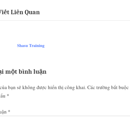
ớng
x
Viết Liên Quan
t
P
t
o
s
t
Shasu Training
v
:
ại một bình luận
của bạn sẽ không được hiển thị công khai.
Các trường bắt buộc
dấu
*
luận
*