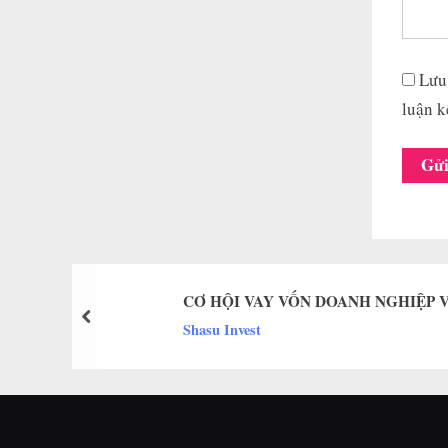
Lưu 
luận k
CƠ HỘI VAY VỐN DOANH NGHIỆP V
prev
Shasu Invest