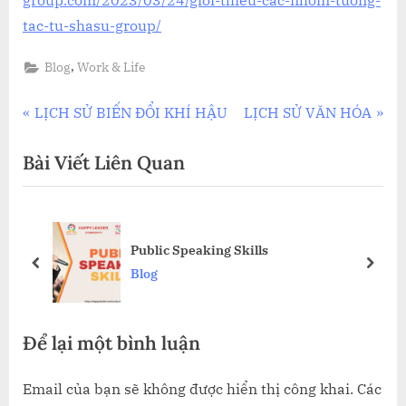
tac-tu-shasu-group/
,
Blog
Work & Life
Điều
P
N
LỊCH SỬ BIẾN ĐỔI KHÍ HẬU
LỊCH SỬ VĂN HÓA
r
e
hướng
Bài Viết Liên Quan
e
x
bài
v
t
i
P
viết
o
o
Public Speaking Skills
u
s
prev
next
Blog
s
t
P
:
Để lại một bình luận
o
s
Email của bạn sẽ không được hiển thị công khai.
Các
t