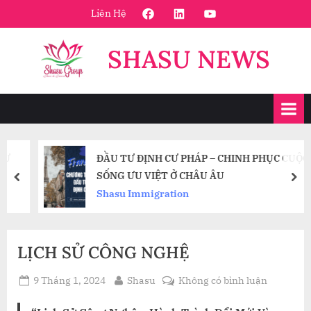
Skip
FaceBook
Linkedin
Youtube
Liên Hệ
to
content
SHASU NEWS
ĐẦU TƯ ĐỊNH CƯ PHÁP – CHINH PHỤC CUỘC
SỐNG ƯU VIỆT Ở CHÂU ÂU
prev
nex
Shasu Immigration
LỊCH SỬ CÔNG NGHỆ
Posted
By
ở
9 Tháng 1, 2024
Shasu
Không có bình luận
on
LỊCH