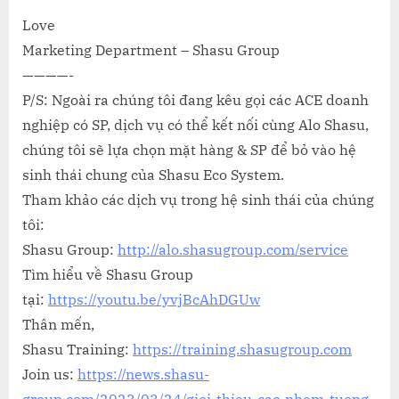
Love
Marketing Department – Shasu Group
————-
P/S: Ngoài ra chúng tôi đang kêu gọi các ACE doanh
nghiệp có SP, dịch vụ có thể kết nối cùng Alo Shasu,
chúng tôi sẽ lựa chọn mặt hàng & SP để bỏ vào hệ
sinh thái chung của Shasu Eco System.
Tham khảo các dịch vụ trong hệ sinh thái của chúng
tôi:
Shasu Group:
http://alo.shasugroup.com/service
Tìm hiểu về Shasu Group
tại:
https://youtu.be/yvjBcAhDGUw
Thân mến,
Shasu Training:
https://training.shasugroup.com
Join us:
https://news.shasu-
group.com/2023/03/24/gioi-thieu-cac-nhom-tuong-