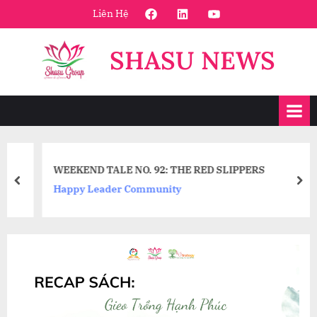
Skip
FaceBook
Linkedin
Youtube
Liên Hệ
to
content
SHASU NEWS
WEEKEND TALE NO. 92: THE RED SLIPPERS
prev
nex
Happy Leader Community