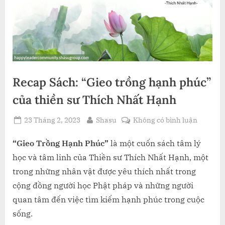
Recap Sách: “Gieo trồng hạnh phúc”
của thiền sư Thích Nhất Hạnh
Posted
By
ở
23 Tháng 2, 2023
Shasu
Không có bình luận
on
Recap
Sách:
“Gieo Trồng Hạnh Phúc”
là một cuốn sách tâm lý
“Gieo
học và tâm linh của Thiền sư Thích Nhất Hạnh, một
trồng
trong những nhân vật được yêu thích nhất trong
hạnh
cộng đồng người học Phật pháp và những người
phúc”
quan tâm đến việc tìm kiếm hạnh phúc trong cuộc
của
thiền
sống.
sư