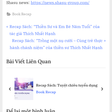
Shasu news:
https://news.shasu-group.
com/
Book Recap
Điều
P
Recap Sách: “Thiền Sư và Em Bé Năm Tuổi” của
r
tác giả Thích Nhất Hạnh
hướng
e
N
Recap Sách: “Trồng một nụ cười – Cùng trẻ thực
bài
v
e
hành chánh niệm” của thiền sư Thích Nhất Hạnh
i
x
viết
Bài Viết Liên Quan
o
t
u
P
s
o
o
P
s
Recap Sách: Tuyệt chiêu tuyển dụng
o
t
prev
next
Book Recap
s
:
t
Để lại một bình luận
: