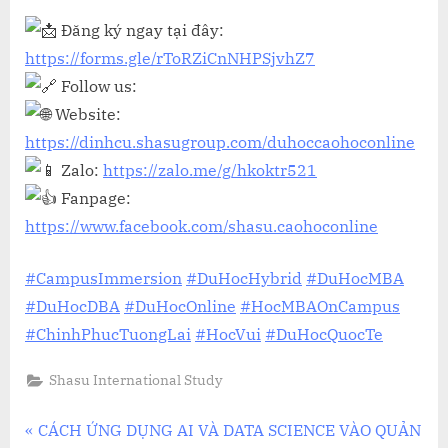
Đăng ký ngay tại đây:
https://forms.gle/rToRZiCnNHPSjvhZ7
Follow us:
Website:
https://dinhcu.shasugroup.com/duhoccaohoconline
Zalo:
https://zalo.me/g/hkoktr521
Fanpage:
https://www.facebook.com/shasu.caohoconline
#CampusImmersion
#DuHocHybrid
#DuHocMBA
#DuHocDBA
#DuHocOnline
#HocMBAOnCampus
#ChinhPhucTuongLai
#HocVui
#DuHocQuocTe
Shasu International Study
Điều
P
CÁCH ỨNG DỤNG AI VÀ DATA SCIENCE VÀO QUẢN