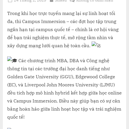
on
LỢI
ÍCH
Trong khi học trực tuyến mang lại sự linh hoạt tối
CỦA
đa, thì Campus Immersion – các đợt học tập trung
CAMPU
ngắn hạn tại campus quốc tế – chính là cơ hội vàng
IMMERS
để bạn trải nghiệm thực tế, mở rộng tầm nhìn và
–
xây dựng mạng lưới quan hệ toàn cầu.
TRẢI
NGHIỆ
HỌC
Các chương trình MBA, DBA và Công nghệ
TẬP
thông tin tại các trường đại học danh tiếng như
THỰC
Golden Gate University (GGU), Edgewood College
TẾ
(EC), và Liverpool John Moores University (LJMU)
TẠI
NƯỚC
đều tích hợp mô hình hybrid kết hợp giữa học online
NGOÀI
và Campus Immersion. Điều này giúp bạn có sự cân
bằng hoàn hảo giữa linh hoạt học tập và trải nghiệm
quốc tế!