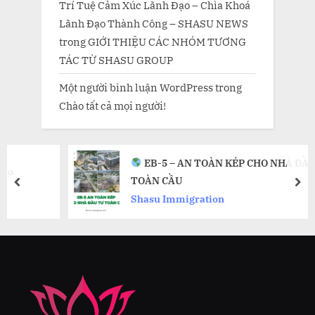
Trí Tuệ Cảm Xúc Lãnh Đạo – Chìa Khoá
Lãnh Đạo Thành Công – SHASU NEWS
trong
GIỚI THIỆU CÁC NHÓM TƯƠNG
TÁC TỪ SHASU GROUP
Một người bình luận WordPress
trong
Chào tất cả mọi người!
EB-5 – AN TOÀN KÉP CHO NHÀ ĐẦU TƯ
TOÀN CẦU
prev
nex
Shasu Immigration