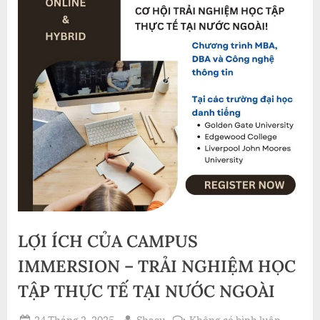
LỢI ÍCH CỦA CAMPUS
IMMERSION – TRẢI NGHIỆM HỌC
TẬP THỰC TẾ TẠI NƯỚC NGOÀI
Posted
By
ở
24 Tháng 2, 2025
Shasu
Không có bình luận