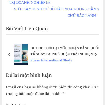
r
TRỊ DOANH NGHIỆP ￼
hướng
e
N
VIỆC LÀM ĐỊNH CƯ BỒ ĐÀO NHA KHÔNG CẦN
bài
v
e
CHỦ BẢO LÃNH
i
x
viết
Bài Viết Liên Quan
o
t
u
P
s
o
G
DU HỌC THỜI ĐẠI MỚI – NHẬN BẰNG QUỐC
P
s
 EC
TẾ NGAY TẠI NHÀ HOẶC TRẢI NGHIỆM
o
t
prev
next
HYBRID ĐỈNH CAO!
Shasu International Study
s
:
t
Để lại một bình luận
:
Email của bạn sẽ không được hiển thị công khai.
Các
trường bắt buộc được đánh dấu
*