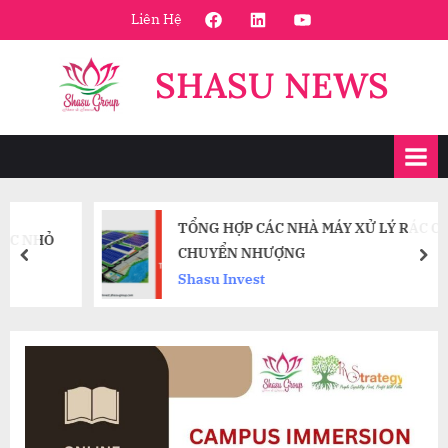
Skip
FaceBook
Linkedin
Youtube
Liên Hệ
to
content
SHASU NEWS
TỔNG HỢP CÁC NHÀ MÁY XỬ LÝ RÁC CẦN
CHUYỂN NHƯỢNG
prev
nex
Shasu Invest