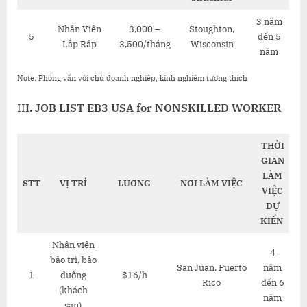
3 năm
Nhân Viên
3,000 –
Stoughton,
5
đến 5
Lắp Ráp
3,500/tháng
Wisconsin
năm
Note: Phỏng vấn với chủ doanh nghiệp, kinh nghiệm tương thích
II
I. JOB LIST EB3 USA for NONSKILLED WORKER
THỜI
GIAN
LÀM
STT
VỊ TRÍ
LƯƠNG
NƠI LÀM VIỆC
VIỆC
DỰ
KIẾN
Nhân viên
4
bảo trì, bảo
San Juan, Puerto
năm
1
dưỡng
$16/h
Rico
đến 6
(khách
năm
sạn)