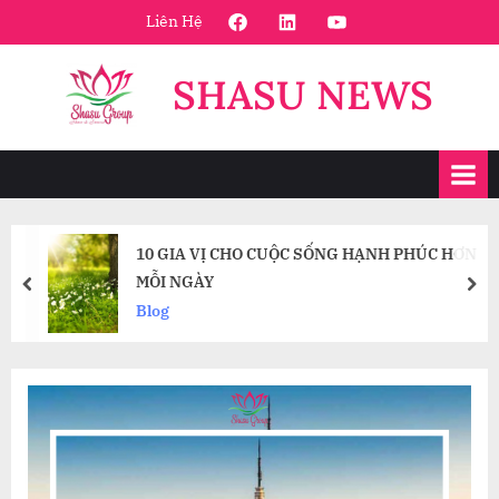
Skip
FaceBook
Linkedin
Youtube
Liên Hệ
to
content
SHASU NEWS
10 GIA VỊ CHO CUỘC SỐNG HẠNH PHÚC HƠN
MỖI NGÀY
prev
nex
Blog