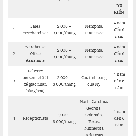
DỰ
KIẾN
4 năm
Sales
2,000 –
Memphis,
1
đến 6
Merchandiser
3,000/tháng
Tennessee
năm
Warehouse
4 năm
2,000 –
Memphis,
2
Office
đến 6
3,000/tháng
Tennessee
Assistants
năm
Delivery
4 năm
personnel (tài
2,000 –
Các tỉnh bang
3
đến 6
xế giao nhận
3,000/tháng
của Mỹ
năm
hàng hoá)
North Carolina,
Georgia,
4 năm
2,000 –
Colorado,
4
Receptionists
đến 6
3,000/tháng
Texas,
năm
Minnesota
,Arkansas