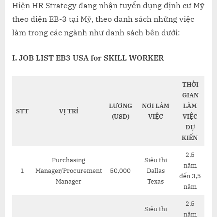
TRÌNH
Hiện HR Strategy đang nhận tuyển dụng định cư Mỹ
ĐỊNH
theo diện EB-3 tại Mỹ, theo danh sách những việc
CƯ
làm trong các ngành như danh sách bên dưới:
MỸ
EB-
I. JOB LIST EB3 USA for SKILL WORKER
3
THỜI
GIAN
LƯƠNG
NƠI LÀM
LÀM
STT
VỊ TRÍ
(USD)
VIỆC
VIỆC
DỰ
KIẾN
2,5
Purchasing
Siêu thị
năm
1
Manager/Procurement
50,000
Dallas
đến 3,5
Manager
Texas
năm
2,5
Siêu thị
năm