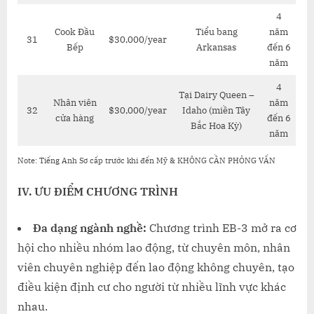
4
Cook Đầu
Tiểu bang
năm
31
$30,000/year
Bếp
Arkansas
đến 6
năm
4
Tại Dairy Queen –
Nhân viên
năm
32
$30,000/year
Idaho (miền Tây
cửa hàng
đến 6
Bắc Hoa Kỳ)
năm
Note: Tiếng Anh Sơ cấp trước khi đến Mỹ & KHÔNG CẦN PHỎNG VẤN
IV.
ƯU ĐIỂM CHƯƠNG TRÌNH
Đa dạng ngành nghề:
Chương trình EB-3 mở ra cơ
hội cho nhiều nhóm lao động, từ chuyên môn, nhân
viên chuyên nghiệp đến lao động không chuyên, tạo
điều kiện định cư cho người từ nhiều lĩnh vực khác
nhau.