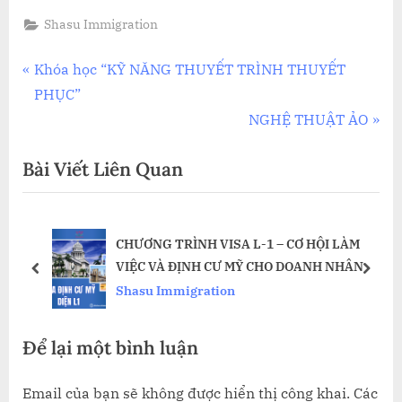
Shasu Immigration
Điều
P
Khóa học “KỸ NĂNG THUYẾT TRÌNH THUYẾT
r
PHỤC”
hướng
e
N
NGHỆ THUẬT ẢO
bài
v
e
Bài Viết Liên Quan
i
x
viết
o
t
u
P
CHƯƠNG TRÌNH VISA L-1 – CƠ HỘI LÀM
s
o
TO
VIỆC VÀ ĐỊNH CƯ MỸ CHO DOANH NHÂN
P
s
prev
next
Shasu Immigration
o
t
s
:
Để lại một bình luận
t
:
Email của bạn sẽ không được hiển thị công khai.
Các