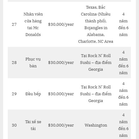
Texas, Bắc
Nhân viên
Carolina (Nhiều
4
cửa hàng
thành phố),
năm
27
$30,000/year
tại Mc
Bojangles in
đến 6
Donalds
Alabama,
năm
Charlotte, NC Area
4
Tại Rock N’ Roll
Phục vụ
năm
28
$30,000/year
Sushi – địa điểm
bàn
đến 6
Georgia
năm
4
Tại Rock N’ Roll
năm
29
Đầu bếp
$30,000/year
Sushi – địa điểm
đến 6
Georgia
năm
4
Tài xế xe
năm
30
$30,000/year
Washington
tải
đến 6
năm