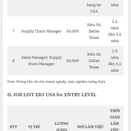
bang tại
năm
USA
2,5
Siêu thị
năm
7
Supply Chain Manager
50,000
Dallas
đến 3,5
Texas
năm
2,5
Siêu thị
Sales Manager/ Supply
năm
8
50,000
Dallas
Store Manager
đến 3,5
Texas
năm
Note: Phỏng vấn với chủ doanh nghiệp, kinh nghiệm tương thích
II. JOB LIST EB3 USA for ENTRY LEVEL
THỜI
GIAN
LƯƠNG
LÀM
STT
VỊ TRÍ
NƠI LÀM VIỆC
(USD)
VIỆC