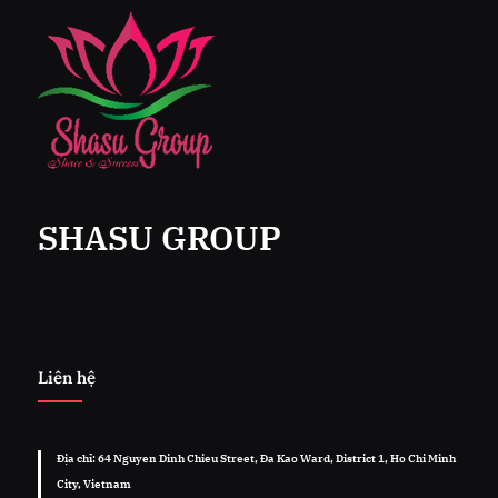
SHASU GROUP
Liên hệ
Địa chỉ: 64 Nguyen Dinh Chieu Street, Đa Kao Ward, District 1, Ho Chi Minh
City, Vietnam