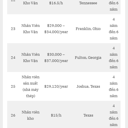
Kho Vận
$16.5/h
Tennessee
đến 6
năm
4
Nhân Viên
$29,000 –
năm
23
Franklin, Ohio
Kho Vận
$34,000/year
đến 6
năm
4
Nhân Viên
$30,000 –
năm
24
Fulton, Georgia
Kho Vận
$37,000/year
đến 6
năm
Nhân viên
4
sản xuất
năm
25
$29,120/year
Joshua, Texas
(nhà máy
đến 6
thép)
năm
4
Nhân viên
năm
26
$15/h
Texas
kho
đến 6
năm