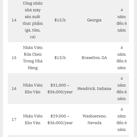
Công nhân
nhà máy
4
sản xuất
năm
14
$15/h
Georgia
thực phẩm
đến 6
(gà, tôm,
năm
cá)
Nhân Viên
4
Rửa Chén
năm
15
$13/h
Braselton, GA
Trong Nhà
đến 6
Hàng
năm
4
Nhân Viên
$31,000 –
năm
16
Hendrick, Indiana
Kho Vận
$36,000/year
đến 6
năm
4
Nhân Viên
$29,000 –
Washoereno,
năm
17
Kho Vận
$36,000/year
Nevada
đến 6
năm