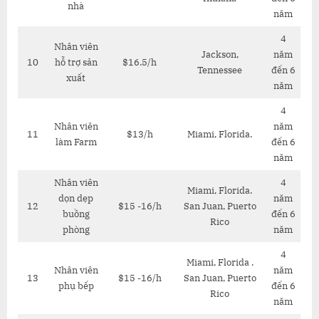
nhà
năm
4
Nhân viên
Jackson,
năm
10
hỗ trợ sản
$16.5/h
Tennessee
đến 6
xuất
năm
4
Nhân viên
năm
11
$13/h
Miami, Florida.
làm Farm
đến 6
năm
Nhân viên
4
Miami, Florida.
dọn dẹp
năm
12
$15 -16/h
San Juan, Puerto
buồng
đến 6
Rico
phòng
năm
4
Miami, Florida .
Nhân viên
năm
13
$15 -16/h
San Juan, Puerto
phụ bếp
đến 6
Rico
năm