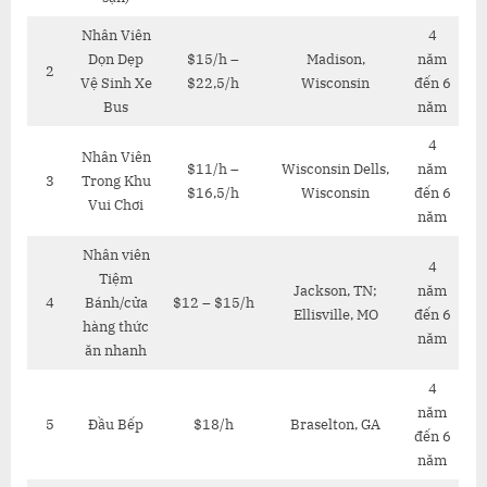
Nhân Viên
4
Dọn Dẹp
$15/h –
Madison,
năm
2
Vệ Sinh Xe
$22,5/h
Wisconsin
đến 6
Bus
năm
4
Nhân Viên
$11/h –
Wisconsin Dells,
năm
3
Trong Khu
$16,5/h
Wisconsin
đến 6
Vui Chơi
năm
Nhân viên
4
Tiệm
Jackson, TN;
năm
4
Bánh/cửa
$12 – $15/h
Ellisville, MO
đến 6
hàng thức
năm
ăn nhanh
4
năm
5
Đầu Bếp
$18/h
Braselton, GA
đến 6
năm