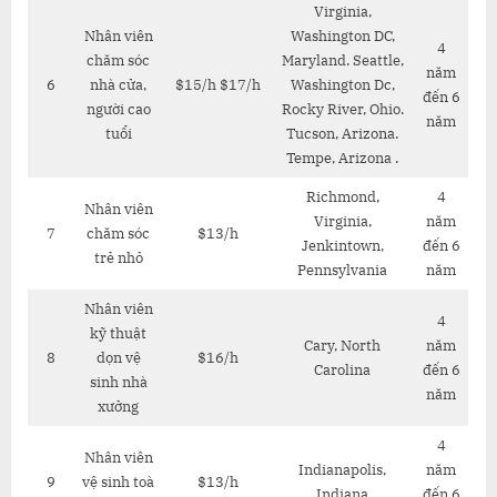
Virginia,
Nhân viên
Washington DC,
4
chăm sóc
Maryland. Seattle,
năm
6
nhà cửa,
$15/h $17/h
Washington Dc,
đến 6
người cao
Rocky River, Ohio.
năm
tuổi
Tucson, Arizona.
Tempe, Arizona .
Richmond,
4
Nhân viên
Virginia,
năm
7
chăm sóc
$13/h
Jenkintown,
đến 6
trẻ nhỏ
Pennsylvania
năm
Nhân viên
4
kỹ thuật
Cary, North
năm
8
dọn vệ
$16/h
Carolina
đến 6
sinh nhà
năm
xưởng
4
Nhân viên
Indianapolis,
năm
9
vệ sinh toà
$13/h
Indiana
đến 6