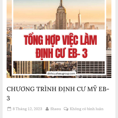
CHƯƠNG TRÌNH ĐỊNH CƯ MỸ EB-
3
Posted
By
ở
8 Tháng 12, 2023
Shasu
Không có bình luận
on
CHƯƠN