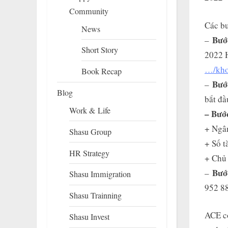
Community
Các b
News
Bướ
–
Short Story
2022 
…/kho
Book Recap
Bướ
–
Blog
bắt đầ
Work & Life
– Bướ
+ Ngâ
Shasu Group
+ Số 
HR Strategy
+ Chủ 
Bướ
–
Shasu Immigration
952 88
Shasu Trainning
ACE có
Shasu Invest