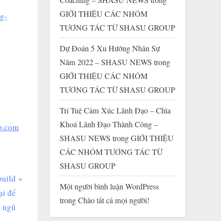
GIỚI THIỆU CÁC NHÓM
ng-
TƯƠNG TÁC TỪ SHASU GROUP
Dự Đoán 5 Xu Hướng Nhân Sự
Năm 2022 – SHASU NEWS
trong
GIỚI THIỆU CÁC NHÓM
TƯƠNG TÁC TỪ SHASU GROUP
Trí Tuệ Cảm Xúc Lãnh Đạo – Chìa
Khoá Lãnh Đạo Thành Công –
p.com
SHASU NEWS
trong
GIỚI THIỆU
CÁC NHÓM TƯƠNG TÁC TỪ
SHASU GROUP
build
Một người bình luận WordPress
ại để
trong
Chào tất cả mọi người!
i ngũ