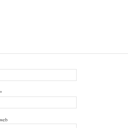
*
 web