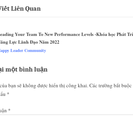
Viết Liên Quan
P
t
o
s
eading Your Team To New Performance Levels -Khóa học Phát Tr
t
ăng Lực Lãnh Đạo Năm 2022
:
v
appy Leader Community
ại một bình luận
của bạn sẽ không được hiển thị công khai.
Các trường bắt buộc
dấu
*
luận
*