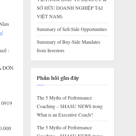
SỞ HỮU DOANH NGHIỆP TẠI
VIỆT NAM)
 Năm
Summary of Sell-Side Opportunities
m/
Summary of Buy-Side Mandates
ail :
from Investors
MÃ ĐƠN
Phản hồi gần đây
The 5 Myths of Performance
– 0919
Coaching – SHASU NEWS
trong
What is an Executive Coach?
The 5 Myths of Performance
00.000
Coaching – SHASU NEWS
trong