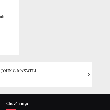
ình
A JOHN C. MAXWELL
Shas
next
Tin 
Chuyên mục