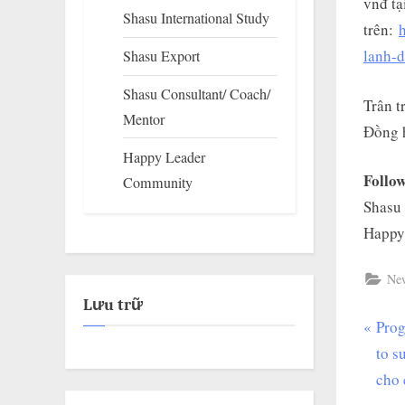
vnđ tạ
Shasu International Study
trên:
lanh-
Shasu Export
Shasu Consultant/ Coach/
Trân t
Mentor
Đồng h
Happy Leader
Follow
Community
Shasu
Happy
Ne
Lưu trữ
P
Prog
Đi
r
to s
hư
e
cho 
v