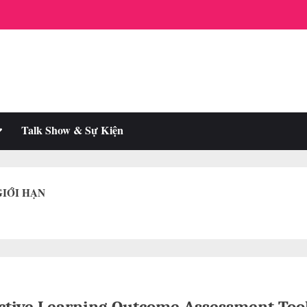
oggle
Talk Show & Sự Kiện
ub-
enu
GIỚI HẠN