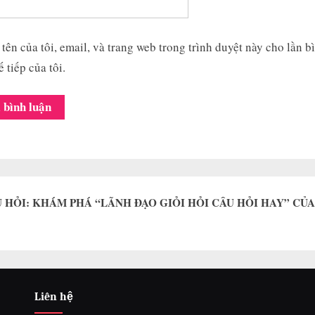
tên của tôi, email, và trang web trong trình duyệt này cho lần b
ế tiếp của tôi.
 HỎI: KHÁM PHÁ “LÃNH ĐẠO GIỎI HỎI CÂU HỎI HAY” CỦ
Liên hệ