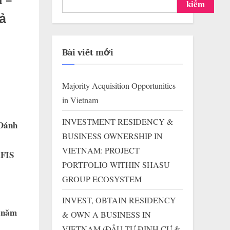
l –
kiếm
ả
Bài viết mới
Majority Acquisition Opportunities
in Vietnam
INVESTMENT RESIDENCY &
 Đánh
BUSINESS OWNERSHIP IN
VIETNAM: PROJECT
AFIS
PORTFOLIO WITHIN SHASU
GROUP ECOSYSTEM
INVEST, OBTAIN RESIDENCY
t năm
& OWN A BUSINESS IN
VIETNAM (ĐẦU TƯ ĐỊNH CƯ &