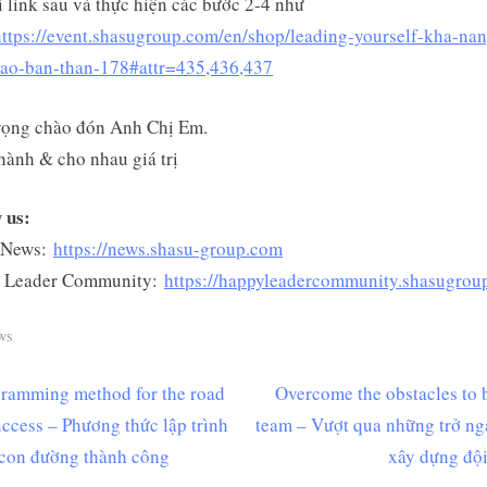
i link sau và thực hiện các bước 2-4 như
https://event.shasugroup.com/en/shop/leading-yourself-kha-na
dao-ban-than-178#attr=435,436,437
rọng chào đón Anh Chị Em.
ành & cho nhau giá trị
 us:
 News:
https://news.shasu-group.com
 Leader Community:
https://happyleadercommunity.shasugrou
ws
N
ramming method for the road
Overcome the obstacles to 
ều
e
uccess – Phương thức lập trình
team – Vượt qua những trở ng
ớng
x
con đường thành công
xây dựng độ
t