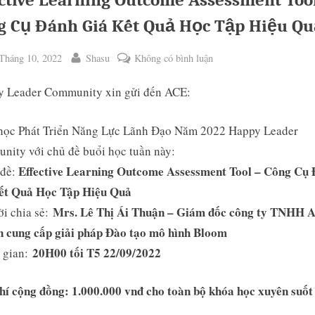
ective Learning Outcome Assessment Too
g Cụ Đánh Giá Kết Quả Học Tập Hiệu Qu
ted
By
ở
Tháng 10, 2022
Shasu
Không có bình luận
Effective
 Leader Community xin gửi đến ACE:
Learning
Outcome
Assessment
học Phát Triển Năng Lực Lãnh Đạo Năm 2022 Happy Leader
Tool
ity với chủ đề buổi học tuần này:
–
Effective Learning Outcome Assessment Tool – Công Cụ
 đề:
ggle
Công
ết Quả Học Tập Hiệu Quả
b-
Cụ
enu
Mrs. Lê Thị Ái Thuận – Giám đốc công ty TNHH 
i chia sẻ:
Đánh
n cung cấp giải pháp Đào tạo mô hình Bloom
Giá
Kết
20H00 tối T5 22/09/2022
 gian:
Quả
Học
hí cộng đồng: 1.000.000 vnđ cho toàn bộ khóa học xuyên suố
Tập