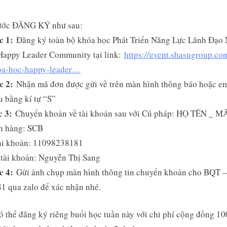
Hiệu
Quả
ước ĐĂNG KÝ như sau:
c 1:
Đăng ký toàn bộ khóa học Phát Triển Năng Lực Lãnh Đạo
Happy Leader Community tại link:
https://event.shasugroup.co
a-hoc-happy-leader…
c 2:
Nhận mã đơn được gửi về trên màn hình thông báo hoặc em
u bằng kí tự “S”
c 3:
Chuyển khoản về tài khoản sau với Cú pháp: HỌ TÊN _ 
n hàng: SCB
tài khoản: 11098238181
tài khoản: Nguyễn Thị Sang
c 4:
Gửi ảnh chụp màn hình thông tin chuyển khoản cho BQT 
1 qua zalo để xác nhận nhé.
 thể đăng ký riêng buổi học tuần này với chi phí cộng đồng 1