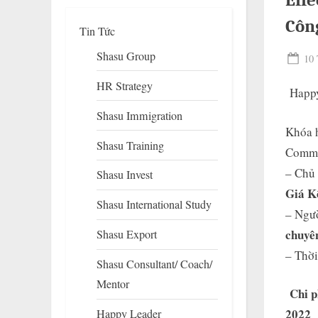
Eff
Côn
Tin Tức
Shasu Group
Pos
10 
on
HR Strategy
Happy
Shasu Immigration
Khóa 
Shasu Training
Commun
– Chủ
Shasu Invest
To
Giá K
su
Shasu International Study
m
– Ngườ
chuyê
Shasu Export
– Thời
Shasu Consultant/ Coach/
Mentor
Chi p
2022
Happy Leader