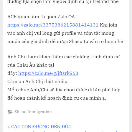
đường lựa chọn làm việc & định cư tại Ireland nhé
ACE quan tâm thì join Zalo OA :
https://zalo.me/3375386215881414131
Khi join
vào anh chị vui lòng gửi profile và tóm tắt mong
muốn của gia đình để được Shasu tư vấn rõ hơn nhé
Anh Chị tham khảo thêm các chương trình định cư
của Châu Âu khác tại
đây:
https://zalo.me/g/jftsrk563
Cám ơn Anh Chị thật nhiều.
Mến chúc Anh/Chị sẽ lựa chọn được dự án phù hợp
để hoàn thành kế hoạch định cư của mình ạ.
Shasu Immigration
Điều
P
CÁC CON ĐƯỜNG ĐẾN ĐỨC