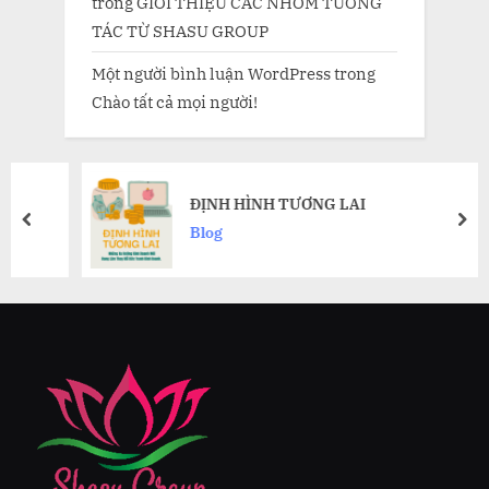
trong
GIỚI THIỆU CÁC NHÓM TƯƠNG
TÁC TỪ SHASU GROUP
Một người bình luận WordPress
trong
Chào tất cả mọi người!
ĐỊNH HÌNH TƯƠNG LAI
prev
nex
Blog