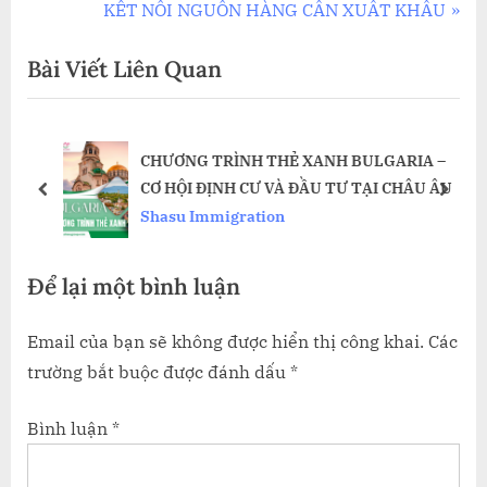
r
N
KẾT NỐI NGUỒN HÀNG CẦN XUẤT KHẨU
hướng
e
e
Bài Viết Liên Quan
bài
v
x
i
t
viết
o
P
CHƯƠNG TRÌNH THẺ XANH BULGARIA –
u
o
CƠ HỘI ĐỊNH CƯ VÀ ĐẦU TƯ TẠI CHÂU ÂU
s
s
prev
next
Shasu Immigration
P
t
o
:
Để lại một bình luận
s
t
Email của bạn sẽ không được hiển thị công khai.
Các
:
trường bắt buộc được đánh dấu
*
Bình luận
*