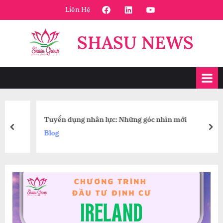
Skip
FaceBook
Linkedin
Youtube
Liên Hệ
to
content
SHASU NEWS
Tuyển dụng nhân lực: Những góc nhìn mới
prev
nex
Blog