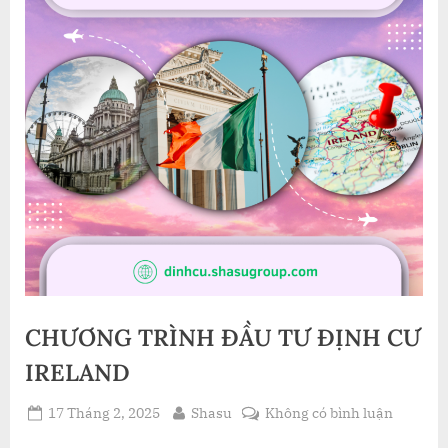
CHƯƠNG TRÌNH ĐẦU TƯ ĐỊNH CƯ
IRELAND
Posted
By
ở
17 Tháng 2, 2025
Shasu
Không có bình luận
on
CHƯƠN