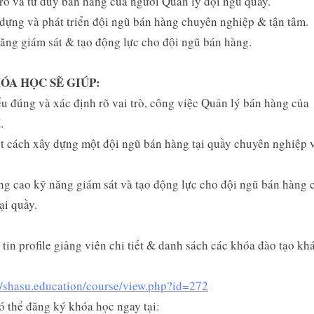
trò và tư duy bán hàng của người Quản lý đội ngũ quầy.
QUẢ”
dựng và phát triển đội ngũ bán hàng chuyên nghiệp & tận tâm.
ăng giám sát & tạo động lực cho đội ngũ bán hàng.
HÓA HỌC SẼ GIÚP:
ểu đúng và xác định rõ vai trò, công việc Quản lý bán hàng của
.
ết cách xây dựng một đội ngũ bán hàng tại quầy chuyên nghiệp 
ng cao kỹ năng giám sát và tạo động lực cho đội ngũ bán hàng 
ại quầy.
tin profile giảng viên chi tiết & danh sách các khóa đào tạo khá
//shasu.education/course/view.php?id=272
 thể đăng ký khóa học ngay tại: