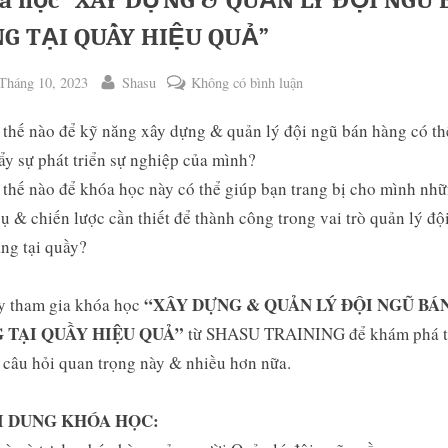
a học “XÂY DỰNG & QUẢN LÝ ĐỘI NGŨ 
G TẠI QUẦY HIỆU QUẢ”
ted
By
ở
Tháng 10, 2023
Shasu
Không có bình luận
Khóa
thế nào để kỹ năng xây dựng & quản lý đội ngũ bán hàng có th
học
“XÂY
ẩy sự phát triển sự nghiệp của mình?
DỰNG
thế nào để khóa học này có thể giúp bạn trang bị cho mình nh
&
ụ & chiến lược cần thiết để thành công trong vai trò quản lý độ
QUẢN
ng tại quầy?
ggle
LÝ
b-
ĐỘI
enu
“XÂY DỰNG & QUẢN LÝ ĐỘI NGŨ BÁ
y tham gia khóa học
NGŨ
 TẠI QUẦY HIỆU QUẢ”
BÁN
từ SHASU TRAINING để khám phá t
HÀNG
câu hỏi quan trọng này & nhiều hơn nữa.
TẠI
QUẦY
I DUNG KHÓA HỌC:
HIỆU