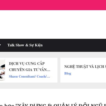
oggle
Talk Show & Sự Kiện
ub-
enu
[Hình
NGHỆ THUẬT VÀ LỊCH SỬ
ĐỊNH
Blog
THUỐ
Shasu 
NGHI