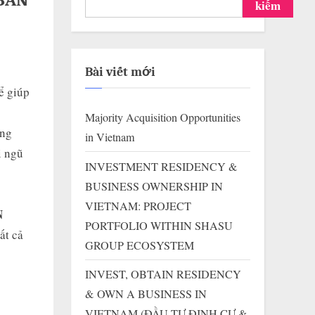
BÁN
kiếm
Bài viết mới
ể giúp
Majority Acquisition Opportunities
ững
in Vietnam
i ngũ
INVESTMENT RESIDENCY &
BUSINESS OWNERSHIP IN
VIETNAM: PROJECT
N
PORTFOLIO WITHIN SHASU
ất cả
GROUP ECOSYSTEM
INVEST, OBTAIN RESIDENCY
& OWN A BUSINESS IN
VIETNAM (ĐẦU TƯ ĐỊNH CƯ &