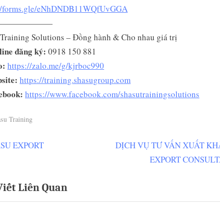
://forms.gle/eNhDNDB11WQfUvGGA
———————
Training Solutions – Đồng hành & Cho nhau giá trị
line đăng ký:
0918 150 881
o:
https://zalo.me/g/kjrboc990
site:
https://training.shasugroup.com
ebook:
https://www.facebook.com/shasutrainingsolutions
su Training
N
SU EXPORT
DỊCH VỤ TƯ VẤN XUẤT KH
ều
e
EXPORT CONSUL
ớng
x
Viết Liên Quan
t
P
t
o