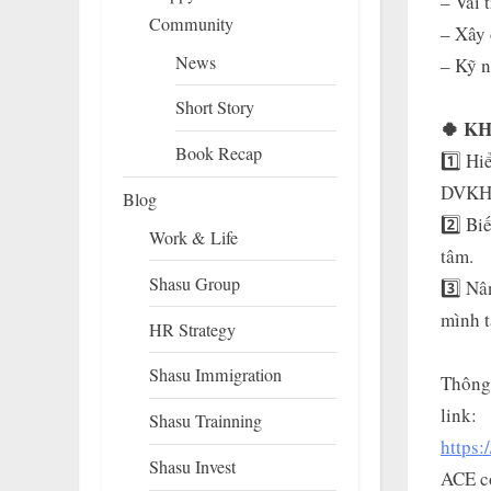
– Vai 
Community
– Xây 
News
– Kỹ n
Short Story
🍀 K
Book Recap
1️⃣ Hi
DVKH
Blog
2️⃣ Bi
Work & Life
tâm.
Shasu Group
3️⃣ Nâ
mình t
HR Strategy
Shasu Immigration
Thông 
link:
Shasu Trainning
https:
Shasu Invest
ACE có