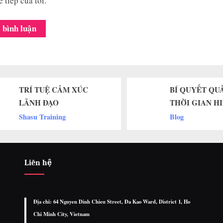
ế tiếp của tôi.
BÍ QUYẾT QUẢN LÝ
Devel
THỜI GIAN HIỆU QUẢ
Withi
Blog
Blog
Liên hệ
Địa chỉ: 64 Nguyen Dinh Chieu Street, Đa Kao Ward, District 1, Ho
Chi Minh City, Vietnam