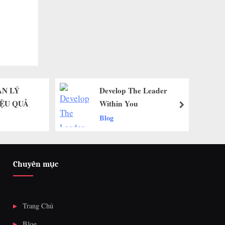
op The Leader
Book Recap: Good
n You
Leaders Ask Great
next
Questions – John
Book Recap
C.Maxwell
Chuyên mục
Trang Chủ
Blog