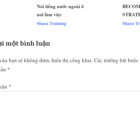
Nói tiếng nước ngoài ở
BECOMING A
s
nơi làm việc
STRATEGIC H
t
v
ĐỐI TÁC NHÂN
Shasu Training
Shasu Training
:
CHIẾN LƯỢC
ại một bình luận
của bạn sẽ không được hiển thị công khai.
Các trường bắt buộc
dấu
*
luận
*