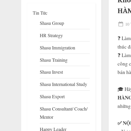
Khó
HÀN
Tin Tức
Shasu Group
Pos
10 
on
HR Strategy
❓ Làm 
thúc đ
Shasu Immigration
❓ Làm 
Shasu Training
công c
bán hà
Shasu Invest
To
su
Shasu International Study
m
🎓 Hã
Shasu Export
HÀNG
những 
Shasu Consultant/ Coach/
Mentor
✅ NỘ
Happy Leader