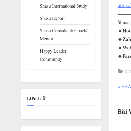
https
Shasu International Study
——
Shasu Export
Shasu 
🔸Hot
Shasu Consultant/ Coach/
Mentor
🔸Zal
🔸Web
Happy Leader
🔸Fac
Community
Sha
P
SHA
Đi
r
Lưu trữ
hư
e
Bài 
v
bài
i
viế
o