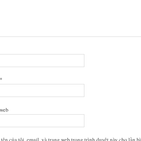
*
 web
tên của tôi, email, và trang web trong trình duyệt này cho lần b