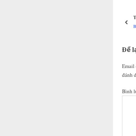
u
s
P
pre
B
o
s
t
Để l
:
Email 
đánh 
Bình 