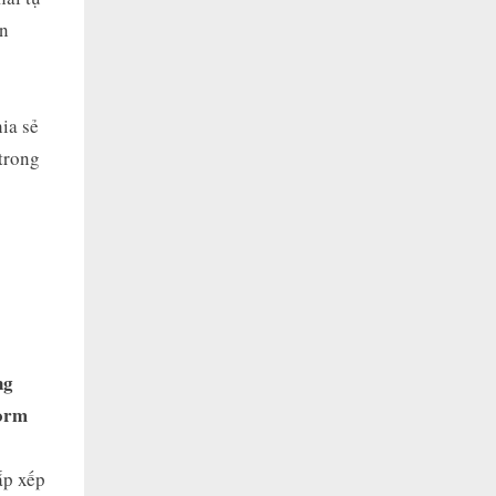
on
ia sẻ
trong
ng
form
ắp xếp