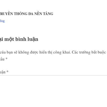
s
t
TRUYỀN THÔNG ĐA NỀN TẢNG
:
v
log
ại một bình luận
của bạn sẽ không được hiển thị công khai.
Các trường bắt buộc
dấu
*
luận
*