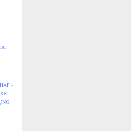
om-
CHẤP
 XÉT
DỰNG