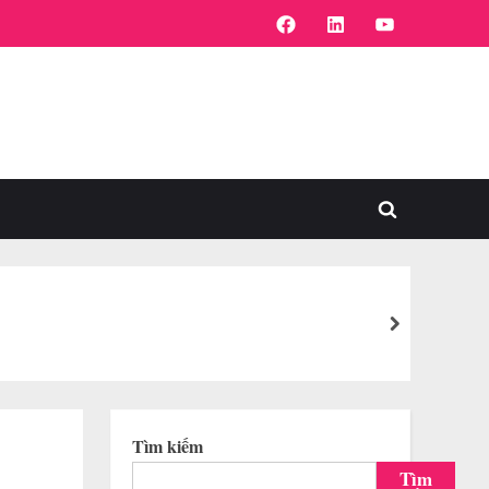
FaceBook
Linkedin
Youtube
Toggle
search
form
next
Tìm kiếm
Tìm