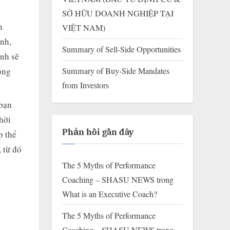
SỞ HỮU DOANH NGHIỆP TẠI
n
VIỆT NAM)
ình,
Summary of Sell-Side Opportunities
anh sẽ
ống
Summary of Buy-Side Mandates
from Investors
 bạn
hời
Phản hồi gần đây
p thể
 từ đó
The 5 Myths of Performance
Coaching – SHASU NEWS
trong
What is an Executive Coach?
The 5 Myths of Performance
Coaching – SHASU NEWS
trong