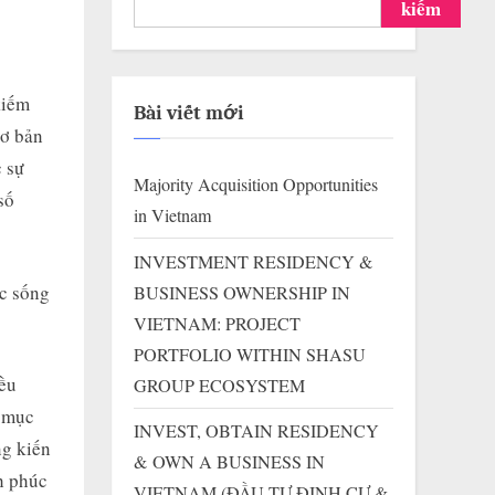
kiếm
kiếm
Bài viết mới
cơ bản
c sự
Majority Acquisition Opportunities
số
in Vietnam
INVESTMENT RESIDENCY &
ộc sống
BUSINESS OWNERSHIP IN
VIETNAM: PROJECT
PORTFOLIO WITHIN SHASU
iều
GROUP ECOSYSTEM
g mục
INVEST, OBTAIN RESIDENCY
ng kiến
& OWN A BUSINESS IN
h phúc
VIETNAM (ĐẦU TƯ ĐỊNH CƯ &