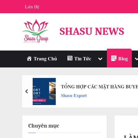
Skip
Liên Hệ
to
content
SHASU NEWS
Toggle
T
Trang Chủ
Tin Tức
Blog
sub-
s
menu
m
TỔNG HỢP CÁC MẶT HÀNG BUYE
prev
Shasu Export
Chuyên mục