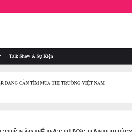
oggle
Talk Show & Sự Kiện
ub-
enu
R ĐANG CẦN TÌM MUA THỊ TRƯỜNG VIỆT NAM