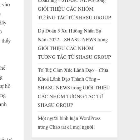
g vào
GIỚI THIỆU CÁC NHÓM
h
TƯƠNG TÁC TỪ SHASU GROUP
Hãy
Dự Đoán 5 Xu Hướng Nhân Sự
ò
Năm 2022 – SHASU NEWS
trong
 thấy
GIỚI THIỆU CÁC NHÓM
TƯƠNG TÁC TỪ SHASU GROUP
thể
Trí Tuệ Cảm Xúc Lãnh Đạo – Chìa
ng
Khoá Lãnh Đạo Thành Công –
sự hỗ
SHASU NEWS
trong
GIỚI THIỆU
ong
CÁC NHÓM TƯƠNG TÁC TỪ
ạnh
SHASU GROUP
Một người bình luận WordPress
trong
Chào tất cả mọi người!
hải tự