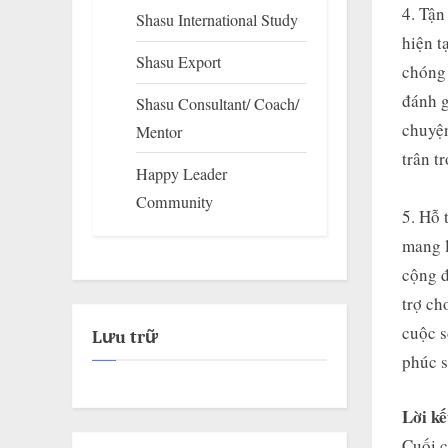
4. Tận
Shasu International Study
hiện t
Shasu Export
chóng 
đánh g
Shasu Consultant/ Coach/
chuyện
Mentor
trân t
Happy Leader
Community
5. Hỗ 
mang l
cộng đ
trợ ch
cuộc s
Lưu trữ
phúc s
Lời kế
Cuối c