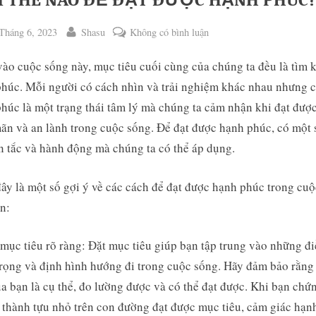
 THẾ NÀO ĐỂ ĐẠT ĐƯỢC HẠNH PHÚC?
ted
By
ở
Tháng 6, 2023
Shasu
Không có bình luận
LÀM
ào cuộc sống này, mục tiêu cuối cùng của chúng ta đều là tìm 
THẾ
NÀO
húc. Mỗi người có cách nhìn và trải nghiệm khác nhau nhưng 
ĐỂ
húc là một trạng thái tâm lý mà chúng ta cảm nhận khi đạt đượ
ĐẠT
ãn và an lành trong cuộc sống. Để đạt được hạnh phúc, có một 
ĐƯỢC
 tắc và hành động mà chúng ta có thể áp dụng.
HẠNH
PHÚC?
ggle
ây là một số gợi ý về các cách để đạt được hạnh phúc trong cu
b-
enu
n:
mục tiêu rõ ràng: Đặt mục tiêu giúp bạn tập trung vào những đ
rọng và định hình hướng đi trong cuộc sống. Hãy đảm bảo rằn
ủa bạn là cụ thể, đo lường được và có thể đạt được. Khi bạn chứ
thành tựu nhỏ trên con đường đạt được mục tiêu, cảm giác hạn