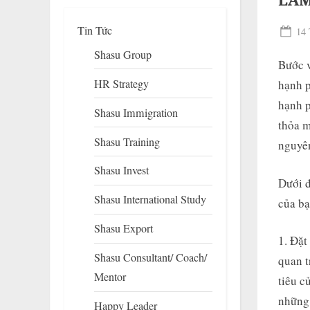
LÀM
Tin Tức
Pos
14 
on
Shasu Group
Bước v
HR Strategy
hạnh p
hạnh p
Shasu Immigration
thỏa m
Shasu Training
nguyên
Shasu Invest
To
Dưới đ
su
Shasu International Study
m
của bạ
Shasu Export
Đặt 
Shasu Consultant/ Coach/
quan t
Mentor
tiêu c
những 
Happy Leader