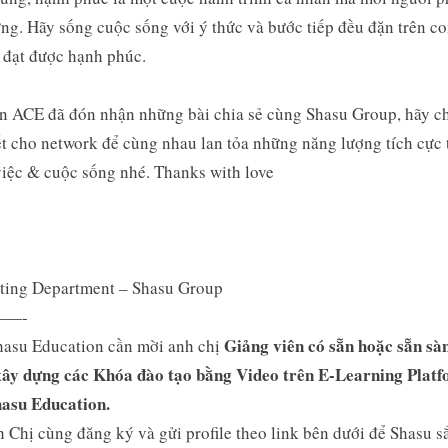
ng. Hãy sống cuộc sống với ý thức và bước tiếp đều đặn trên c
 đạt được hạnh phúc.
 ACE đã đón nhận những bài chia sẻ cùng Shasu Group, hãy ch
ết cho network để cùng nhau lan tỏa những năng lượng tích cực 
iệc & cuộc sống nhé. Thanks with love
ting Department – Shasu Group
—-
Giảng viên có sẵn hoặc sẵn sà
hasu Education cần mời anh chị
xây dựng các Khóa đào tạo bằng Video trên E-Learning Plat
hasu Education.
 Chị cùng đăng ký và gửi profile theo link bên dưới để Shasu s