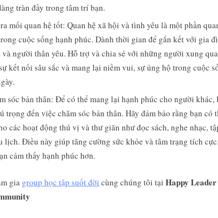
dàng tràn đầy trong tâm trí bạn.
ra mối quan hệ tốt: Quan hệ xã hội và tình yêu là một phần qua
trong cuộc sống hạnh phúc. Dành thời gian để gắn kết với gia đ
 và người thân yêu. Hỗ trợ và chia sẻ với những người xung qu
 sự kết nối sâu sắc và mang lại niềm vui, sự ủng hộ trong cuộc s
gày.
m sóc bản thân: Để có thể mang lại hạnh phúc cho người khác,
ú trọng đến việc chăm sóc bản thân. Hãy đảm bảo rằng bạn có t
ho các hoạt động thú vị và thư giãn như đọc sách, nghe nhạc, tậ
u lịch. Điều này giúp tăng cường sức khỏe và tâm trạng tích cực,
ạn cảm thấy hạnh phúc hơn.
Happy Leader
am gia
group học tập suốt đời
cùng chúng tôi tại
mmunity