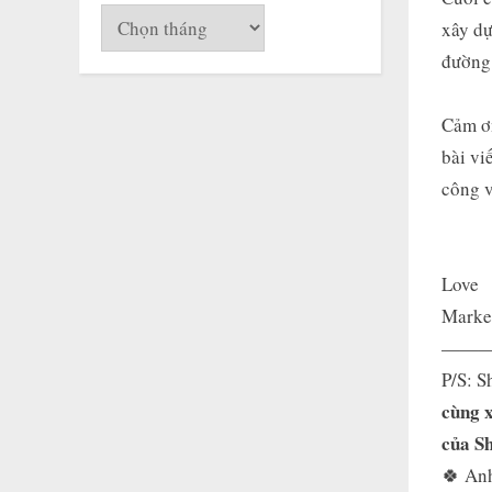
Lưu
xây dự
trữ
đường
Cảm ơn
bài vi
công v
Love
Marke
———
P/S: S
cùng 
của S
🍀 Anh