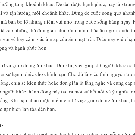
 hưởng từng khoảnh khắc: Để đạt được hạnh phúc, hãy tập trun
ại và tận hưởng mỗi khoảnh khắc. Đừng để cuộc sống qua nhan
mà bạn bỏ lỡ những niềm vui nhỏ trong cuộc sống hàng ngày. 
iá cao những thứ đơn giản như bình minh, bữa ăn ngon, cuộc tr
 vui vẻ hay cảm giác ấm áp của ánh mặt trời. Điều này giúp bạn
rọng và hạnh phúc hơn.
trợ và giúp đỡ người khác: Đôi khi, việc giúp đỡ người khác có 
ại sự hạnh phúc cho chính bạn. Cho dù là việc tình nguyện tro
ồng, chia sẻ kiến thức hoặc đơn giản là lắng nghe và cung cấp 
o người khác, hành động này tạo ra một sự kết nối và ý nghĩa tr
ống. Khi bạn nhận được niềm vui từ việc giúp đỡ người khác, h
ẽ tự nhiên lan tỏa đến bạn.
t:
ùng, hạnh phúc là một cuộc hành trình cá nhân mà mỗi người p