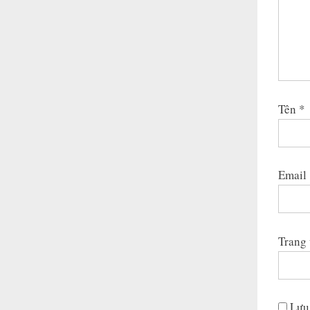
Tên
*
Email
Trang
Lưu 