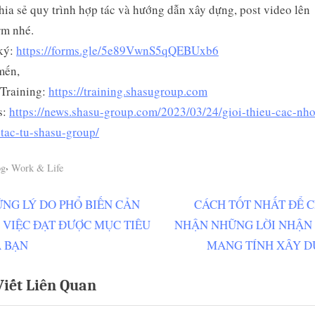
hia sẻ quy trình hợp tác và hướng dẫn xây dựng, post video lên
rm nhé.
ký:
https://forms.gle/5e89VwnS5qQEBUxb6
mến,
Training:
https://training.shasugroup.com
s:
https://news.shasu-group.com/2023/03/24/gioi-thieu-cac-nh
tac-tu-shasu-group/
,
og
Work & Life
N
NG LÝ DO PHỔ BIẾN CẢN
CÁCH TỐT NHẤT ĐỂ 
ều
e
 VIỆC ĐẠT ĐƯỢC MỤC TIÊU
NHẬN NHỮNG LỜI NHẬN
ớng
x
 BẠN
MANG TÍNH XÂY 
t
Viết Liên Quan
P
t
o