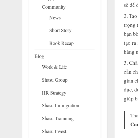
sẽ dễ 
Community
Tạo 
News
trọng 
Short Story
bạn bè
tạo ra
Book Recap
hàng n
Blog
Chă
Work & Life
cần ch
Shasu Group
gian c
dục, d
HR Strategy
giúp b
Shasu Immigration
Th
Shasu Trainning
Co
Shasu Invest