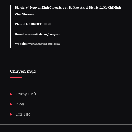
Địa chỉ: 64 Nguyen Dinh Chieu Street, Đa Kao Ward, District 1, Ho Chi Minh
City, Vietnam
Phone: (+848) 88 11 00 20
Email: success@shasugroup.com
Website:
www.shasugroup.com
Chuyên mục
Trang Chủ
Blog
Tin Tức