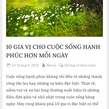
10 GIA VỊ CHO CUỘC SỐNG HẠNH
PHÚC HƠN MỖI NGÀY
Posted
By
ở
14 Tháng 6, 2023
Shasu
Không có bình luận
on
10
GIA
Cuộc sống hạnh phúc không chỉ đến từ những thành
VỊ
công lớn lao hay những sự kiện đặc biệt. Thực tế,
CHO
niềm vui và sự hài lòng thường xuất hiện từ những
CUỘC
điều đơn giản và nhỏ nhặt trong cuộc sống hàng
SỐNG
ngày. Hãy cùng khám phá 10 gia vị đặc biệt có thể
HẠNH