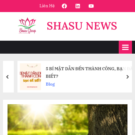
Skip
FaceBook
Linkedin
Youtube
Liên Hệ
to
content
SHASU NEWS
5 BÍ MẬT DẪN ĐẾN THÀNH CÔNG, BẠN ĐÃ
BIẾT?
prev
nex
Blog