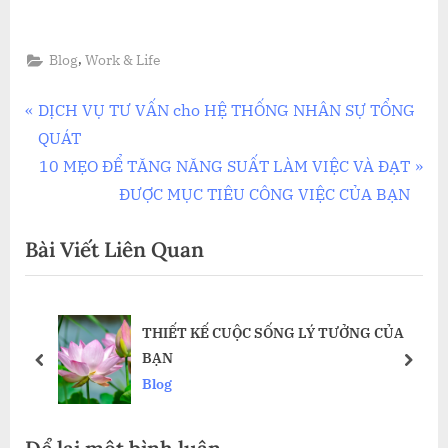
,
Blog
Work & Life
Điều
P
DỊCH VỤ TƯ VẤN cho HỆ THỐNG NHÂN SỰ TỔNG
r
QUÁT
hướng
e
N
10 MẸO ĐỂ TĂNG NĂNG SUẤT LÀM VIỆC VÀ ĐẠT
bài
v
e
ĐƯỢC MỤC TIÊU CÔNG VIỆC CỦA BẠN
i
x
viết
Bài Viết Liên Quan
o
t
u
P
s
o
THIẾT KẾ CUỘC SỐNG LÝ TƯỞNG CỦA
P
s
BẠN
o
t
prev
next
Blog
s
:
t
: