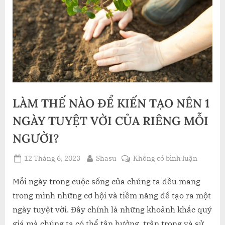
LÀM THẾ NÀO ĐỂ KIẾN TẠO NÊN 1
NGÀY TUYỆT VỜI CỦA RIÊNG MỖI
NGƯỜI?
Posted
By
ở
12 Tháng 6, 2023
Shasu
Không có bình luận
on
LÀM
THẾ
Mỗi ngày trong cuộc sống của chúng ta đều mang
NÀO
trong mình những cơ hội và tiềm năng để tạo ra một
ĐỂ
ngày tuyệt vời. Đây chính là những khoảnh khắc quý
KIẾN
giá mà chúng ta có thể tận hưởng, trân trọng và sử