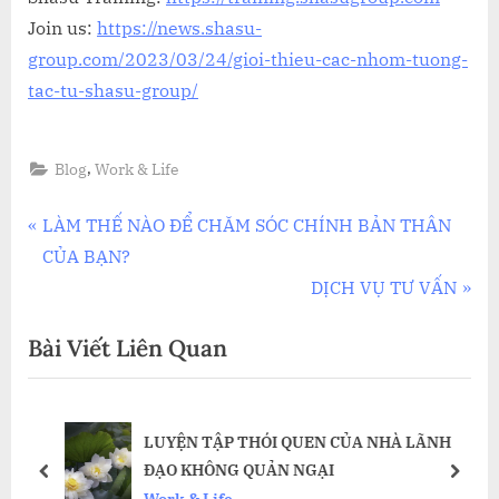
Join us:
https://news.shasu-
group.com/2023/03/24/gioi-thieu-cac-nhom-tuong-
tac-tu-shasu-group/
,
Blog
Work & Life
Điều
P
LÀM THẾ NÀO ĐỂ CHĂM SÓC CHÍNH BẢN THÂN
r
CỦA BẠN?
hướng
e
N
DỊCH VỤ TƯ VẤN
bài
v
e
Bài Viết Liên Quan
i
x
viết
o
t
u
P
LUYỆN TẬP THÓI QUEN CỦA NHÀ LÃNH
s
o
ĐẠO KHÔNG QUẢN NGẠI
P
s
prev
next
Work & Life