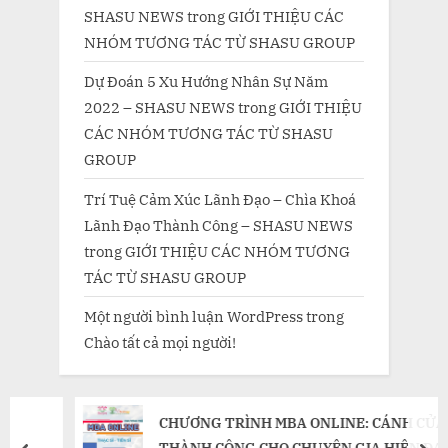
SHASU NEWS
trong
GIỚI THIỆU CÁC
NHÓM TƯƠNG TÁC TỪ SHASU GROUP
Dự Đoán 5 Xu Hướng Nhân Sự Năm
2022 – SHASU NEWS
trong
GIỚI THIỆU
CÁC NHÓM TƯƠNG TÁC TỪ SHASU
GROUP
Trí Tuệ Cảm Xúc Lãnh Đạo – Chìa Khoá
Lãnh Đạo Thành Công – SHASU NEWS
trong
GIỚI THIỆU CÁC NHÓM TƯƠNG
TÁC TỪ SHASU GROUP
Một người bình luận WordPress
trong
Chào tất cả mọi người!
CHƯƠNG TRÌNH MBA ONLINE: CÁNH CỬA
THÀNH CÔNG CHO CHUYÊN GIA HIỆN ĐẠI!