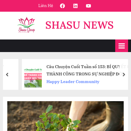
Skip
FaceBook
Linkedin
Youtube
Liên Hệ
to
content
SHASU NEWS
Câu Chuyện Cuối Tuần số 153: BÍ QUYẾT ĐỂ
THÀNH CÔNG TRONG SỰ NGHIỆP ĐỜI
prev
nex
THƯỜNG
Happy Leader Community