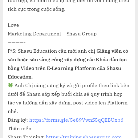
tươi đẹp, và luôn biểu lộ lòng biết ơn với những điều
tích cực trong cuộc sống.
Love
Marketing Department – Shasu Group
————-
P/S: Shasu Education cần mời anh chị
Giảng viên có
sẵn hoặc sẵn sàng cùng xây dựng các Khóa đào tạo
bằng Video trên E-Learning Platform của Shasu
Education.
Anh Chị cùng đăng ký và gửi profile theo link bên
dưới để Shasu sắp xếp buổi chia sẻ quy trình hợp
tác và hướng dẫn xây dựng, post video lên Platform
nhé.
Đăng ký:
https://forms.gle/5e89VwnS5qQEBUxb6
Thân mến,
Shasu Training:
https://training.shasugroup.com