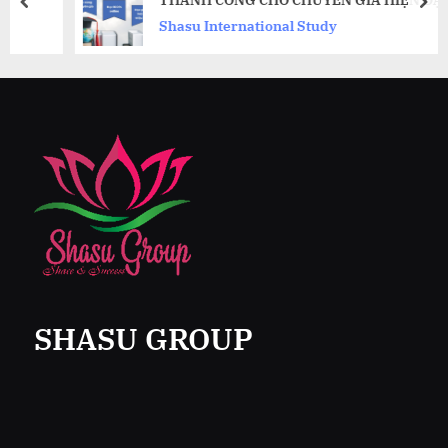
prev
nex
Shasu International Study
SHASU GROUP