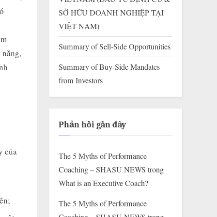
hó
SỞ HỮU DOANH NGHIỆP TẠI
VIỆT NAM)
ầm
Summary of Sell-Side Opportunities
 năng,
Summary of Buy-Side Mandates
anh
from Investors
Phản hồi gần đây
y của
The 5 Myths of Performance
Coaching – SHASU NEWS
trong
What is an Executive Coach?
ên;
The 5 Myths of Performance
Coaching – SHASU NEWS
trong