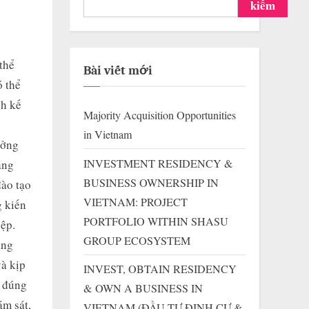
kiếm
thể
Bài viết mới
ó thể
nh kế
Majority Acquisition Opportunities
in Vietnam
ưởng
INVESTMENT RESIDENCY &
ăng
BUSINESS OWNERSHIP IN
đào tạo
VIETNAM: PROJECT
g kiến
PORTFOLIO WITHIN SHASU
iệp.
GROUP ECOSYSTEM
ang
và kịp
INVEST, OBTAIN RESIDENCY
n đúng
& OWN A BUSINESS IN
ám sát,
VIETNAM (ĐẦU TƯ ĐỊNH CƯ &