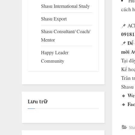
Hu
Shasu International Study
cách h
Shasu Export
📌 ACE
Shasu Consultant/ Coach/
09181
Mentor
Để 
📌
mời A
Happy Leader
Tại đâ
Community
Kế hoạ
Trân t
Shasu 
We
🔸
Lưu trữ
Fa
🔸
Sha