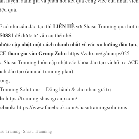
ấn luyện, đánh giá và phản hồi kết quả công việc của nhân viê
iệu quả.
LIÊN HỆ
 có nhu cầu đào tạo thì
với Shasu Training qua hotli
50881
để được tư vấn cụ thể nhé.
được cập nhật một cách nhanh nhất về các xu hướng đào tạo,
CE tham gia vào Group Zalo:
https://zalo.me/g/aiaujw025
y, Shasu Training luôn cập nhật các khóa đào tạo và hỗ trợ ACE
ch đào tạo (annual training plan).
rọng,
Training Solutions – Đồng hành & cho nhau giá trị
b:
https://training.shasugroup.com/
cebook:
https://www.facebook.com/shasutrainingsolutions
,
su Training
Shasu Trainning