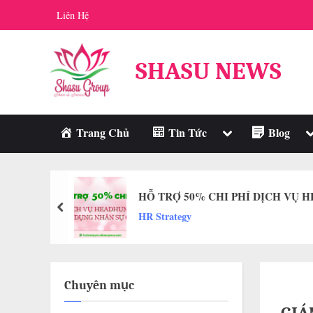
Skip
Liên Hệ
to
content
SHASU NEWS
Toggle
T
Trang Chủ
Tin Tức
Blog
sub-
s
menu
m
HỖ TRỢ 50% CHI PHÍ DỊCH VỤ 
prev
HR Strategy
Chuyên mục