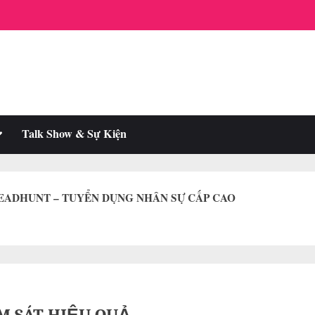
oggle
Talk Show & Sự Kiện
ub-
enu
HEADHUNT – TUYỂN DỤNG NHÂN SỰ CẤP CAO