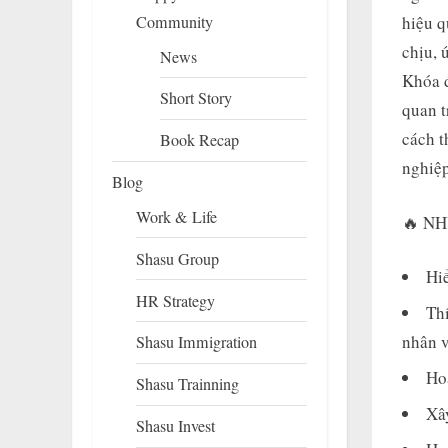
Community
hiệu q
chịu, 
News
Khóa đ
Short Story
quan t
cách t
Book Recap
nghiệp
Blog
Work & Life
🔥 N
Shasu Group
Hiể
HR Strategy
Thí
nhân v
Shasu Immigration
Hoạ
Shasu Trainning
Xây
Shasu Invest