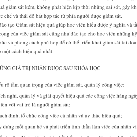
uả giám sát kém, không phát hiện kịp thời những sai sót, gây k
ức chế và thái độ bất hợp tác từ phía người được giám sát,
ào tạo Giám sát hiệu quả giúp học viên hiểu được ý nghĩa và t
rọng của việc giám sát cũng như đào tạo cho học viên những kỹ
hức và phong cách phù hợp để có thể triển khai giám sát tại do
 một cách hiệu quả nhất.
HỮNG GIÁ TRỊ NHẬN ĐƯỢC SAU KHÓA HỌC
u rõ tầm quan trọng của việc giám sát, quản lý công việc;
ch nghi, quản lý và giải quyết hiệu quả các công việc hàng ngà
iên với vai trò là người giám sát;
ch định, tổ chức công việc cá nhân và ủy thác hiệu quả;
 dựng mối quan hệ và phát triển tinh thần làm việc của nhân vi