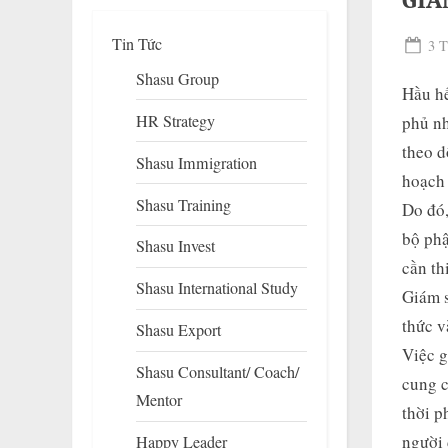
GIÁ
Tin Tức
Pos
3 T
on
Shasu Group
Hầu hế
HR Strategy
phủ nh
theo d
Shasu Immigration
hoạch
Shasu Training
Do đó,
bộ phậ
Shasu Invest
To
cần th
su
Shasu International Study
m
Giám s
thức v
Shasu Export
Việc g
Shasu Consultant/ Coach/
cung c
Mentor
thời p
người 
Happy Leader