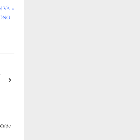
N VÀ
ỢNG
”
Khóa học QUẢN LÝ CẤP TRUNG
next
Shasu Training
 được