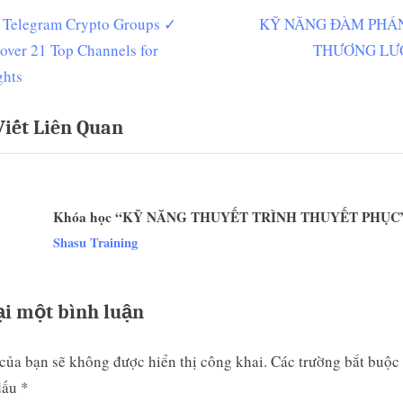
N
 Telegram Crypto Groups ✓
KỸ NĂNG ĐÀM PHÁ
ều
e
over 21 Top Channels for
THƯƠNG LƯ
ớng
x
ghts
t
Viết Liên Quan
P
t
o
s
t
Khóa học “KỸ NĂNG THUYẾT TRÌNH THUYẾT PHỤC
:
v
Shasu Training
ại một bình luận
của bạn sẽ không được hiển thị công khai.
Các trường bắt buộc
dấu
*