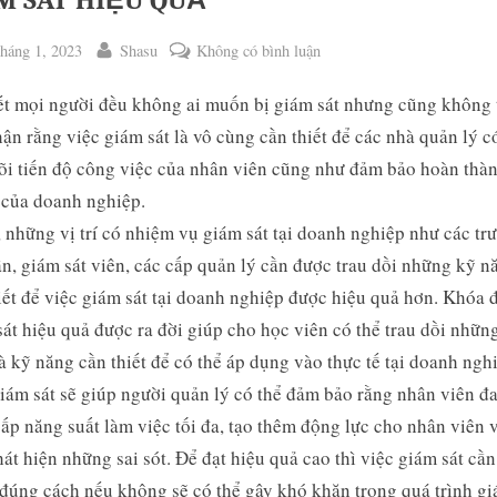
M SÁT HIỆU QUẢ
ted
By
ở
háng 1, 2023
Shasu
Không có bình luận
GIÁM
t mọi người đều không ai muốn bị giám sát nhưng cũng không 
SÁT
HIỆU
ận rằng việc giám sát là vô cùng cần thiết để các nhà quản lý c
QUẢ
õi tiến độ công việc của nhân viên cũng như đảm bảo hoàn thà
 của doanh nghiệp.
 những vị trí có nhiệm vụ giám sát tại doanh nghiệp như các tr
n, giám sát viên, các cấp quản lý cần được trau dồi những kỹ n
ggle
iết để việc giám sát tại doanh nghiệp được hiệu quả hơn. Khóa 
b-
enu
át hiệu quả được ra đời giúp cho học viên có thể trau dồi nhữn
à kỹ năng cần thiết để có thể áp dụng vào thực tế tại doanh ngh
iám sát sẽ giúp người quản lý có thể đảm bảo rằng nhân viên đ
ấp năng suất làm việc tối đa, tạo thêm động lực cho nhân viên 
hát hiện những sai sót. Để đạt hiệu quả cao thì việc giám sát cầ
đúng cách nếu không sẽ có thể gây khó khăn trong quá trình gi