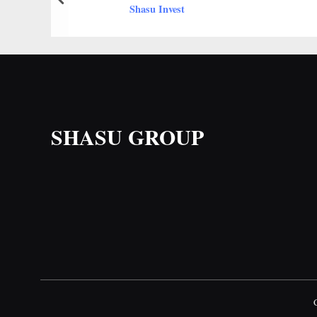
prev
Shasu Invest
SHASU GROUP