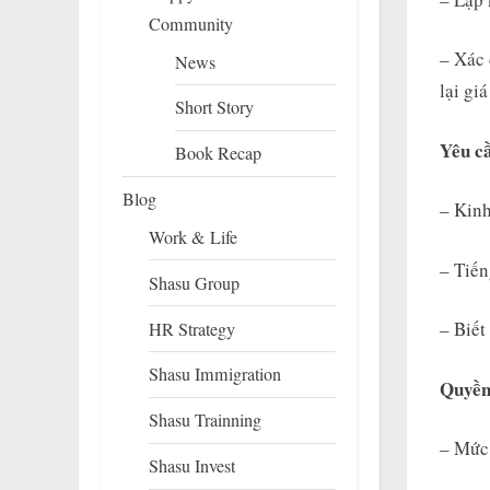
Community
– Xác 
News
lại gi
Short Story
Yêu c
Book Recap
Blog
– Kinh
Work & Life
– Tiến
Shasu Group
– Biết
HR Strategy
Shasu Immigration
Quyền 
Shasu Trainning
– Mức 
Shasu Invest