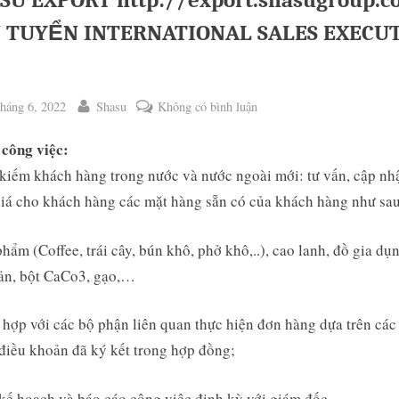
SU EXPORT http://export.shasugroup.c
 TUYỂN INTERNATIONAL SALES EXECU
ted
By
ở
háng 6, 2022
Shasu
Không có bình luận
SHASU
 công việc:
EXPORT
http://export.shasugroup.co
kiếm khách hàng trong nước và nước ngoài mới: tư vấn, cập nhậ
CẦN
iá cho khách hàng các mặt hàng sẵn có của khách hàng như sau
TUYỂN
ggle
INTERNATIONAL
b-
hẩm (Coffee, trái cây, bún khô, phở khô,..), cao lanh, đồ gia dụ
enu
SALES
ản, bột CaCo3, gạo,…
EXECUTIVE
￼
 hợp với các bộ phận liên quan thực hiện đơn hàng dựa trên các
điều khoản đã ký kết trong hợp đồng;
kế hoạch và báo cáo công việc định kỳ với giám đốc.