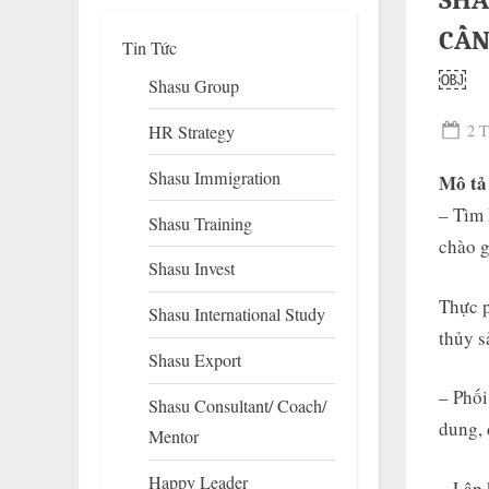
SHA
CẦN
Tin Tức
￼
Shasu Group
Pos
HR Strategy
2 T
on
Shasu Immigration
Mô tả
– Tìm 
Shasu Training
chào g
Shasu Invest
To
su
Thực p
Shasu International Study
m
thủy s
Shasu Export
– Phối
Shasu Consultant/ Coach/
dung, 
Mentor
Happy Leader
– Lập 