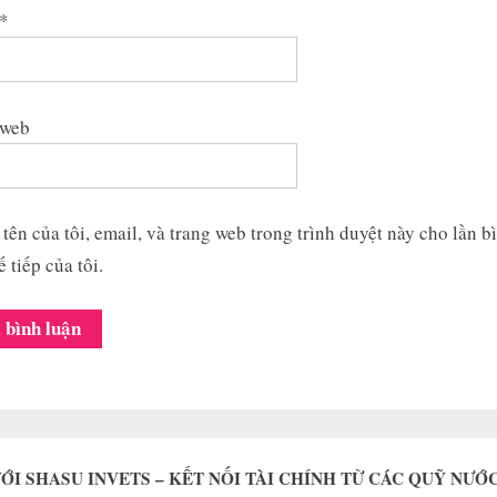
*
 web
tên của tôi, email, và trang web trong trình duyệt này cho lần b
ế tiếp của tôi.
ỚI SHASU INVETS – KẾT NỐI TÀI CHÍNH TỪ CÁC QUỸ NƯỚ