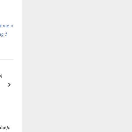
trong
ng 5
N
TỔNG HỢP CÁC DEAL CẦN BÁN NĂM 20
IN 2025
next
Shasu Invest
 được