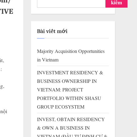
om/
kiếm
TIVE
Bài viết mới
Majority Acquisition Opportunities
in Vietnam
m/
t,
:
INVESTMENT RESIDENCY &
BUSINESS OWNERSHIP IN
ng,
VIETNAM: PROJECT
PORTFOLIO WITHIN SHASU
GROUP ECOSYSTEM
 nội
INVEST, OBTAIN RESIDENCY
& OWN A BUSINESS IN
VIETNAM (ĐẦU TƯ ĐỊNH CƯ &