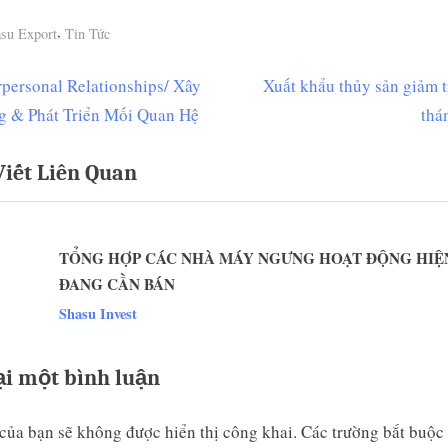
,
su Export
Tin Tức
N
rpersonal Relationships/ Xây
Xuất khẩu thủy sản giảm 
ều
e
 & Phát Triển Mối Quan Hệ
thá
ớng
x
Viết Liên Quan
t
P
t
o
TỔNG HỢP CÁC NHÀ MÁY NGƯNG HOẠT ĐỘNG HIỆ
s
ĐANG CẦN BÁN
t
v
Shasu Invest
:
ại một bình luận
của bạn sẽ không được hiển thị công khai.
Các trường bắt buộc