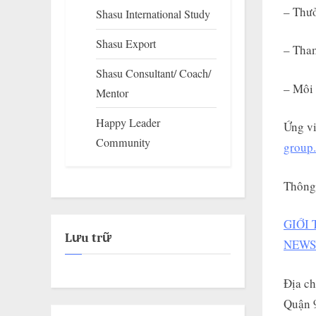
– Thưở
Shasu International Study
Shasu Export
– Tha
Shasu Consultant/ Coach/
– Môi 
Mentor
Happy Leader
Ứng vi
Community
group
Thông 
GIỚI
Lưu trữ
NEWS 
Địa ch
Quận 