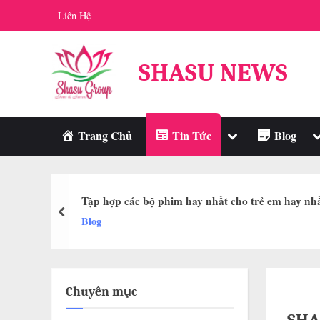
Skip
Liên Hệ
to
content
SHASU NEWS
Toggle
T
Trang Chủ
Tin Tức
Blog
sub-
s
menu
m
Tập hợp các bộ phim hay nhất cho trẻ em hay nhất
prev
Blog
Chuyên mục