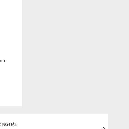
ình
C NGOÀI