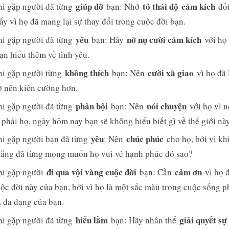
giúp đỡ
tỏ thái độ
cảm kích
i gặp người đã từng
bạn: Nhớ
đối
ấy vì họ đã mang lại sự thay đổi trong cuộc đời bạn.
yêu
nở nụ cười cảm kích
i gặp người đã từng
bạn: Hãy
với họ 
ạn hiểu thêm về tình yêu.
không thích
cười xã giao
i gặp người từng
bạn: Nên
vì họ đã
ở nên kiên cường hơn.
phản bội
nói chuyện
i gặp người đã từng
bạn: Nên
với họ vì 
phải họ, ngày hôm nay bạn sẽ không hiểu biết gì về thế giới này
yêu
chúc phúc
i gặp người bạn đã từng
: Nên
cho họ, bởi vì khi
hẳng đã từng mong muốn họ vui vẻ hạnh phúc đó sao?
đi qua vội vàng cuộc đời
cảm ơn
i gặp người
bạn: Cần
vì họ đ
ộc đời này của bạn, bởi vì họ là một sắc màu trong cuộc sống 
 đa dạng của bạn.
hiểu lầm
giải quyết sự
i gặp người đã từng
bạn: Hãy nhân thể