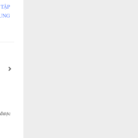
 TẬP
UNG
Câu Chuyện Cuối Tuần số 48: BẠN LÀ M
NGƯỜI
next
Happy Leader Community
 được