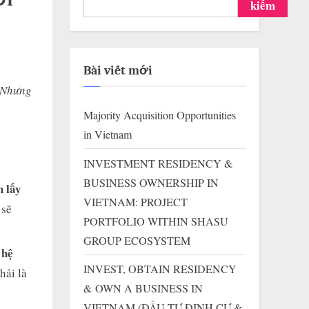
ỜI
kiếm
Bài viết mới
. Nhưng
Majority Acquisition Opportunities
in Vietnam
INVESTMENT RESIDENCY &
BUSINESS OWNERSHIP IN
h lấy
VIETNAM: PROJECT
 sẽ
PORTFOLIO WITHIN SHASU
GROUP ECOSYSTEM
 hệ
INVEST, OBTAIN RESIDENCY
hải là
& OWN A BUSINESS IN
VIETNAM (ĐẦU TƯ ĐỊNH CƯ &