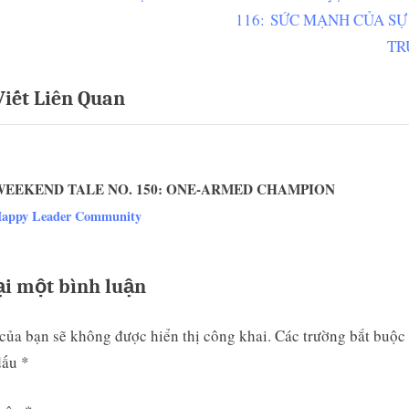
e
116: SỨC MẠNH CỦA SỰ
ớng
x
TR
t
Viết Liên Quan
P
t
o
s
t
WEEKEND TALE NO. 150: ONE-ARMED CHAMPION
:
v
appy Leader Community
ại một bình luận
của bạn sẽ không được hiển thị công khai.
Các trường bắt buộc
dấu
*