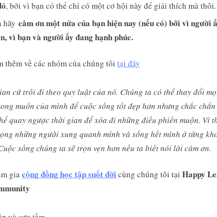
đó
, bởi vì bạn có thể chỉ có một cơ hội này để giải thích mà thôi.
cảm ơn một nửa của bạn hiện nay (nếu có) bởi vì người 
 hãy
n, vì bạn và người ấy đang hạnh phúc.
 thêm về các nhóm của chúng tôi
tại đây
ian cứ trôi đi theo quy luật của nó. Chúng ta có thể thay đổi mọ
mong muốn của mình để cuộc sống tốt đẹp hơn nhưng chắc chắn
thể quay ngược thời gian để xóa đi những điều phiền muộn. Vì t
rọng những người xung quanh mình và sống hết mình ở từng kh
Cuộc sống chúng ta sẽ trọn vẹn hơn nếu ta biết nói lời cám ơn.
cộng đồng học tập suốt đời
Happy Le
am gia
cùng chúng tôi tại
mmunity
ập và sưu tầm.