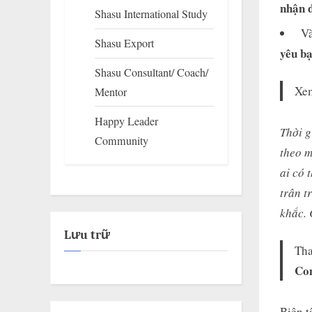
nhận 
Shasu International Study
Và
Shasu Export
yêu bạ
Shasu Consultant/ Coach/
Xem
Mentor
Happy Leader
Thời g
Community
theo 
ai có 
trân t
khắc. 
Lưu trữ
Th
Co
Biên t