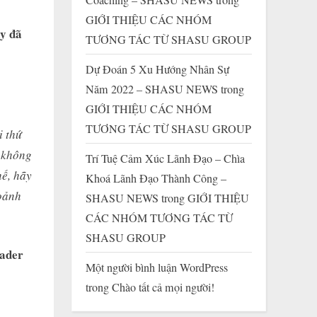
GIỚI THIỆU CÁC NHÓM
ấy đã
TƯƠNG TÁC TỪ SHASU GROUP
Dự Đoán 5 Xu Hướng Nhân Sự
Năm 2022 – SHASU NEWS
trong
GIỚI THIỆU CÁC NHÓM
TƯƠNG TÁC TỪ SHASU GROUP
i thứ
 không
Trí Tuệ Cảm Xúc Lãnh Đạo – Chìa
hế, hãy
Khoá Lãnh Đạo Thành Công –
oảnh
SHASU NEWS
trong
GIỚI THIỆU
CÁC NHÓM TƯƠNG TÁC TỪ
SHASU GROUP
ader
Một người bình luận WordPress
trong
Chào tất cả mọi người!