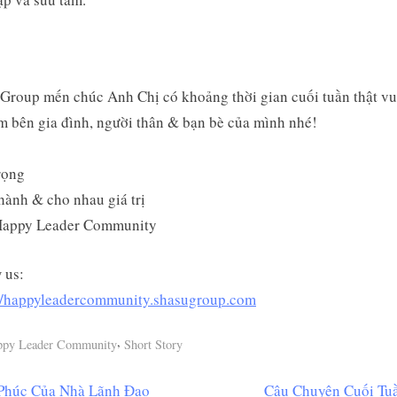
Group mến chúc Anh Chị có khoảng thời gian cuối tuần thật vui
 bên gia đình, người thân & bạn bè của mình nhé!
rọng
ành & cho nhau giá trị
appy Leader Community
 us:
://happyleadercommunity.shasugroup.com
,
ppy Leader Community
Short Story
N
 Phúc Của Nhà Lãnh Đạo
Câu Chuyện Cuối Tu
ều