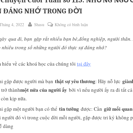
 Chuyện Cuối Tuần số 115: NHỮNG NGƯ
 ĐÁNG NHỚ TRONG ĐỜI
ted
By
ở
Tháng 4, 2022
Shasu
Không có bình luận
Câu
ày qua đi, bạn gặp rất nhiều bạn bè,đồng nghiệp, người thân
Chuyện
Cuối
 nhiêu trong số những người đó thực sự đáng nhớ?
Tuần
số
 hiểu về các khoá học của chúng tôi
tại đây
115:
ggle
NHỮNG
thật sự yêu thương
giàn
b-
i gặp được người mà bạn
: Hãy nỗ lực
NGƯỜI
enu
một nửa của người ấy
trở thành
bởi vì nếu người ấy ra đi tất cả
BẠN
còn kịp nữa.
ĐÁNG
NHỚ
tin tưởng
giữ mối quan
i gặp một người bạn có thể
được: Cần
TRONG
 người đó vì trong cuộc đời mỗi người, gặp được tri kỷ không p
ĐỜI
ễ dàng