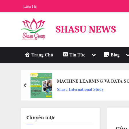
Skip
Liên Hệ
to
content
SHASU NEWS
Toggle
T
Trang Chủ
Tin Tức
Blog
sub-
s
menu
m
MACHINE LEARNING VÀ DATA SC
prev
Shasu International Study
Chuyên mục