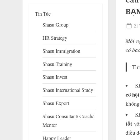
Câu
BẠN
Tin Tức
Shasu Group
Pos
21 
on
HR Strategy
Mỗi ng
có bao
Shasu Immigration
Shasu Training
Tìm
Shasu Invest
To
su
Kh
Shasu International Study
m
cơ hội
Shasu Export
không 
Kh
Shasu Consultant/ Coach/
tốt
với
Mentor
điều d
Happy Leader