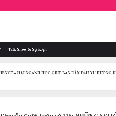
oggle
Talk Show & Sự Kiện
ub-
enu
IENCE – HAI NGÀNH HỌC GIÚP BẠN DẪN ĐẦU XU HƯỚNG Đ