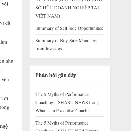
 với
SỞ HỮU DOANH NGHIỆP TẠI
VIỆT NAM)
vì đã
Summary of Sell-Side Opportunities
Summary of Buy-Side Mandates
 làm
from Investors
nếu như
.
Phản hồi gần đây
 yêu,
The 5 Myths of Performance
ã đi
Coaching – SHASU NEWS
trong
phong
What is an Executive Coach?
The 5 Myths of Performance
 ngộ
Coaching – SHASU NEWS
trong