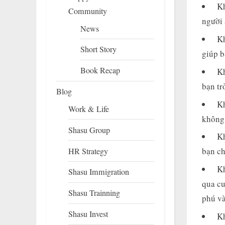
Kh
Community
người 
News
Kh
Short Story
giúp b
Book Recap
Kh
bạn tr
Blog
Kh
Work & Life
không 
Shasu Group
Kh
bạn c
HR Strategy
Kh
Shasu Immigration
qua cu
Shasu Trainning
phú và
Shasu Invest
Kh