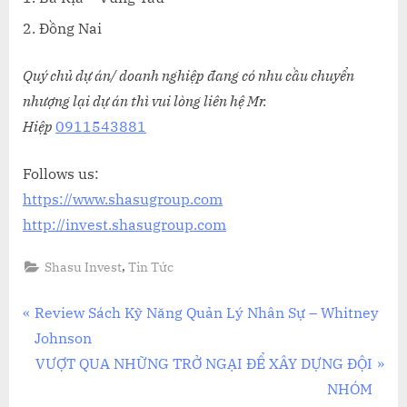
Nghiệp
Đồng Nai
để
làm
Quý chủ dự án/ doanh nghiệp đang có nhu cầu chuyển
Xi
nhượng lại dự án thì vui lòng liên hệ Mr.
Mạ
Hiệp
0911543881
Follows us:
https://www.shasugroup.com
http://invest.shasugroup.com
,
Shasu Invest
Tin Tức
Điều
P
Review Sách Kỹ Năng Quản Lý Nhân Sự – Whitney
r
Johnson
hướng
e
N
VƯỢT QUA NHỮNG TRỞ NGẠI ĐỂ XÂY DỰNG ĐỘI
bài
v
e
NHÓM