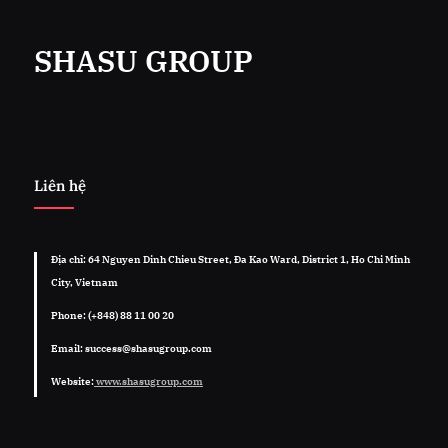
SHASU GROUP
Liên hệ
Địa chỉ: 64 Nguyen Dinh Chieu Street, Đa Kao Ward, District 1, Ho Chi Minh
City, Vietnam
Phone: (+848) 88 11 00 20
Email: success@shasugroup.com
Website:
www.shasugroup.com