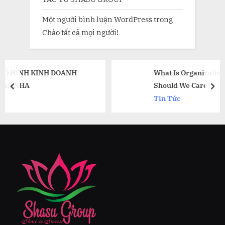
Một người bình luận WordPress
trong
Chào tất cả mọi người!
NH
What Is Organizational Culture? And Wh
Should We Care?
prev
nex
Tin Tức