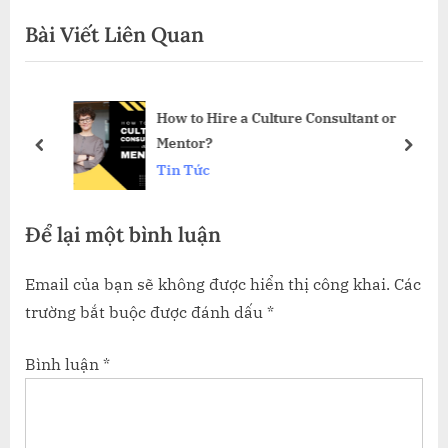
i
x
viết
Bài Viết Liên Quan
o
t
u
P
s
o
How to Hire a Culture Consultant or
P
s
Mentor?
o
t
prev
next
Tin Tức
s
:
t
Để lại một bình luận
:
Email của bạn sẽ không được hiển thị công khai.
Các
trường bắt buộc được đánh dấu
*
Bình luận
*