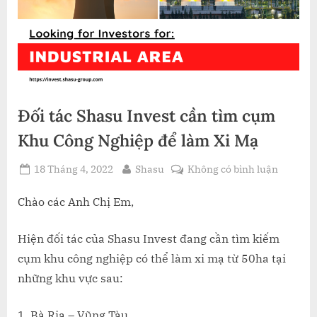
Đối tác Shasu Invest cần tìm cụm
Khu Công Nghiệp để làm Xi Mạ
Posted
By
ở
18 Tháng 4, 2022
Shasu
Không có bình luận
on
Đối
tác
Chào các Anh Chị Em,
Shasu
Invest
Hiện đối tác của Shasu Invest đang cần tìm kiếm
cần
cụm khu công nghiệp có thể làm xi mạ từ 50ha tại
tìm
những khu vực sau:
cụm
Khu
Bà Rịa – Vũng Tàu
Công