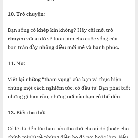
10. Trò chuyện:
Bạn sống có
khép kín
không? Hãy
cởi mở, trò
chuyện
với ai đó sẽ luôn làm cho cuộc sống của
bạn
tràn đầy những điều mới mẻ và hạnh phúc.
11. Mơ:
Viết lại những “tham vọng
” của bạn và thực hiện
chúng một cách
nghiêm túc, có đầu tư
. Bạn phải biết
những gì
bạn cần
, những
nơi nào bạn có thể đến
.
12. Biết tha thứ:
Có lẽ đã đến lúc bạn nên
tha thứ
cho ai đó (hoặc cho
chính mình) về những điều họ đã nói hoặc làm. Nếu