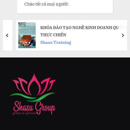
Chào tất cả mọi người!
KHÓA ĐÀO TẠO NGHỀ KINH DOANH QUỐC TẾ
THỰC CHIẾN
prev
nex
Shasu Training