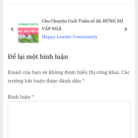
viết
o
t
u
P
en
Câu Chuyện Cuối Tuần số 26: ĐỪNG SỢ
s
o
VẤP NGÃ
P
s
prev
next
Happy Leader Community
o
t
s
:
Để lại một bình luận
t
:
Email của bạn sẽ không được hiển thị công khai.
Các
trường bắt buộc được đánh dấu
*
Bình luận
*