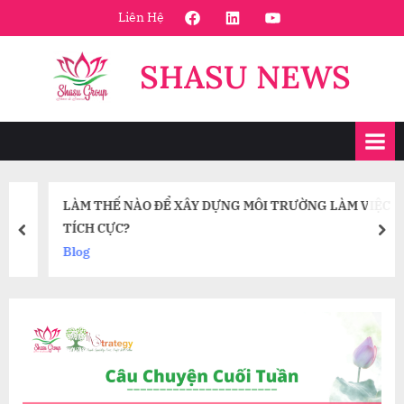
Skip
FaceBook
Linkedin
Youtube
Liên Hệ
to
content
SHASU NEWS
LÀM THẾ NÀO ĐỂ XÂY DỰNG MÔI TRƯỜNG LÀM VIỆC
TÍCH CỰC?
prev
nex
Blog