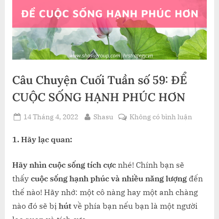
Câu Chuyện Cuối Tuần số 59: ĐỂ
CUỘC SỐNG HẠNH PHÚC HƠN
Posted
By
ở
14 Tháng 4, 2022
Shasu
Không có bình luận
on
Câu
Chuyện
1. Hãy lạc quan:
Cuối
Tuần
Hãy nhìn cuộc sống tích cực
nhé! Chính bạn sẽ
số
thấy
cuộc sống hạnh phúc và nhiều năng lượng
đến
59:
thế nào! Hãy nhớ: một cô nàng hay một anh chàng
ĐỂ
nào đó sẽ bị
hút
về phía bạn nếu bạn là một người
CUỘC
SỐNG