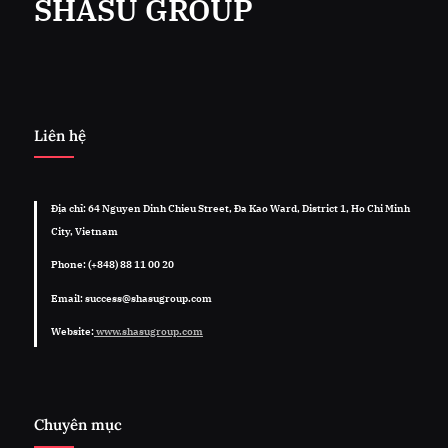
SHASU GROUP
Liên hệ
Địa chỉ: 64 Nguyen Dinh Chieu Street, Đa Kao Ward, District 1, Ho Chi Minh
City, Vietnam
Phone: (+848) 88 11 00 20
Email: success@shasugroup.com
Website:
www.shasugroup.com
Chuyên mục