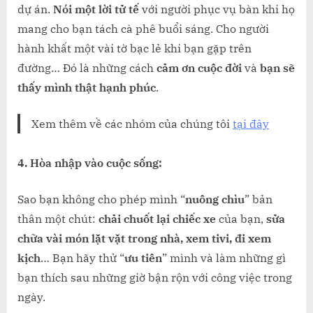
dự án.
Nói một lời tử tế
với người phục vụ bàn khi họ
mang cho bạn tách cà phê buổi sáng. Cho người
hành khất một vài tờ bạc lẻ khi bạn gặp trên
đường… Đó là những cách
cảm ơn cuộc đời
và
bạn sẽ
thấy mình thật hạnh phúc
.
Xem thêm về các nhóm của chúng tôi
tại đây
4. Hòa nhập vào cuộc sống:
Sao bạn không cho phép mình “
nuông chìu
” bản
thân một chút:
chải chuốt lại chiếc xe
của bạn,
sửa
chữa vài món lặt vặt trong nhà, xem tivi, đi xem
kịch
… Bạn hãy thử “
ưu tiên
” mình và làm những gì
bạn thích sau những giờ bận rộn với công việc trong
ngày.