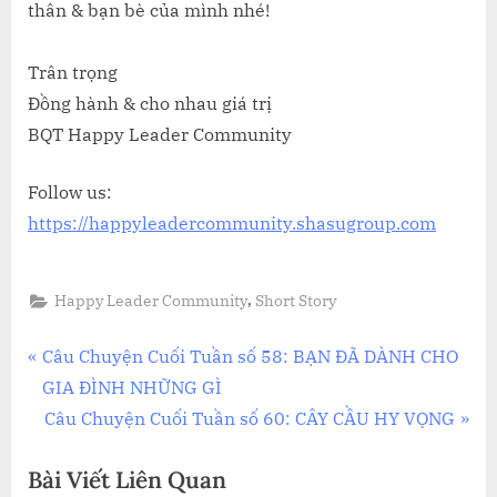
thân & bạn bè của mình nhé!
Trân trọng
Đồng hành & cho nhau giá trị
BQT Happy Leader Community
Follow us:
https://happyleadercommunity.shasugroup.com
,
Happy Leader Community
Short Story
Điều
P
Câu Chuyện Cuối Tuần số 58: BẠN ĐÃ DÀNH CHO
r
GIA ĐÌNH NHỮNG GÌ
hướng
e
N
Câu Chuyện Cuối Tuần số 60: CÂY CẦU HY VỌNG
bài
v
e
Bài Viết Liên Quan
i
x