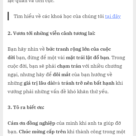
lạc quan và tích cực.
HẠNH
PHÚC
Tìm hiểu về các khoá học của chúng tôi
tại đây
HƠN
2. Vươn tới những viễn cảnh tương lai:
Bạn hãy nhìn về
bức tranh rộng lớn của cuộc
đời
bạn, đừng để một vài
mặt trái lật đổ bạn
. Trong
cuộc đời, bạn sẽ phải
chạm trán
với nhiều chướng
ngại, nhưng hãy để
đôi mắt
của bạn hướng về
những
giá trị lâu dài
và
tránh trở nên bất hạnh
khi
vướng phải những vấn đề khó khăn thứ yếu.
3. Tỏ ra biết ơn:
Cám ơn đồng nghiệp
của mình khi anh ta giúp đỡ
bạn.
Chúc mừng cấp trên
khi thành công trong một