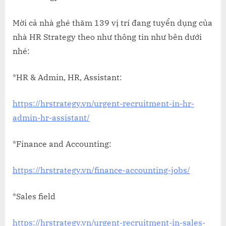
Job
từ
Mời cả nhà ghé thăm 139 vị trí đang tuyển dụng của
HR
nhà HR Strategy theo như thông tin như bên dưới
Strategy
nhé:
–
Tuần
*HR & Admin, HR, Assistant:
4
Tháng
02
https://hrstrategy.vn/urgent-recruitment-in-hr-
năm
admin-hr-assistant/
2022
*Finance and Accounting:
https://hrstrategy.vn/finance-accounting-jobs/
*Sales field
https://hrstrategy.vn/urgent-recruitment-in-sales-