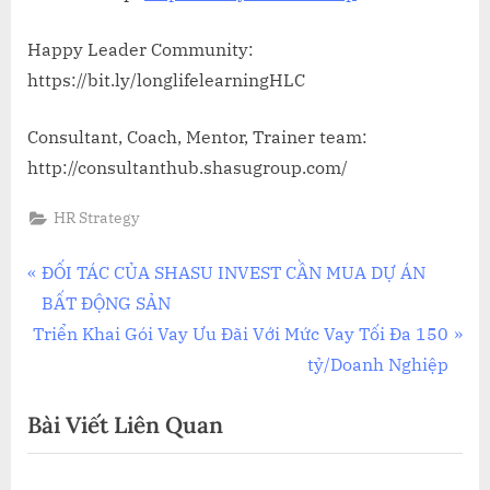
Happy Leader Community:
https://bit.ly/longlifelearningHLC
Consultant, Coach, Mentor, Trainer team:
http://consultanthub.shasugroup.com/
HR Strategy
Điều
P
ĐỐI TÁC CỦA SHASU INVEST CẦN MUA DỰ ÁN
r
BẤT ĐỘNG SẢN
hướng
N
e
Triển Khai Gói Vay Ưu Đãi Với Mức Vay Tối Đa 150
bài
e
v
tỷ/Doanh Nghiệp
x
i
viết
Bài Viết Liên Quan
t
o
P
u
o
s