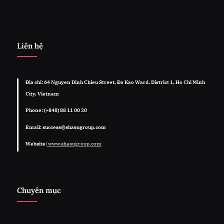
Liên hệ
Địa chỉ: 64 Nguyen Dinh Chieu Street, Đa Kao Ward, District 1, Ho Chi Minh
City, Vietnam
Phone: (+848) 88 11 00 20
Email: success@shasugroup.com
Website:
www.shasugroup.com
Chuyên mục