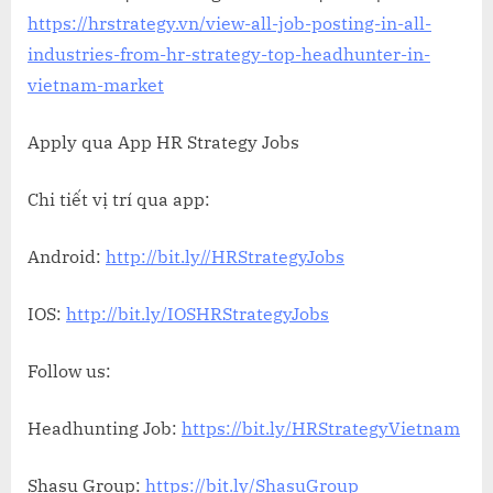
https://hrstrategy.vn/view-all-job-posting-in-all-
industries-from-hr-strategy-top-headhunter-in-
vietnam-market
Apply qua App HR Strategy Jobs
Chi tiết vị trí qua app:
Android:
http://bit.ly//HRStrategyJobs
IOS:
http://bit.ly/IOSHRStrategyJobs
Follow us:
Headhunting Job:
https://bit.ly/HRStrategyVietnam
Shasu Group:
https://bit.ly/ShasuGroup