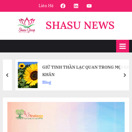
Skip
FaceBook
Linkedin
Youtube
Liên Hệ
to
content
SHASU NEWS
GIỮ TINH THẦN LẠC QUAN TRONG MỌI KHÓ
KHĂN
prev
nex
Blog