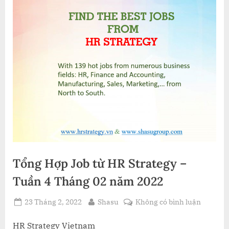
Tổng Hợp Job từ HR Strategy –
Tuần 4 Tháng 02 năm 2022
Posted
By
ở
23 Tháng 2, 2022
Shasu
Không có bình luận
on
Tổng
Hợp
HR Strategy Vietnam