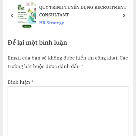
QUY TRÌNH TUYỂN DỤNG RECRUITMENT
s
P
CONSULTANT
t
o
prev
next
HR Strategy
:
s
t
Để lại một bình luận
:
Email của bạn sẽ không được hiển thị công khai.
Các
trường bắt buộc được đánh dấu
*
Bình luận
*