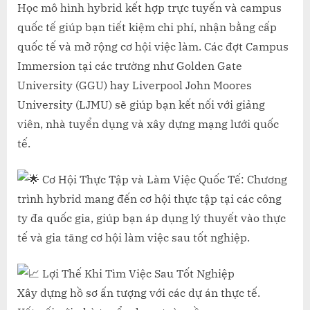
CỬA
Học mô hình hybrid kết hợp trực tuyến và campus
CƠ
quốc tế giúp bạn tiết kiệm chi phí, nhận bằng cấp
HỘI
quốc tế và mở rộng cơ hội việc làm. Các đợt Campus
NGHỀ
Immersion tại các trường như Golden Gate
NGHIỆP
University (GGU) hay Liverpool John Moores
TOÀN
CẦU
University (LJMU) sẽ giúp bạn kết nối với giảng
VỚI
viên, nhà tuyển dụng và xây dựng mạng lưới quốc
HỌC
tế.
HYBRID
Cơ Hội Thực Tập và Làm Việc Quốc Tế: Chương
trình hybrid mang đến cơ hội thực tập tại các công
ty đa quốc gia, giúp bạn áp dụng lý thuyết vào thực
tế và gia tăng cơ hội làm việc sau tốt nghiệp.
Lợi Thế Khi Tìm Việc Sau Tốt Nghiệp
Xây dựng hồ sơ ấn tượng với các dự án thực tế.