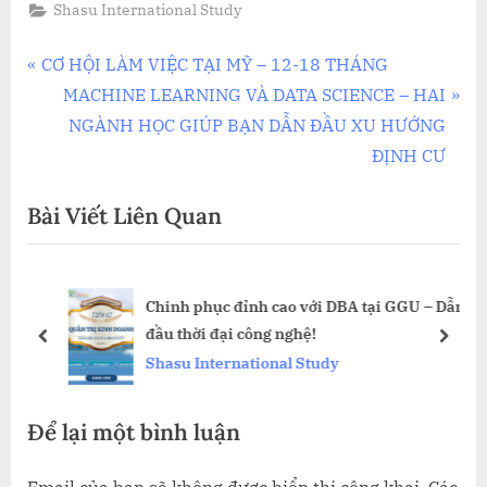
Shasu International Study
Điều
P
CƠ HỘI LÀM VIỆC TẠI MỸ – 12-18 THÁNG
r
N
MACHINE LEARNING VÀ DATA SCIENCE – HAI
hướng
e
e
NGÀNH HỌC GIÚP BẠN DẪN ĐẦU XU HƯỚNG
bài
v
x
ĐỊNH CƯ
i
t
viết
Bài Viết Liên Quan
o
P
u
o
s
s
G
Chinh phục đỉnh cao với DBA tại GGU – Dẫn
P
t
 EC
đầu thời đại công nghệ!
o
:
prev
next
Shasu International Study
s
t
Để lại một bình luận
: