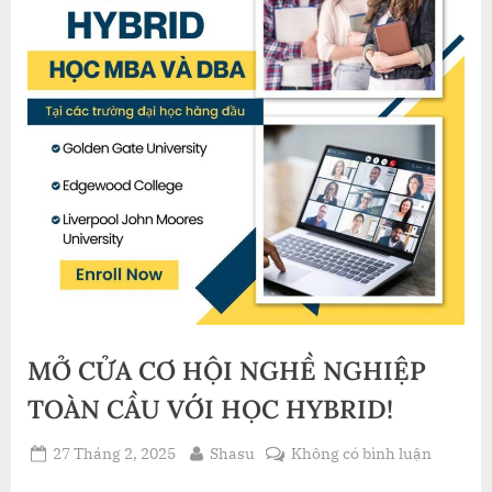
MỞ CỬA CƠ HỘI NGHỀ NGHIỆP
TOÀN CẦU VỚI HỌC HYBRID!
Posted
By
ở
27 Tháng 2, 2025
Shasu
Không có bình luận
on
MỞ