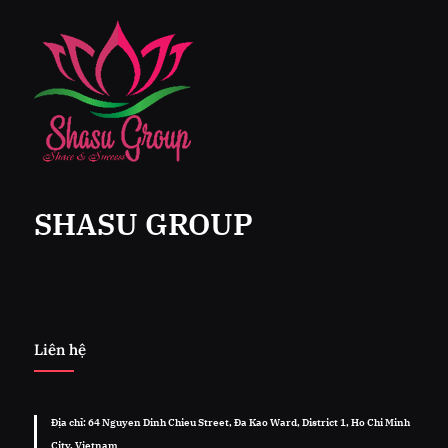
SHASU GROUP
Liên hệ
Địa chỉ: 64 Nguyen Dinh Chieu Street, Đa Kao Ward, District 1, Ho Chi Minh
City, Vietnam