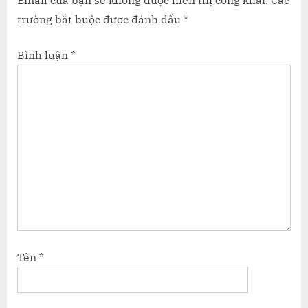
Email của bạn sẽ không được hiển thị công khai.
Các
trường bắt buộc được đánh dấu
*
Bình luận
*
Tên
*