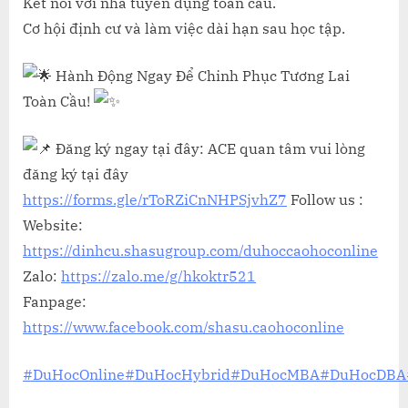
Kết nối với nhà tuyển dụng toàn cầu.
Cơ hội định cư và làm việc dài hạn sau học tập.
Hành Động Ngay Để Chinh Phục Tương Lai
Toàn Cầu!
Đăng ký ngay tại đây: ACE quan tâm vui lòng
đăng ký tại đây
https://forms.gle/rToRZiCnNHPSjvhZ7
Follow us :
Website:
https://dinhcu.shasugroup.com/duhoccaohoconline
Zalo:
https://zalo.me/g/hkoktr521
Fanpage:
https://www.facebook.com/shasu.caohoconline
#DuHocOnline
#DuHocHybrid
#DuHocMBA
#DuHocDBA