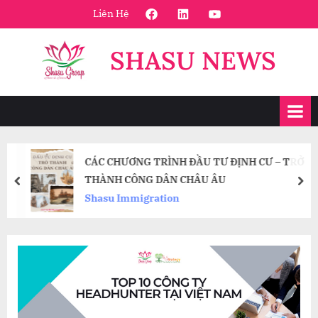
Skip
FaceBook
Linkedin
Youtube
Liên Hệ
to
content
SHASU NEWS
CÁC CHƯƠNG TRÌNH ĐẦU TƯ ĐỊNH CƯ – TRỞ
THÀNH CÔNG DÂN CHÂU ÂU
prev
nex
Shasu Immigration