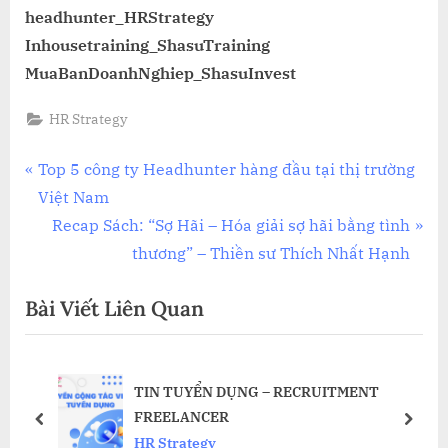
headhunter_HRStrategy
Inhousetraining_ShasuTraining
MuaBanDoanhNghiep_ShasuInvest
HR Strategy
Điều
P
Top 5 công ty Headhunter hàng đầu tại thị trường
r
Việt Nam
hướng
e
N
Recap Sách: “Sợ Hãi – Hóa giải sợ hãi bằng tình
bài
v
e
thương” – Thiền sư Thích Nhất Hạnh
i
x
viết
Bài Viết Liên Quan
o
t
u
P
s
o
ăm
TIN TUYỂN DỤNG – RECRUITMENT
P
s
FREELANCER
o
t
prev
next
HR Strategy