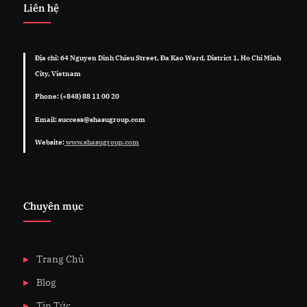
Liên hệ
Địa chỉ: 64 Nguyen Dinh Chieu Street, Đa Kao Ward, District 1, Ho Chi Minh
City, Vietnam
Phone: (+848) 88 11 00 20
Email: success@shasugroup.com
Website:
www.shasugroup.com
Chuyên mục
Trang Chủ
Blog
Tin Tức