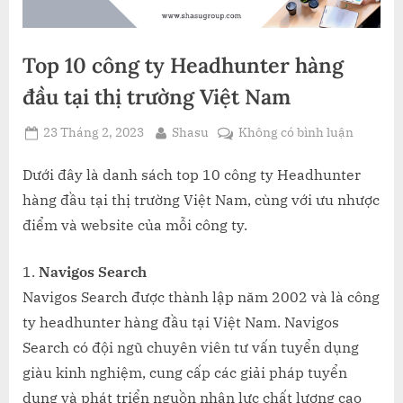
Top 10 công ty Headhunter hàng
đầu tại thị trường Việt Nam
Posted
By
ở
23 Tháng 2, 2023
Shasu
Không có bình luận
on
Top
10
Dưới đây là danh sách top 10 công ty Headhunter
công
hàng đầu tại thị trường Việt Nam, cùng với ưu nhược
ty
điểm và website của mỗi công ty.
Headhu
hàng
Navigos Search
đầu
Navigos Search được thành lập năm 2002 và là công
tại
thị
ty headhunter hàng đầu tại Việt Nam. Navigos
trường
Search có đội ngũ chuyên viên tư vấn tuyển dụng
Việt
giàu kinh nghiệm, cung cấp các giải pháp tuyển
Nam
dụng và phát triển nguồn nhân lực chất lượng cao