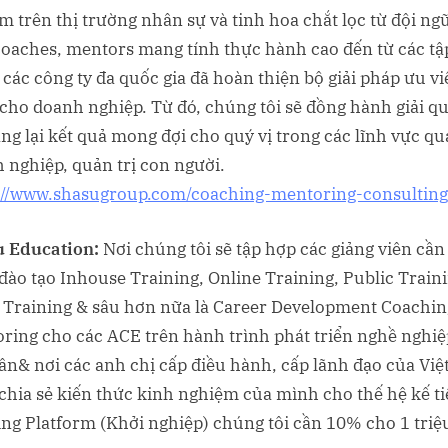
m trên thị trường nhân sự và tinh hoa chắt lọc từ đội ng
coaches, mentors mang tính thực hành cao đến từ các tậ
 các công ty đa quốc gia đã hoàn thiện bộ giải pháp ưu vi
cho doanh nghiệp. Từ đó, chúng tôi sẽ đồng hành giải q
ng lại kết quả mong đợi cho quý vị trong các lĩnh vực qu
 nghiệp, quản trị con người.
://www.shasugroup.com/coaching-mentoring-consulting
 Education:
Nơi chúng tôi sẽ tập hợp các giảng viên cần
đào tạo Inhouse Training, Online Training, Public Traini
 Training & sâu hơn nữa là Career Development Coachin
ring cho các ACE trên hành trình phát triển nghề nghiệ
ân& nơi các anh chị cấp điều hành, cấp lãnh đạo của Vi
chia sẻ kiến thức kinh nghiệm của mình cho thế hệ kế ti
ing Platform (Khởi nghiệp) chúng tôi cần 10% cho 1 tri