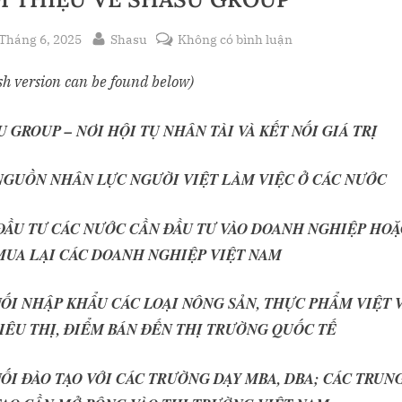
sted
By
ở
Tháng 6, 2025
Shasu
Không có bình luận
GIỚI
sh version can be found below)
THIỆU
VỀ
SHASU
 GROUP – NƠI HỘI TỤ NHÂN TÀI VÀ KẾT NỐI GIÁ TRỊ
GROUP
NGUỒN NHÂN LỰC NGƯỜI VIỆT LÀM VIỆC Ở CÁC NƯỚC
ĐẦU TƯ CÁC NƯỚC CẦN ĐẦU TƯ VÀO DOANH NGHIỆP HOẶ
oggle
ub-
MUA LẠI CÁC DOANH NGHIỆP VIỆT NAM
menu
NỐI NHẬP KHẨU CÁC LOẠI NÔNG SẢN, THỰC PHẨM VIỆT 
SIÊU THỊ, ĐIỂM BÁN ĐẾN THỊ TRƯỜNG QUỐC TẾ
NỐI ĐÀO TẠO VỚI CÁC TRƯỜNG DẠY MBA, DBA; CÁC TRUN