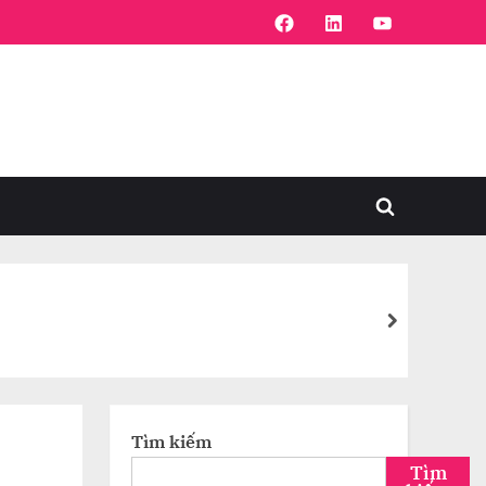
FaceBook
Linkedin
Youtube
Toggle
search
form
next
Tìm kiếm
Tìm