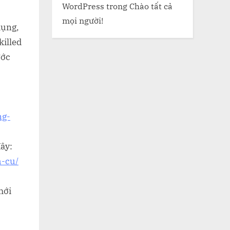
WordPress
trong
Chào tất cả
mọi người!
dụng,
killed
ước
ng-
ây:
h-cu/
mới