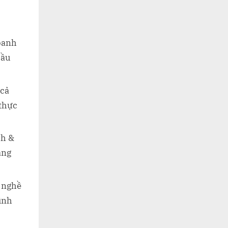
doanh
cầu
 cả
 thực
ch &
ảng
n nghề
rình