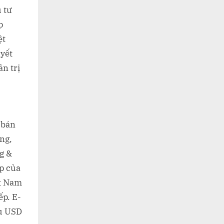
ũ tư
p
ệt
uyết
ản trị
 bán
ng,
g &
p của
ệt Nam
ếp. E-
ệu USD