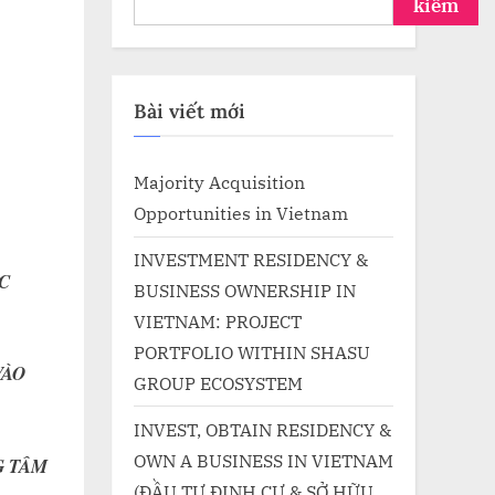
kiếm
Bài viết mới
Majority Acquisition
Opportunities in Vietnam
INVESTMENT RESIDENCY &
C
BUSINESS OWNERSHIP IN
VIETNAM: PROJECT
PORTFOLIO WITHIN SHASU
VÀO
GROUP ECOSYSTEM
INVEST, OBTAIN RESIDENCY &
OWN A BUSINESS IN VIETNAM
G TÂM
(ĐẦU TƯ ĐỊNH CƯ & SỞ HỮU