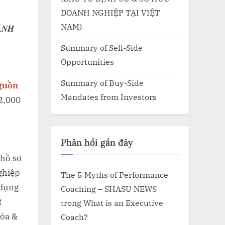
DOANH NGHIỆP TẠI VIỆT
NAM)
ÀNH
Summary of Sell-Side
Opportunities
Summary of Buy-Side
guồn
Mandates from Investors
2,000
Phản hồi gần đây
hồ sơ
ghiệp
The 5 Myths of Performance
 dụng
Coaching – SHASU NEWS
ừ
trong
What is an Executive
tỏa &
Coach?