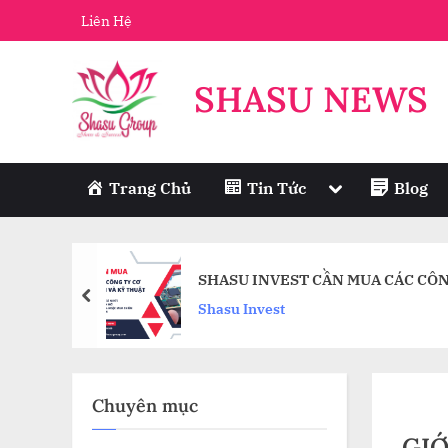
Skip
Liên Hệ
to
content
SHASU NEWS
Toggle
Trang Chủ
Tin Tức
Blog
sub-
menu
SHASU INVEST CẦN MUA CÁC CÔN
prev
Shasu Invest
Chuyên mục
GIỚ