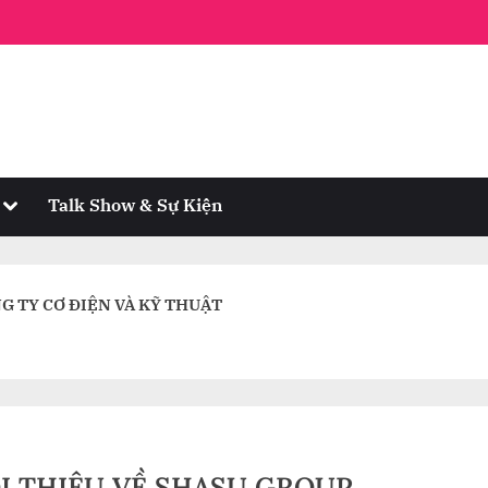
Toggle
Talk Show & Sự Kiện
sub-
menu
G TY CƠ ĐIỆN VÀ KỸ THUẬT
I THIỆU VỀ SHASU GROUP