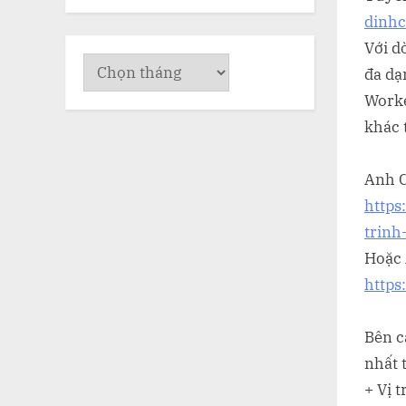
dinh
Với d
Lưu
đa dạ
trữ
Worke
khác t
Anh C
https
trinh
Hoặc 
https
Bên c
nhất 
+ Vị 