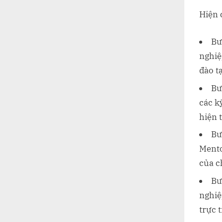
Hiện 
Bư
nghiệ
đào t
Bư
các k
hiện 
Bư
Mento
của c
Bư
nghiệ
trực 