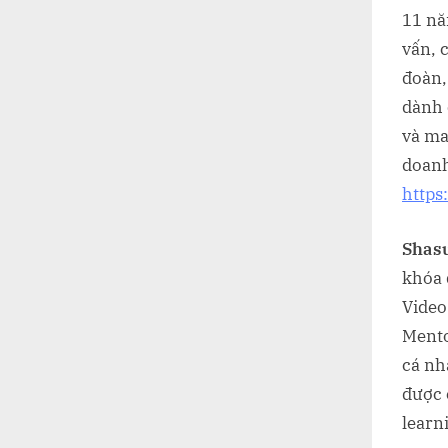
11 nă
vấn, 
đoàn,
dành 
và ma
doanh
https
Shasu
khóa 
Video
Mento
cá nh
được 
learn