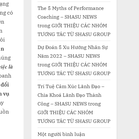
dạng
The 5 Myths of Performance
ũng có
Coaching – SHASU NEWS
ên
trong
GIỚI THIỆU CÁC NHÓM
n
TƯƠNG TÁC TỪ SHASU GROUP
ôi
Dự Đoán 5 Xu Hướng Nhân Sự
ần
Năm 2022 – SHASU NEWS
húng
trong
GIỚI THIỆU CÁC NHÓM
iệc là
TƯƠNG TÁC TỪ SHASU GROUP
doanh
c
đối
Trí Tuệ Cảm Xúc Lãnh Đạo –
h vụ
Chìa Khoá Lãnh Đạo Thành
ay
Công – SHASU NEWS
trong
guồn
GIỚI THIỆU CÁC NHÓM
TƯƠNG TÁC TỪ SHASU GROUP
Một người bình luận