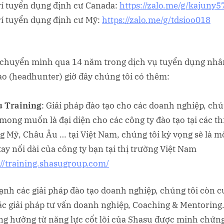
trí tuyển dụng định cư Canada:
https://zalo.me/g/kajuny5
trí tuyển dụng định cư Mỹ:
https://zalo.me/g/tdsioo018
chuyển mình qua 14 năm trong dịch vụ tuyển dụng nhâ
ao (headhunter) giờ đây chúng tôi có thêm:
u Training
: Giải pháp đào tạo cho các doanh nghiệp, chú
mong muốn là đại diện cho các công ty đào tạo tại các th
g Mỹ, Châu Âu … tại Việt Nam, chúng tôi kỳ vọng sẽ là m
tay nối dài của công ty bạn tại thị trường Việt Nam
://training.shasugroup.com/
ạnh các giải pháp đào tạo doanh nghiệp, chúng tôi còn 
ác giải pháp tư vấn doanh nghiệp, Coaching & Mentoring.
ng hưởng từ năng lực cốt lõi của Shasu được minh chứn