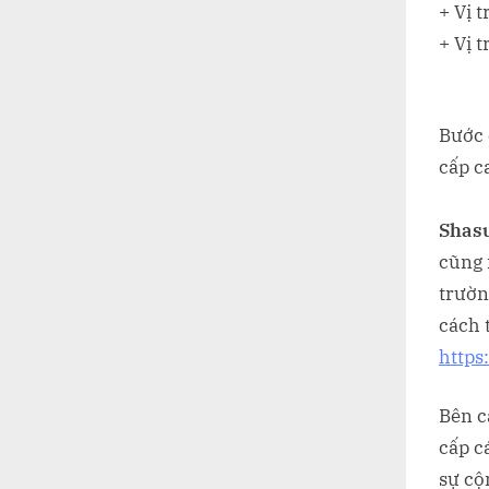
+ Vị 
+ Vị 
Bước 
cấp c
Shas
cũng 
trườn
cách 
https
Bên c
cấp c
sự cộ