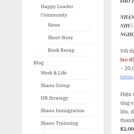
ĐÀO 
Happy Leader
Community
NHẬN
News
NHƯ:
NGHI
Short Story
Book Recap
Với t
lao đ
Blog
– 20,
Work & Life
https
Shasu Group
Hiện 
HR Strategy
ứng v
Shasu Immigration
lớn, 
thàn
Shasu Trainning
$2,00