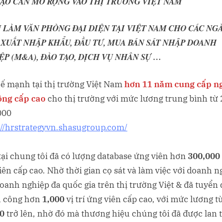
TẠO CẦN MỞ RỘNG VÀO THỊ TRƯỜNG VIỆT NAM
 LÀM VĂN PHÒNG ĐẠI DIỆN TẠI VIỆT NAM CHO CÁC NG
 XUẤT NHẬP KHẨU, ĐẦU TƯ, MUA BÁN SÁT NHẬP DOANH
ỆP (M&A), ĐÀO TẠO, DỊCH VỤ NHÂN SỰ …
hế mạnh tại thị trường Việt Nam
hơn 11 năm cung cấp n
ộng cấp cao
cho thị trường với mức lương trung bình từ 
000
://hrstrategyvn.shasugroup.com/
tại chung tôi đã có lượng database ứng viên hơn
300,000
iên cấp cao. Nhờ thời gian cọ sát và làm việc với doanh n
doanh nghiệp đa quốc gia trên thị trường Việt & đã tuyển
h công hơn
1,000
vị trí ứng viên cấp cao, với mức lương t
0
trở lên, nhờ đó mà thương hiệu chúng tôi đã được lan 