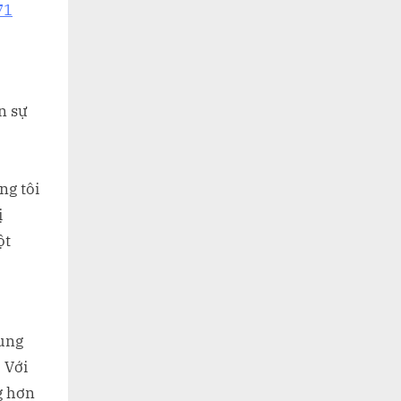
71
n sự
ng tôi
ị
ột
cung
 Với
g hơn