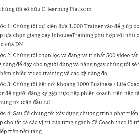
chúng tôi sở hữu E-learning Platform
ớc 1: Chúng tôi dự kiến đưa 1.000 Trainer vào để giúp 
p lựa chọn giảng dạy InhouseTraining phù hợp với nhu 
ạo của DN
ớc 2: Chúng tôi chọn lọc và đăng tải ít nhất 500 video tất
ỹ năng để dạy cho người dùng và hàng ngày chúng tôi sẽ
thêm nhiều video training về các kỹ năng đó
ớc 3: Chúng tôi kết nối khoảng 1000 Business / Life Coa
r để người đăng ký gặp trực tiếp phiên coach trên nền t
húng tôi (cần đầu tư)
ớc 4: Sau đó chúng tôi xây dựng chương trình phát triể
p cho tất cả các vị trí của từng ngành để Coach theo lộ t
tiếp trên nền tảng