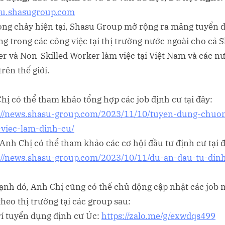
cu.shasugroup.com
òng chảy hiện tại, Shasu Group mở rộng ra mảng tuyển 
ng trong các công việc tại thị trường nước ngoài cho cả S
r và Non-Skilled Worker làm việc tại Việt Nam và các n
rên thế giới.
hị có thể tham khảo tổng hợp các job định cư tại đây:
://news.shasu-group.com/2023/11/10/tuyen-dung-chuo
-viec-lam-dinh-cu/
Anh Chị có thể tham khảo các cơ hội đầu tư định cư tại đ
://news.shasu-group.com/2023/10/11/du-an-dau-tu-din
ạnh đó, Anh Chị cũng có thể chủ động cập nhật các job 
theo thị trường tại các group sau:
trí tuyển dụng định cư Úc:
https://zalo.me/g/exwdqs499