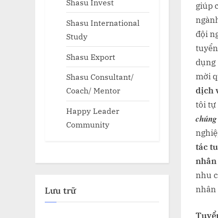
Shasu Invest
giúp 
ngành
Shasu International
đội n
Study
tuyển
Shasu Export
dụng 
mời q
Shasu Consultant/
dịch 
Coach/ Mentor
tôi t
Happy Leader
chúng 
Community
nghiệ
tác t
nhân 
nhu c
nhân 
Lưu trữ
Tuyển