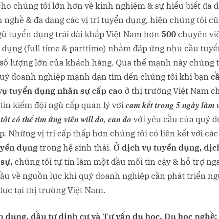
cho chúng tôi lớn hơn về kinh nghiệm & sự hiểu biết đa 
 nghề & đa dạng các vị trí tuyển dụng, hiện chúng tôi c
gũ tuyển dụng trải dài khắp Việt Nam hơn
500
chuyên vi
 dụng (full time & parttime) nhằm đáp ứng nhu cầu tuyể
số lượng lớn của khách hàng. Qua thế mạnh này chúng t
uý doanh nghiệp mạnh dạn tìm đến chúng tôi khi bạn
c
vụ tuyển dụng nhân sự cấp cao
ở thị trường Việt Nam c
cam kết trong 5 ngày làm v
ự tin kiếm đội ngũ cấp quản lý với
tôi có thể tìm ứng viên will do, can do
với yêu cầu của quý 
p. Những vị trí cấp thấp hơn chúng tôi có liên kết với cá
uyển dụng
trong hệ sinh thái.
Ở dịch vụ tuyển dụng, dịc
sự,
chúng tôi tự tin làm một đầu mối tin cậy & hỗ trợ ng
ầu về nguồn lực khi quý doanh nghiệp cần phát triển n
lực tại thị trường Việt Nam.
 dụng, đầu tư định cư và Tư vấn du học, Du học nghề: