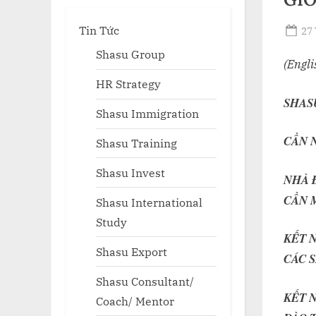
Tin Tức
Po
27 
on
Shasu Group
(Engli
HR Strategy
SHASU
Shasu Immigration
CẦN 
Shasu Training
Shasu Invest
NHÀ 
T
s
CẦN 
Shasu International
Study
KẾT 
Shasu Export
CÁC 
Shasu Consultant/
KẾT 
Coach/ Mentor