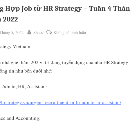
g Hợp Job từ HR Strategy – Tuần 4 Thán
 2022
ted
By
ở
Tháng 5, 2022
Shasu
Không có bình luận
Tổng
rategy Vietnam
Hợp
Job
từ
 nhà ghé thăm 202 vị trí đang tuyển dụng của nhà HR Strategy 
HR
ông tin như bên dưới nhé:
ggle
Strategy
b-
–
enu
 Admin, HR, Assistant:
Tuần
4
//hrstrategy.vn/urgent-recruitment-in-hr-admin-hr-assistant/
Tháng
05
nce and Accounting:
năm
2022