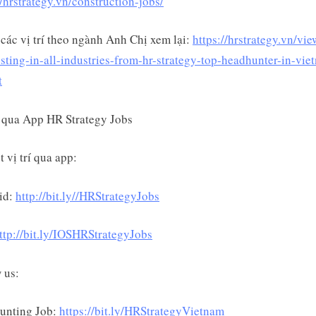
//hrstrategy.vn/construction-jobs/
 các vị trí theo ngành Anh Chị xem lại:
https://hrstrategy.vn/vie
sting-in-all-industries-from-hr-strategy-top-headhunter-in-vie
t
 qua App HR Strategy Jobs
t vị trí qua app:
id:
http://bit.ly//HRStrategyJobs
ttp://bit.ly/IOSHRStrategyJobs
 us:
unting Job:
https://bit.ly/HRStrategyVietnam