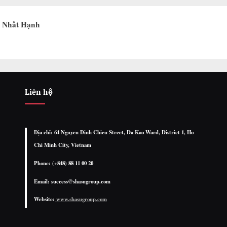
h Nhất Hạnh
Liên hệ
Địa chỉ: 64 Nguyen Dinh Chieu Street, Đa Kao Ward, District 1, Ho
Chi Minh City, Vietnam
Phone: (+848) 88 11 00 20
Email: success@shasugroup.com
Website:
www.shasugroup.com