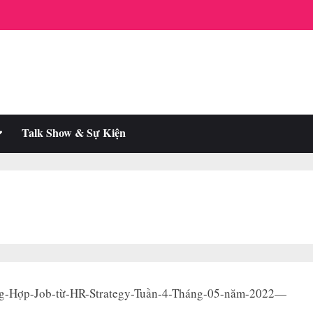
oggle
Talk Show & Sự Kiện
ub-
enu